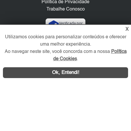
Política de Privacidade
Trabalhe Conosco
Verificada por
X
Utilizamos cookies para personalizar conteúdos e oferecer
Redes Sociais
uma melhor experiência.
Ao navegar neste site, você concorda com a nossa
Política
de Cookies
.
Ok, Entendi!
Área exclusiva aos anunciantes,
acesse sua conta: