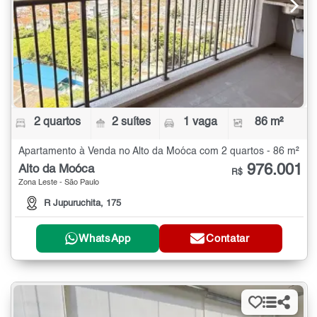
2 quartos
2 suítes
1 vaga
86 m²
Apartamento à Venda no Alto da Moóca com 2 quartos - 86 m²
976.001
Alto da Moóca
R$
Zona Leste - São Paulo
R Jupuruchita, 175
WhatsApp
Contatar