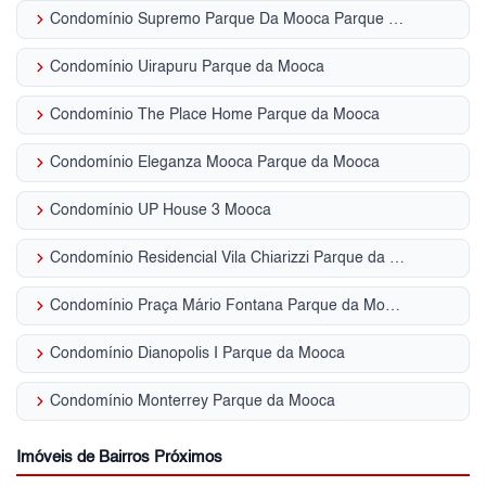
keyboard_arrow_right
Condomínio Supremo Parque Da Mooca Parque da Mooca
keyboard_arrow_right
Condomínio Uirapuru Parque da Mooca
keyboard_arrow_right
Condomínio The Place Home Parque da Mooca
keyboard_arrow_right
Condomínio Eleganza Mooca Parque da Mooca
keyboard_arrow_right
Condomínio UP House 3 Mooca
keyboard_arrow_right
Condomínio Residencial Vila Chiarizzi Parque da Mooca
keyboard_arrow_right
Condomínio Praça Mário Fontana Parque da Mooca
keyboard_arrow_right
Condomínio Dianopolis I Parque da Mooca
keyboard_arrow_right
Condomínio Monterrey Parque da Mooca
Imóveis de Bairros Próximos