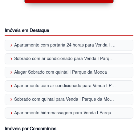
Imóveis em Destaque
keyboard_arrow_right
Apartamento com portaria 24 horas para Venda | Parque da Mooca
keyboard_arrow_right
Sobrado com ar condicionado para Venda | Parque da Mooca
keyboard_arrow_right
Alugar Sobrado com quintal | Parque da Mooca
keyboard_arrow_right
Apartamento com ar condicionado para Venda | Parque da Mooca
keyboard_arrow_right
Sobrado com quintal para Venda | Parque da Mooca
keyboard_arrow_right
Apartamento hidromassagem para Venda | Parque da Mooca
Imóveis por Condomínios