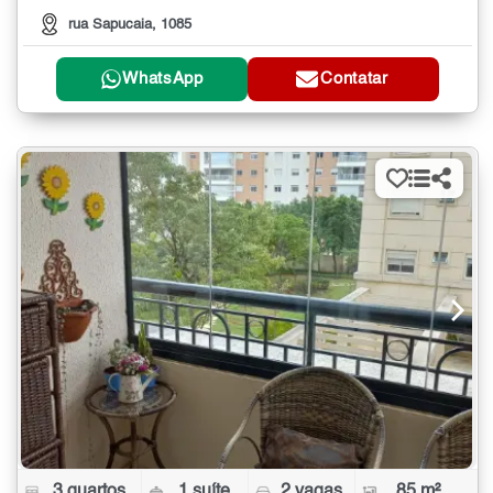
rua Sapucaia, 1085
WhatsApp
Contatar
3 quartos
1 suíte
2 vagas
85 m²