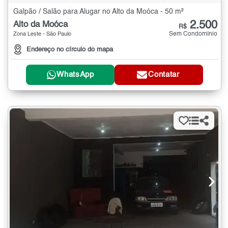
Galpão / Salão para Alugar no Alto da Moóca - 50 m²
2.500
Alto da Moóca
R$
Sem Condomínio
Zona Leste - São Paulo
Endereço no círculo do mapa
WhatsApp
Contatar