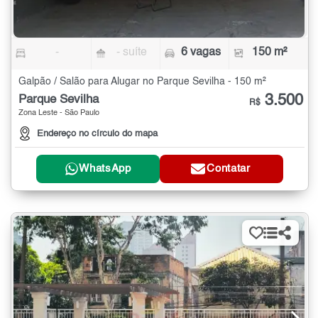
-
- suíte
6 vagas
150 m²
Galpão / Salão para Alugar no Parque Sevilha - 150 m²
3.500
Parque Sevilha
R$
Zona Leste - São Paulo
Endereço no círculo do mapa
WhatsApp
Contatar