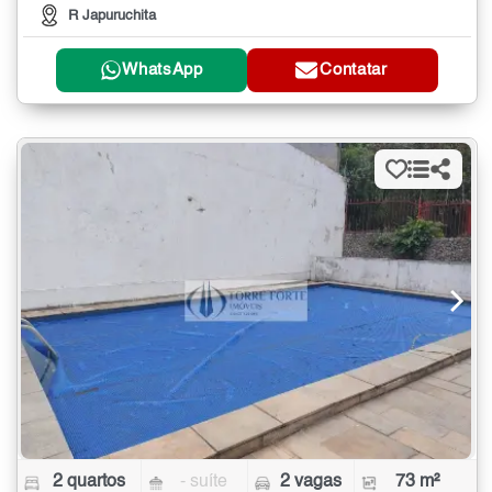
R Japuruchita
WhatsApp
Contatar
2 quartos
- suíte
2 vagas
73 m²