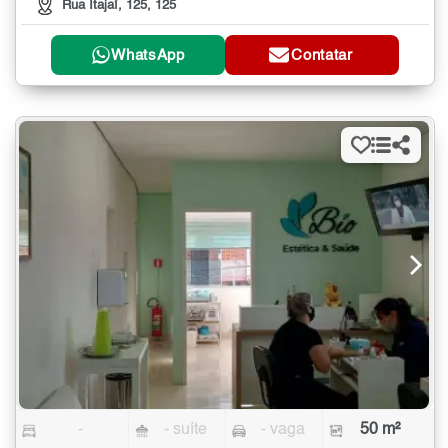
Rua Itajaí, 125, 125
WhatsApp
Contatar
-
- suíte
- vaga
50 m²