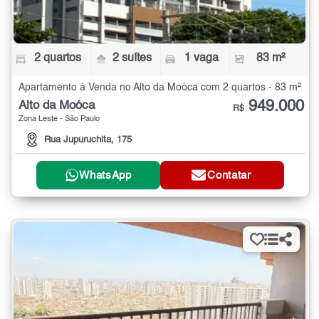
2 quartos
2 suítes
1 vaga
83 m²
Apartamento à Venda no Alto da Moóca com 2 quartos - 83 m²
949.000
Alto da Moóca
R$
Zona Leste - São Paulo
Rua Jupuruchita, 175
WhatsApp
Contatar