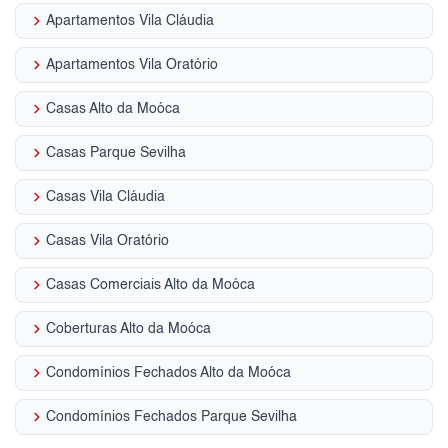
keyboard_arrow_right
Apartamentos Vila Cláudia
keyboard_arrow_right
Apartamentos Vila Oratório
keyboard_arrow_right
Casas Alto da Moóca
keyboard_arrow_right
Casas Parque Sevilha
keyboard_arrow_right
Casas Vila Cláudia
keyboard_arrow_right
Casas Vila Oratório
keyboard_arrow_right
Casas Comerciais Alto da Moóca
keyboard_arrow_right
Coberturas Alto da Moóca
keyboard_arrow_right
Condomínios Fechados Alto da Moóca
keyboard_arrow_right
Condomínios Fechados Parque Sevilha