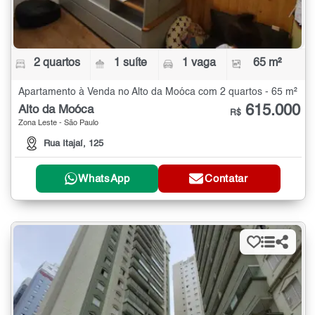
2 quartos
1 suíte
1 vaga
65 m²
Apartamento à Venda no Alto da Moóca com 2 quartos - 65 m²
615.000
Alto da Moóca
R$
Zona Leste - São Paulo
Rua Itajaí, 125
WhatsApp
Contatar