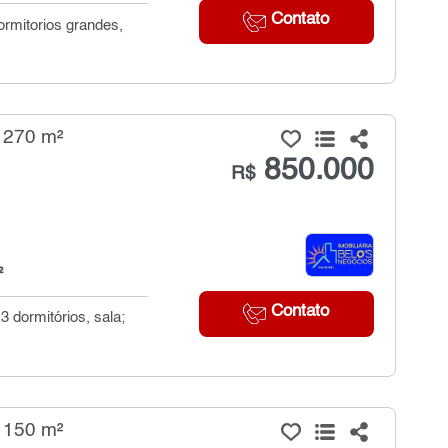
Contato
ormitorios grandes,
- 270 m²
850.000
R$
²
Contato
3 dormitórios, sala;
- 150 m²