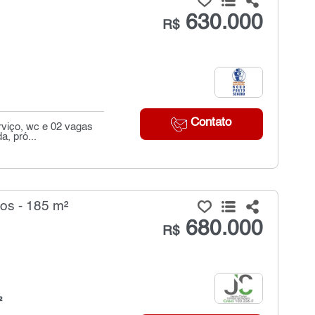
630.000
R$
Contato
rviço, wc e 02 vagas
, pró...
os - 185 m²
680.000
R$
²