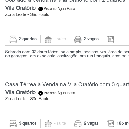
Sobrado à Venda na Vila Oratório com 2 quartos
Vila Oratório
-
Próximo Água Rasa
Zona Leste - São Paulo
2 quartos
- suíte
2 vagas
-
Sobrado com 02 dormitórios, sala ampla, cozinha, wc, área de se
de garagem. em excelente localização, em rua tranquila, sem saída
Casa Térrea à Venda na Vila Oratório com 3 quart
Vila Oratório
-
Próximo Água Rasa
Zona Leste - São Paulo
3 quartos
- suíte
2 vagas
185 m