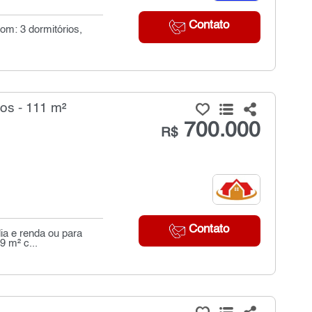
Contato
om: 3 dormitórios,
os - 111 m²
700.000
R$
Contato
ia e renda ou para
9 m² c...