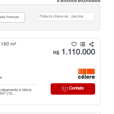
8 anúncios encontrados
eita Permuta
- 180 m²
1.110.000
R$
²
Contato
acabamento e ótima
m² (15,...