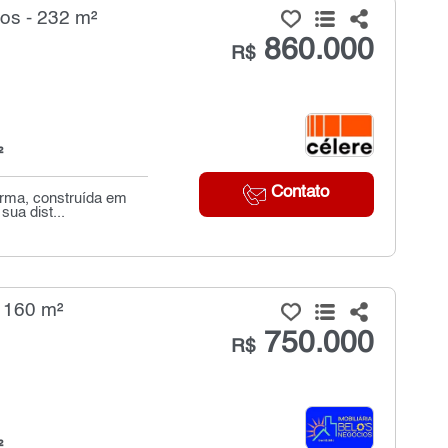
os - 232 m²
860.000
R$
²
Contato
orma, construída em
ua dist...
- 160 m²
750.000
R$
²