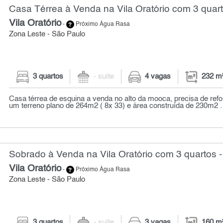
Casa Térrea à Venda na Vila Oratório com 3 quart
Vila Oratório
-
Próximo Água Rasa
Zona Leste - São Paulo
3 quartos
- suíte
4 vagas
232 m
Casa térrea de esquina a venda no alto da mooca, precisa de ref
um terreno plano de 264m2 ( 8x 33) e área construída de 230m2 . s
Sobrado à Venda na Vila Oratório com 3 quartos 
Vila Oratório
-
Próximo Água Rasa
Zona Leste - São Paulo
3 quartos
- suíte
3 vagas
160 m