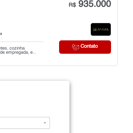
935.000
R$
²
Contato
ntes, cozinha
 de empregada, e...