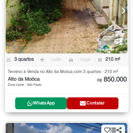
3 quartos
- suíte
- vaga
210 m²
Terreno à Venda no Alto da Moóca com 3 quartos - 210 m²
850.000
Alto da Moóca
R$
Zona Leste - São Paulo
WhatsApp
Contatar