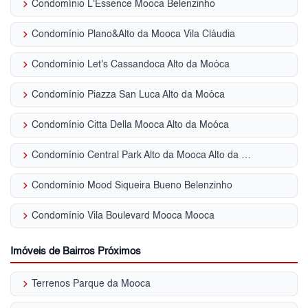
keyboard_arrow_right
Condomínio L'Essence Mooca Belenzinho
keyboard_arrow_right
Condomínio Plano&Alto da Mooca Vila Cláudia
keyboard_arrow_right
Condomínio Let's Cassandoca Alto da Moóca
keyboard_arrow_right
Condomínio Piazza San Luca Alto da Moóca
keyboard_arrow_right
Condomínio Citta Della Mooca Alto da Moóca
keyboard_arrow_right
Condomínio Central Park Alto da Mooca Alto da Moóca
keyboard_arrow_right
Condomínio Mood Siqueira Bueno Belenzinho
keyboard_arrow_right
Condomínio Vila Boulevard Mooca Mooca
Imóveis de Bairros Próximos
keyboard_arrow_right
Terrenos Parque da Mooca