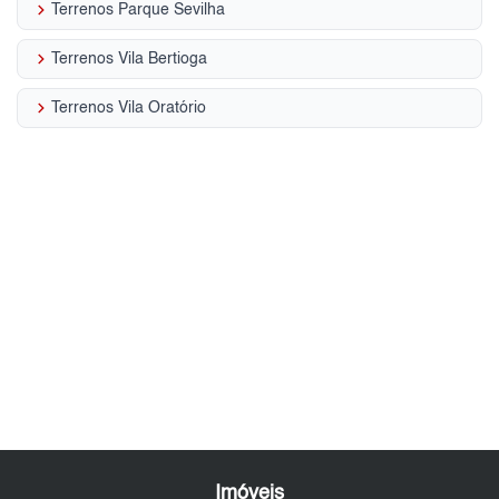
keyboard_arrow_right
Terrenos Parque Sevilha
keyboard_arrow_right
Terrenos Vila Bertioga
keyboard_arrow_right
Terrenos Vila Oratório
Imóveis