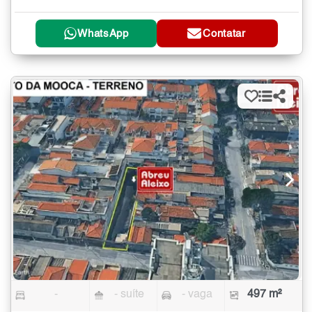
WhatsApp
Contatar
-
- suíte
- vaga
497 m²