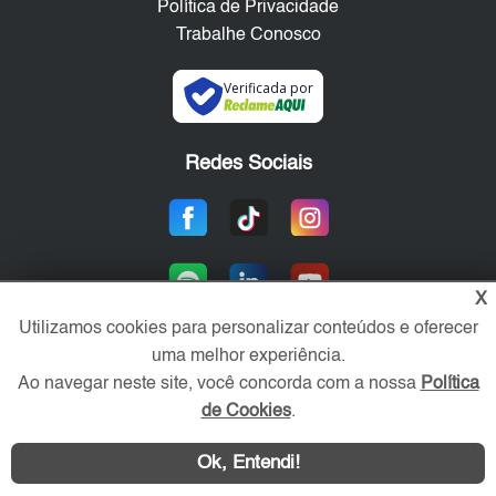
Política de Privacidade
Trabalhe Conosco
Verificada por
Redes Sociais
X
Utilizamos cookies para personalizar conteúdos e oferecer
uma melhor experiência.
Ao navegar neste site, você concorda com a nossa
Política
Área exclusiva aos anunciantes,
acesse sua conta:
de Cookies
.
Ok, Entendi!