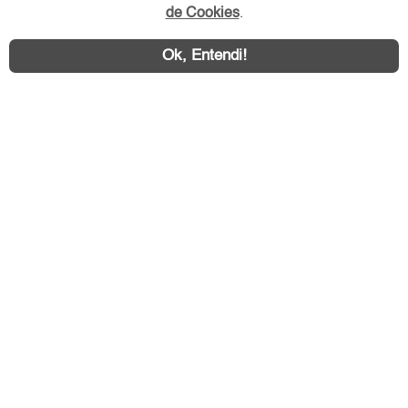
de Cookies
.
Ok, Entendi!
Área exclusiva aos anunciantes,
acesse sua conta:
ZL Imóvel © 2026 - Todos os direitos reservados