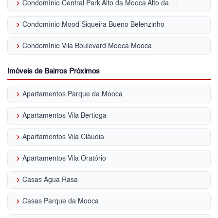
keyboard_arrow_right
Condomínio Central Park Alto da Mooca Alto da Moóca
keyboard_arrow_right
Condomínio Mood Siqueira Bueno Belenzinho
keyboard_arrow_right
Condomínio Vila Boulevard Mooca Mooca
Imóveis de Bairros Próximos
keyboard_arrow_right
Apartamentos Parque da Mooca
keyboard_arrow_right
Apartamentos Vila Bertioga
keyboard_arrow_right
Apartamentos Vila Cláudia
keyboard_arrow_right
Apartamentos Vila Oratório
keyboard_arrow_right
Casas Água Rasa
keyboard_arrow_right
Casas Parque da Mooca