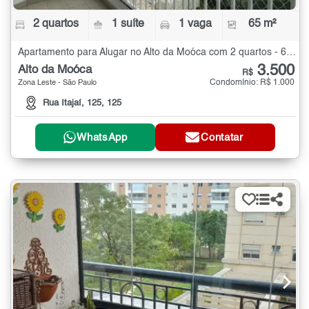
2 quartos
1 suíte
1 vaga
65 m²
Apartamento para Alugar no Alto da Moóca com 2 quartos - 65 m²
3.500
Alto da Moóca
R$
Condomínio: R$ 1.000
Zona Leste - São Paulo
Rua Itajaí, 125, 125
WhatsApp
Contatar