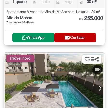
1 quarto
- suíte
- vaga
30 m²
Apartamento à Venda no Alto da Moóca com 1 quarto - 30 m²
255.000
Alto da Moóca
R$
Zona Leste - São Paulo
WhatsApp
Contatar
Imóvel novo