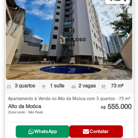
3 quartos
1 suíte
2 vagas
73 m²
Apartamento à Venda no Alto da Moóca com 3 quartos - 73 m²
555.000
Alto da Moóca
R$
Zona Leste - São Paulo
WhatsApp
Contatar