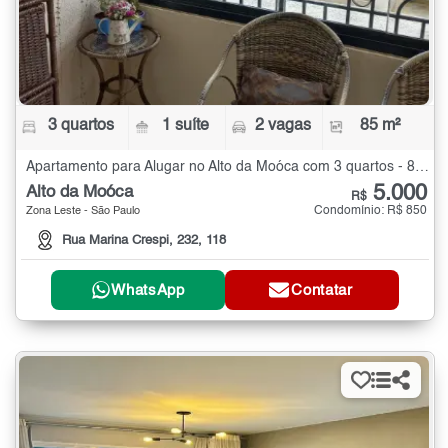
3 quartos
1 suíte
2 vagas
85 m²
Apartamento para Alugar no Alto da Moóca com 3 quartos - 85 m²
5.000
Alto da Moóca
R$
Condomínio: R$ 850
Zona Leste - São Paulo
Rua Marina Crespi, 232, 118
WhatsApp
Contatar