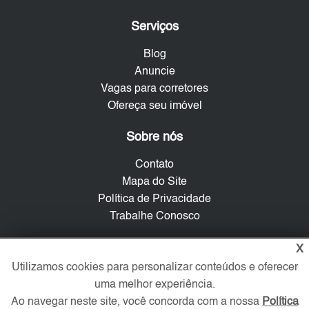
Serviços
Blog
Anuncie
Vagas para corretores
Ofereça seu imóvel
Sobre nós
Contato
Mapa do Site
Política de Privacidade
Trabalhe Conosco
Verificada por
X
Utilizamos cookies para personalizar conteúdos e oferecer
uma melhor experiência.
Redes Sociais
Ao navegar neste site, você concorda com a nossa
Política