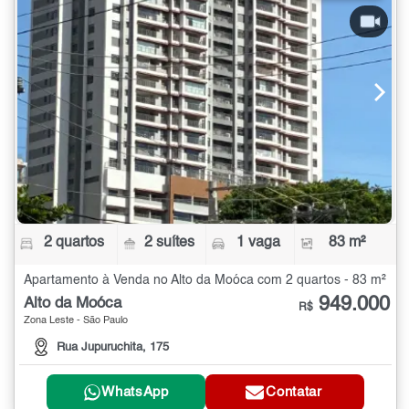
2 quartos
2 suítes
1 vaga
83 m²
Apartamento à Venda no Alto da Moóca com 2 quartos - 83 m²
949.000
Alto da Moóca
R$
Zona Leste - São Paulo
Rua Jupuruchita, 175
WhatsApp
Contatar