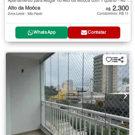
Apartamento para Alugar no Alto da Moóca com 1 quarto - 40 m²
2.300
Alto da Moóca
R$
Condomínio: R$ 11
Zona Leste - São Paulo
WhatsApp
Contatar