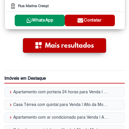
Rua Marina Crespi
WhatsApp
Contatar
Imóveis em Destaque
keyboard_arrow_right
Apartamento com portaria 24 horas para Venda | Alto da Moóca
keyboard_arrow_right
Casa Térrea com quintal para Venda | Alto da Moóca
keyboard_arrow_right
Apartamento com ar condicionado para Venda | Alto da Moóca