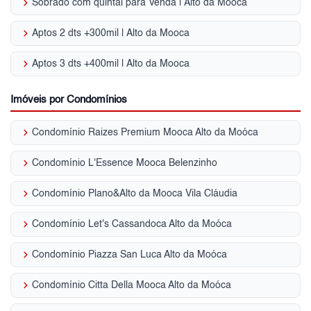
keyboard_arrow_right
Sobrado com quintal para Venda | Alto da Moóca
keyboard_arrow_right
Aptos 2 dts +300mil | Alto da Mooca
keyboard_arrow_right
Aptos 3 dts +400mil | Alto da Mooca
Imóveis por Condomínios
keyboard_arrow_right
Condomínio Raizes Premium Mooca Alto da Moóca
keyboard_arrow_right
Condomínio L'Essence Mooca Belenzinho
keyboard_arrow_right
Condomínio Plano&Alto da Mooca Vila Cláudia
keyboard_arrow_right
Condomínio Let's Cassandoca Alto da Moóca
keyboard_arrow_right
Condomínio Piazza San Luca Alto da Moóca
keyboard_arrow_right
Condomínio Citta Della Mooca Alto da Moóca