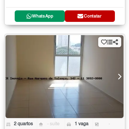
WhatsApp
Contatar
2 quartos
- suíte
1 vaga
-