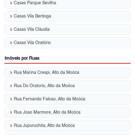
keyboard_arrow_right
Casas Parque Sevilha
keyboard_arrow_right
Casas Vila Bertioga
keyboard_arrow_right
Casas Vila Cláudia
keyboard_arrow_right
Casas Vila Oratório
Imóveis por Ruas
keyboard_arrow_right
Rua Marina Crespi, Alto da Moóca
keyboard_arrow_right
Rua Do Oratorio, Alto da Moóca
keyboard_arrow_right
Rua Fernando Falcao, Alto da Moóca
keyboard_arrow_right
Rua Joao Marmore, Alto da Moóca
keyboard_arrow_right
Rua Jupuruchita, Alto da Moóca