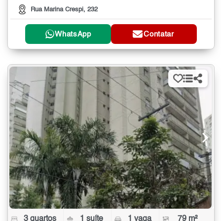
Rua Marina Crespi, 232
WhatsApp
Contatar
3 quartos
1 suíte
1 vaga
79 m²