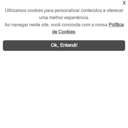
X
Verificada por
Utilizamos cookies para personalizar conteúdos e oferecer
uma melhor experiência.
Ao navegar neste site, você concorda com a nossa
Política
Redes Sociais
de Cookies
.
Ok, Entendi!
Área exclusiva aos anunciantes,
acesse sua conta: