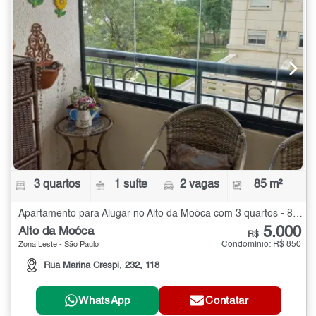
3 quartos
1 suíte
2 vagas
85 m²
Apartamento para Alugar no Alto da Moóca com 3 quartos - 85 m²
5.000
Alto da Moóca
R$
Condomínio: R$ 850
Zona Leste - São Paulo
Rua Marina Crespi, 232, 118
WhatsApp
Contatar