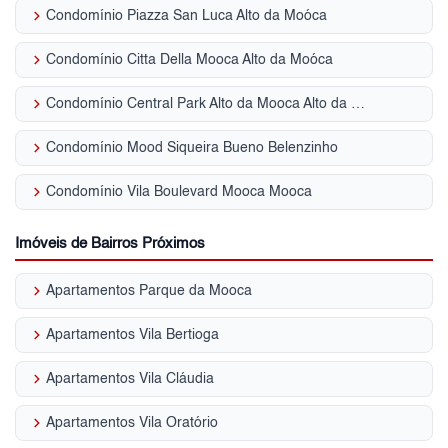
keyboard_arrow_right
Condomínio Piazza San Luca Alto da Moóca
keyboard_arrow_right
Condomínio Citta Della Mooca Alto da Moóca
keyboard_arrow_right
Condomínio Central Park Alto da Mooca Alto da Moóca
keyboard_arrow_right
Condomínio Mood Siqueira Bueno Belenzinho
keyboard_arrow_right
Condomínio Vila Boulevard Mooca Mooca
Imóveis de Bairros Próximos
keyboard_arrow_right
Apartamentos Parque da Mooca
keyboard_arrow_right
Apartamentos Vila Bertioga
keyboard_arrow_right
Apartamentos Vila Cláudia
keyboard_arrow_right
Apartamentos Vila Oratório