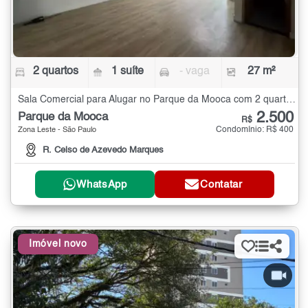
2 quartos
1 suíte
- vaga
27 m²
Sala Comercial para Alugar no Parque da Mooca com 2 quartos - 27 m²
2.500
Parque da Mooca
R$
Condomínio: R$ 400
Zona Leste - São Paulo
R. Celso de Azevedo Marques
WhatsApp
Contatar
Imóvel novo