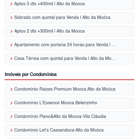
keyboard_arrow_right
Aptos 3 dts +400mil | Alto da Mooca
keyboard_arrow_right
Sobrado com quintal para Venda | Alto da Moóca
keyboard_arrow_right
Aptos 2 dts +300mil | Alto da Mooca
keyboard_arrow_right
Apartamento com portaria 24 horas para Venda | Alto da Moóca
keyboard_arrow_right
Casa Térrea com quintal para Venda | Alto da Moóca
Imóveis por Condomínios
keyboard_arrow_right
Condomínio Raizes Premium Mooca Alto da Moóca
keyboard_arrow_right
Condomínio L'Essence Mooca Belenzinho
keyboard_arrow_right
Condomínio Plano&Alto da Mooca Vila Cláudia
keyboard_arrow_right
Condomínio Let's Cassandoca Alto da Moóca