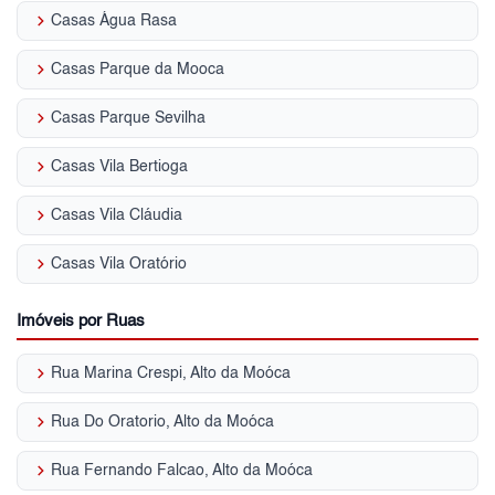
keyboard_arrow_right
Casas Água Rasa
keyboard_arrow_right
Casas Parque da Mooca
keyboard_arrow_right
Casas Parque Sevilha
keyboard_arrow_right
Casas Vila Bertioga
keyboard_arrow_right
Casas Vila Cláudia
keyboard_arrow_right
Casas Vila Oratório
Imóveis por Ruas
keyboard_arrow_right
Rua Marina Crespi, Alto da Moóca
keyboard_arrow_right
Rua Do Oratorio, Alto da Moóca
keyboard_arrow_right
Rua Fernando Falcao, Alto da Moóca