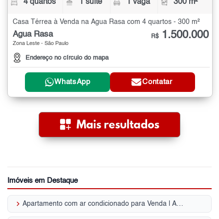
4 quartos
1 suíte
1 vaga
300 m²
Casa Térrea à Venda na Água Rasa com 4 quartos - 300 m²
1.500.000
Água Rasa
R$
Zona Leste - São Paulo
Endereço no círculo do mapa
WhatsApp
Contatar
Imóveis em Destaque
keyboard_arrow_right
Apartamento com ar condicionado para Venda | Alto da Moóca