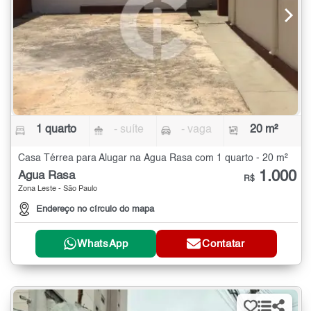
1 quarto
- suíte
- vaga
20 m²
Casa Térrea para Alugar na Água Rasa com 1 quarto - 20 m²
1.000
Água Rasa
R$
Zona Leste - São Paulo
Endereço no círculo do mapa
WhatsApp
Contatar