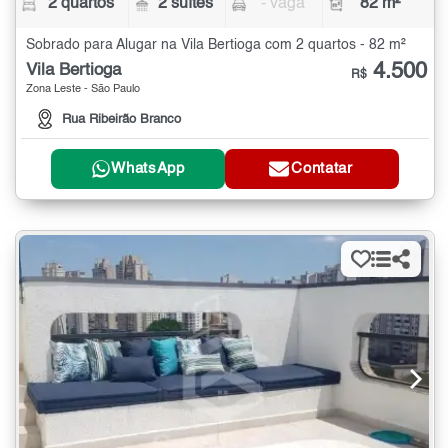
2 quartos
2 suítes
- vaga
82 m²
Sobrado para Alugar na Vila Bertioga com 2 quartos - 82 m²
4.500
Vila Bertioga
R$
Zona Leste - São Paulo
Rua Ribeirão Branco
WhatsApp
Contatar