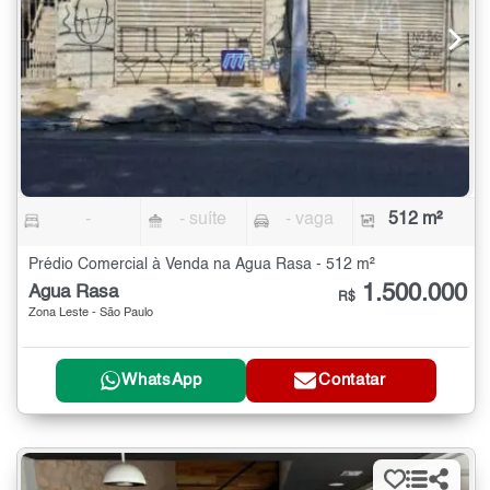
-
- suíte
- vaga
512 m²
Prédio Comercial à Venda na Água Rasa - 512 m²
1.500.000
Água Rasa
R$
Zona Leste - São Paulo
WhatsApp
Contatar