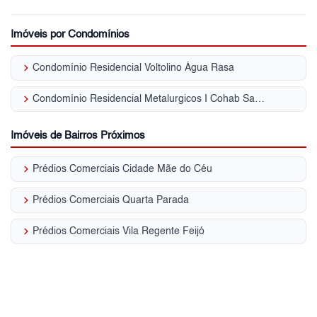
Imóveis por Condomínios
keyboard_arrow_right
Condomínio Residencial Voltolino Água Rasa
keyboard_arrow_right
Condomínio Residencial Metalurgicos I Cohab Santa Etelvina II
Imóveis de Bairros Próximos
keyboard_arrow_right
Prédios Comerciais Cidade Mãe do Céu
keyboard_arrow_right
Prédios Comerciais Quarta Parada
keyboard_arrow_right
Prédios Comerciais Vila Regente Feijó