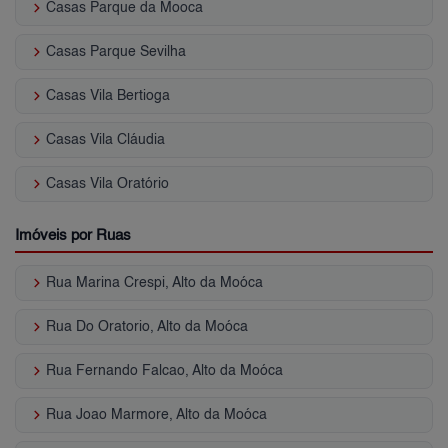
keyboard_arrow_right
Casas Parque da Mooca
keyboard_arrow_right
Casas Parque Sevilha
keyboard_arrow_right
Casas Vila Bertioga
keyboard_arrow_right
Casas Vila Cláudia
keyboard_arrow_right
Casas Vila Oratório
Imóveis por Ruas
keyboard_arrow_right
Rua Marina Crespi, Alto da Moóca
keyboard_arrow_right
Rua Do Oratorio, Alto da Moóca
keyboard_arrow_right
Rua Fernando Falcao, Alto da Moóca
keyboard_arrow_right
Rua Joao Marmore, Alto da Moóca