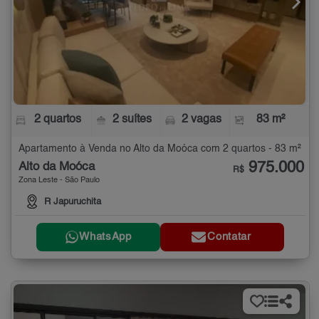
2 quartos
2 suítes
2 vagas
83 m²
Apartamento à Venda no Alto da Moóca com 2 quartos - 83 m²
975.000
Alto da Moóca
R$
Zona Leste - São Paulo
R Japuruchita
WhatsApp
Contatar