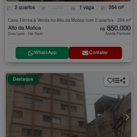
2 quartos
- suíte
1 vaga
264 m²
Casa Térrea à Venda no Alto da Moóca com 2 quartos - 264 m²
850.000
Alto da Moóca
R$
Aceita Permuta
Zona Leste - São Paulo
WhatsApp
Contatar
Destaque