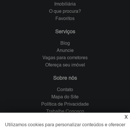
Imobiliária
O que procura?
Favoritos
Serviços
Blog
Anuncie
Vagas para corretores
Ofereça seu imóvel
Sobre nós
Contato
Mapa do Site
Política de Privacidade
Trabalhe Conosco
X
Utilizamos cookies para personalizar conteúdos e oferecer
Verificada por