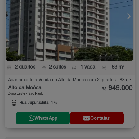
2 quartos
2 suítes
1 vaga
83 m²
Apartamento à Venda no Alto da Moóca com 2 quartos - 83 m²
949.000
Alto da Moóca
R$
Zona Leste - São Paulo
Rua Jupuruchita, 175
WhatsApp
Contatar