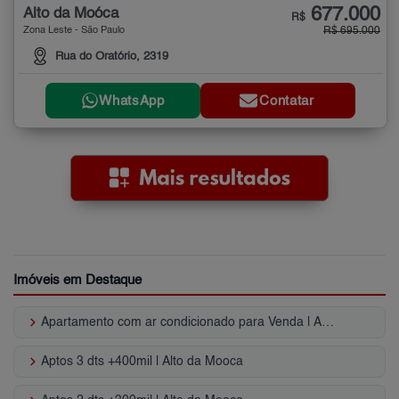
677.000
Alto da Moóca
R$
Zona Leste - São Paulo
R$ 695.000
Rua do Oratório, 2319
WhatsApp
Contatar
Imóveis em Destaque
keyboard_arrow_right
Apartamento com ar condicionado para Venda | Alto da Moóca
keyboard_arrow_right
Aptos 3 dts +400mil | Alto da Mooca