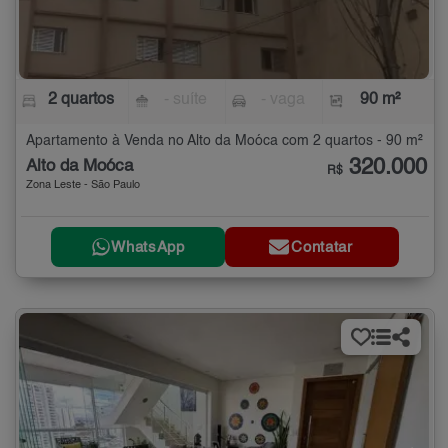
2 quartos
- suíte
- vaga
90 m²
Apartamento à Venda no Alto da Moóca com 2 quartos - 90 m²
320.000
Alto da Moóca
R$
Zona Leste - São Paulo
WhatsApp
Contatar