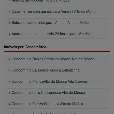
keyboard_arrow_right
Aptos 2 dts +300mil | Alto da Mooca
keyboard_arrow_right
Casa Térrea com quintal para Venda | Alto da Moóca
keyboard_arrow_right
Sobrado com quintal para Venda | Alto da Moóca
keyboard_arrow_right
Apartamento com portaria 24 horas para Venda | Alto da Moóca
Imóveis por Condomínios
keyboard_arrow_right
Condomínio Raizes Premium Mooca Alto da Moóca
keyboard_arrow_right
Condomínio L'Essence Mooca Belenzinho
keyboard_arrow_right
Condomínio Plano&Alto da Mooca Vila Cláudia
keyboard_arrow_right
Condomínio Let's Cassandoca Alto da Moóca
keyboard_arrow_right
Condomínio Piazza San Luca Alto da Moóca