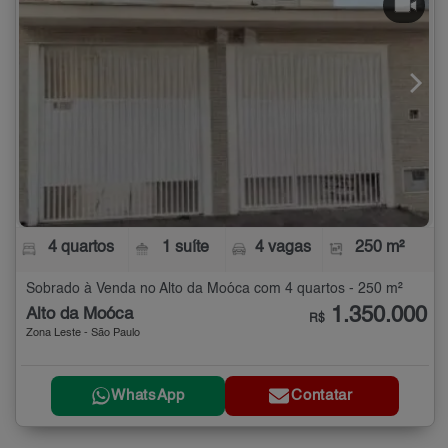
4 quartos
1 suíte
4 vagas
250 m²
Sobrado à Venda no Alto da Moóca com 4 quartos - 250 m²
1.350.000
Alto da Moóca
R$
Zona Leste - São Paulo
WhatsApp
Contatar