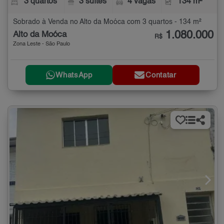
3 quartos
3 suítes
4 vagas
134 m²
Sobrado à Venda no Alto da Moóca com 3 quartos - 134 m²
1.080.000
Alto da Moóca
R$
Zona Leste - São Paulo
WhatsApp
Contatar