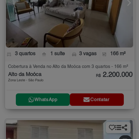
3 quartos
1 suíte
3 vagas
166 m²
Cobertura à Venda no Alto da Moóca com 3 quartos - 166 m²
2.200.000
Alto da Moóca
R$
Zona Leste - São Paulo
WhatsApp
Contatar