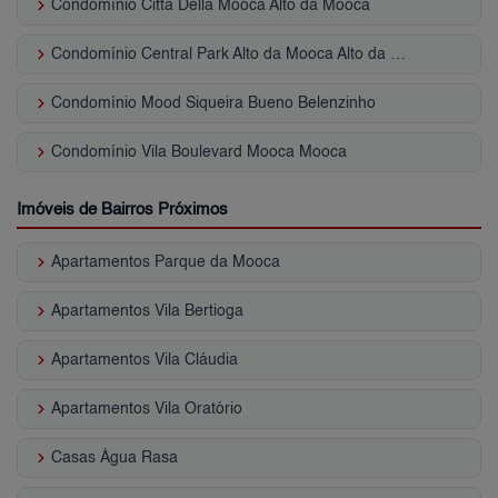
keyboard_arrow_right
Condomínio Citta Della Mooca Alto da Moóca
keyboard_arrow_right
Condomínio Central Park Alto da Mooca Alto da Moóca
keyboard_arrow_right
Condomínio Mood Siqueira Bueno Belenzinho
keyboard_arrow_right
Condomínio Vila Boulevard Mooca Mooca
Imóveis de Bairros Próximos
keyboard_arrow_right
Apartamentos Parque da Mooca
keyboard_arrow_right
Apartamentos Vila Bertioga
keyboard_arrow_right
Apartamentos Vila Cláudia
keyboard_arrow_right
Apartamentos Vila Oratório
keyboard_arrow_right
Casas Água Rasa