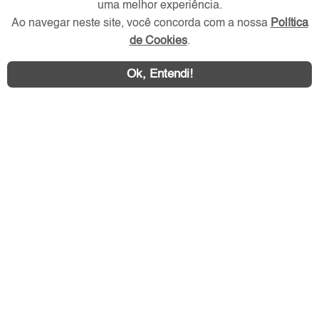
uma melhor experiência.
Ao navegar neste site, você concorda com a nossa
Política
Redes Sociais
de Cookies
.
Ok, Entendi!
Área exclusiva aos anunciantes,
acesse sua conta: