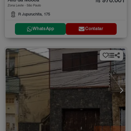
976.001
Alto da Moóca
R$
Zona Leste - São Paulo
R Jupuruchita, 175
WhatsApp
Contatar