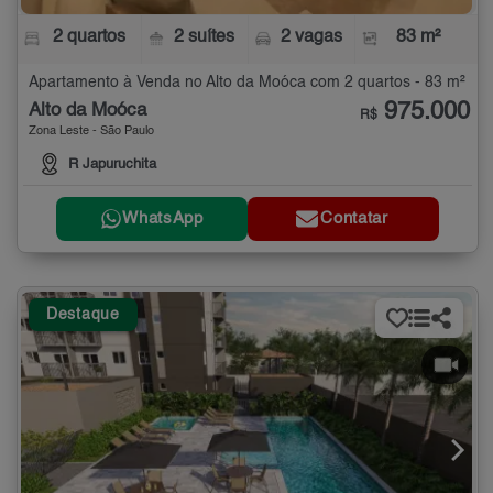
2 quartos
2 suítes
2 vagas
83 m²
Apartamento à Venda no Alto da Moóca com 2 quartos - 83 m²
975.000
Alto da Moóca
R$
Zona Leste - São Paulo
R Japuruchita
WhatsApp
Contatar
Destaque