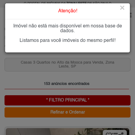
O PORTAL DE IMÓVEIS DA
ZONA LESTE
DE SÃO PAULO
×
Atenção!
Imóvel não está mais disponível em nossa base de
HOME
ZONA LESTE
COMPRAR
ALTO DA MOÓCA
dados.
Imóveis à Venda no Alto da Moóca, Zona Leste de São Paulo
Listamos para você imóveis do mesmo perfil!
Alto da Moóca, Zona Leste
Casas 3 Quartos no Alto da Mooca para Venda, Zona
Leste, SP
153 anúncios encontrados
* FILTRO PRINCIPAL *
Refinar e Ordenar