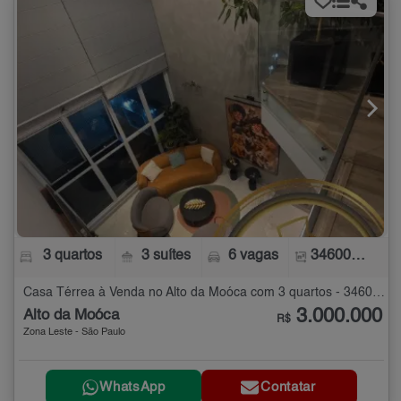
3 quartos
3 suítes
6 vagas
346000 m²
Casa Térrea à Venda no Alto da Moóca com 3 quartos - 346000 m²
3.000.000
Alto da Moóca
R$
Zona Leste - São Paulo
WhatsApp
Contatar