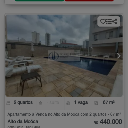
2 quartos
- suíte
1 vaga
67 m²
Apartamento à Venda no Alto da Moóca com 2 quartos - 67 m²
440.000
Alto da Moóca
R$
Zona Leste - São Paulo