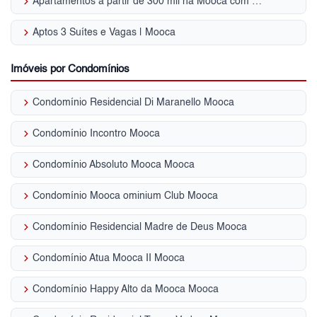
keyboard_arrow_right
Apartamentos a partir de 300 mil na Mooca com 2 quartos, Zona Leste, SP
keyboard_arrow_right
Aptos 3 Suítes e Vagas | Mooca
Imóveis por Condomínios
keyboard_arrow_right
Condomínio Residencial Di Maranello Mooca
keyboard_arrow_right
Condomínio Incontro Mooca
keyboard_arrow_right
Condomínio Absoluto Mooca Mooca
keyboard_arrow_right
Condomínio Mooca ominium Club Mooca
keyboard_arrow_right
Condomínio Residencial Madre de Deus Mooca
keyboard_arrow_right
Condomínio Atua Mooca II Mooca
keyboard_arrow_right
Condomínio Happy Alto da Mooca Mooca