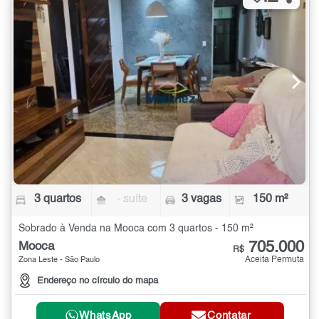
3 quartos
- suíte
3 vagas
150 m²
Sobrado à Venda na Mooca com 3 quartos - 150 m²
705.000
Mooca
R$
Aceita Permuta
Zona Leste - São Paulo
Endereço no círculo do mapa
WhatsApp
Contatar