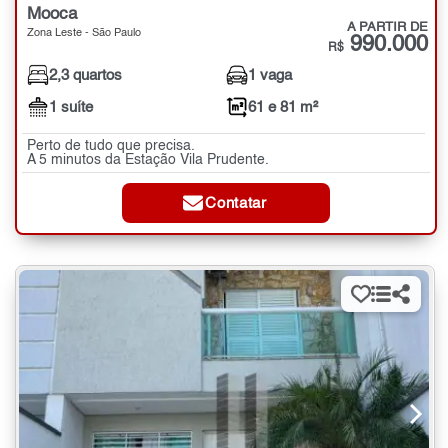
Mooca
A PARTIR DE
Zona Leste - São Paulo
990.000
R$
2,3 quartos
1 vaga
1 suíte
61 e 81 m²
Perto de tudo que precisa.
A 5 minutos da Estação Vila Prudente.
Contatar