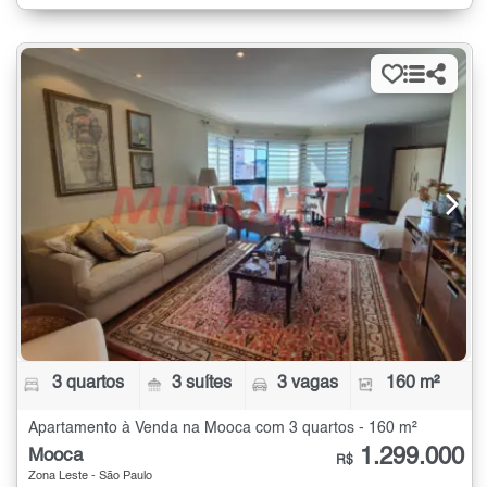
3 quartos
3 suítes
3 vagas
160 m²
Apartamento à Venda na Mooca com 3 quartos - 160 m²
1.299.000
Mooca
R$
Zona Leste - São Paulo