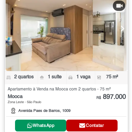
2 quartos
1 suíte
1 vaga
75 m²
Apartamento à Venda na Mooca com 2 quartos - 75 m²
897.000
Mooca
R$
Zona Leste - São Paulo
Avenida Paes de Barros, 1009
WhatsApp
Contatar