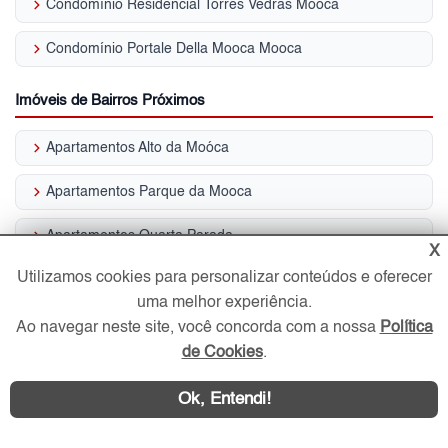
keyboard_arrow_right
Condomínio Residencial Torres Vedras Mooca
keyboard_arrow_right
Condomínio Portale Della Mooca Mooca
Imóveis de Bairros Próximos
keyboard_arrow_right
Apartamentos Alto da Moóca
keyboard_arrow_right
Apartamentos Parque da Mooca
keyboard_arrow_right
Apartamentos Quarta Parada
X
keyboard_arrow_right
Utilizamos cookies para personalizar conteúdos e oferecer
Apartamentos Vila Bertioga
uma melhor experiência.
keyboard_arrow_right
Apartamentos Vila Cláudia
Ao navegar neste site, você concorda com a nossa
Política
de Cookies
.
keyboard_arrow_right
Apartamentos Vila Lúcia Elvira
Ok, Entendi!
keyboard_arrow_right
Apartamentos Vila Oratório