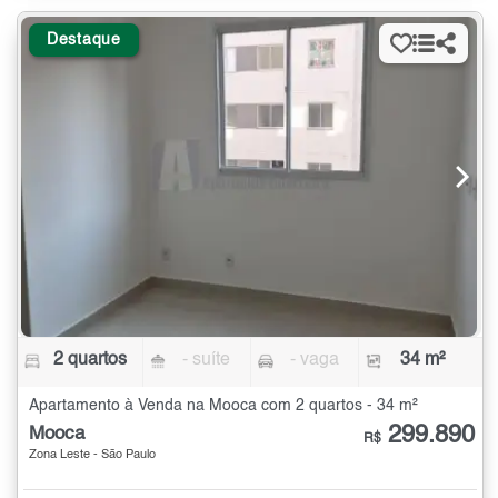
Destaque
2 quartos
- suíte
- vaga
34 m²
Apartamento à Venda na Mooca com 2 quartos - 34 m²
299.890
Mooca
R$
Zona Leste - São Paulo