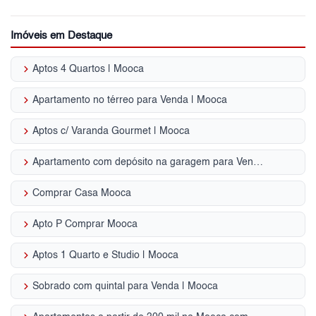
Imóveis em Destaque
keyboard_arrow_right
Aptos 4 Quartos | Mooca
keyboard_arrow_right
Apartamento no térreo para Venda | Mooca
keyboard_arrow_right
Aptos c/ Varanda Gourmet | Mooca
keyboard_arrow_right
Apartamento com depósito na garagem para Venda | Mooca
keyboard_arrow_right
Comprar Casa Mooca
keyboard_arrow_right
Apto P Comprar Mooca
keyboard_arrow_right
Aptos 1 Quarto e Studio | Mooca
keyboard_arrow_right
Sobrado com quintal para Venda | Mooca