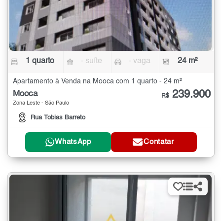
1 quarto
- suíte
- vaga
24 m²
Apartamento à Venda na Mooca com 1 quarto - 24 m²
239.900
Mooca
R$
Zona Leste - São Paulo
Rua Tobias Barreto
WhatsApp
Contatar