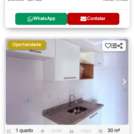
Aceita Permuta
Zona Leste - São Paulo
WhatsApp
Contatar
Oportunidade
1 quarto
- suíte
- vaga
30 m²