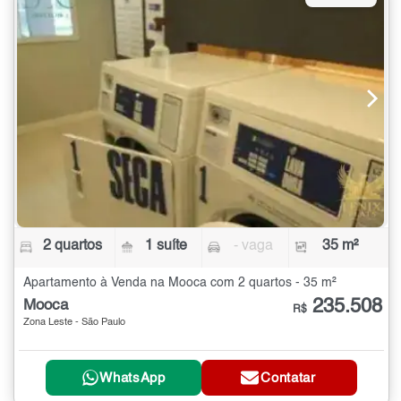
2 quartos
1 suíte
- vaga
35 m²
Apartamento à Venda na Mooca com 2 quartos - 35 m²
235.508
Mooca
R$
Zona Leste - São Paulo
WhatsApp
Contatar