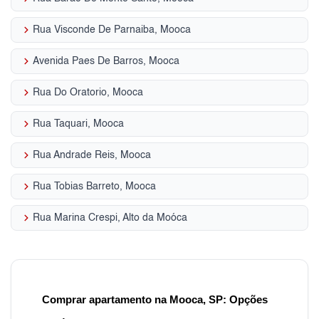
keyboard_arrow_right
Rua Visconde De Parnaiba, Mooca
keyboard_arrow_right
Avenida Paes De Barros, Mooca
keyboard_arrow_right
Rua Do Oratorio, Mooca
keyboard_arrow_right
Rua Taquari, Mooca
keyboard_arrow_right
Rua Andrade Reis, Mooca
keyboard_arrow_right
Rua Tobias Barreto, Mooca
keyboard_arrow_right
Rua Marina Crespi, Alto da Moóca
Comprar apartamento na Mooca, SP: Opções