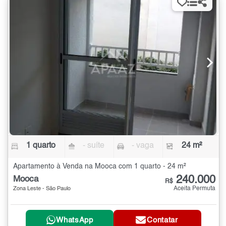
1 quarto
- suíte
- vaga
24 m²
Apartamento à Venda na Mooca com 1 quarto - 24 m²
240.000
Mooca
R$
Aceita Permuta
Zona Leste - São Paulo
WhatsApp
Contatar