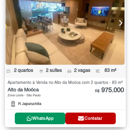
2 quartos
2 suítes
2 vagas
83 m²
Apartamento à Venda no Alto da Moóca com 2 quartos - 83 m²
975.000
Alto da Moóca
R$
Zona Leste - São Paulo
R Japuruchita
WhatsApp
Contatar