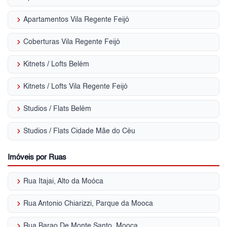
keyboard_arrow_right
Apartamentos Vila Regente Feijó
keyboard_arrow_right
Coberturas Vila Regente Feijó
keyboard_arrow_right
Kitnets / Lofts Belém
keyboard_arrow_right
Kitnets / Lofts Vila Regente Feijó
keyboard_arrow_right
Studios / Flats Belém
keyboard_arrow_right
Studios / Flats Cidade Mãe do Céu
Imóveis por Ruas
keyboard_arrow_right
Rua Itajai, Alto da Moóca
keyboard_arrow_right
Rua Antonio Chiarizzi, Parque da Mooca
keyboard_arrow_right
Rua Barao De Monte Santo, Mooca