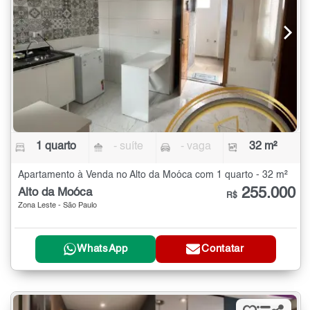
1 quarto
- suíte
- vaga
32 m²
Apartamento à Venda no Alto da Moóca com 1 quarto - 32 m²
255.000
Alto da Moóca
R$
Zona Leste - São Paulo
WhatsApp
Contatar