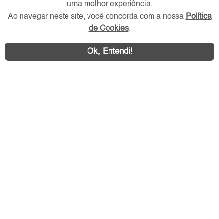
uma melhor experiência.
Ao navegar neste site, você concorda com a nossa
Política
de Cookies
.
Redes Sociais
Ok, Entendi!
Área exclusiva aos anunciantes,
acesse sua conta: