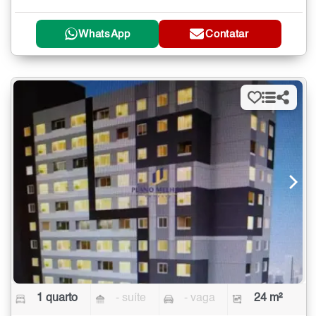
WhatsApp
Contatar
1 quarto
- suíte
- vaga
24 m²