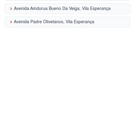
keyboard_arrow_right
Avenida Amdorua Bueno Da Veiga, Vila Esperança
keyboard_arrow_right
Avenida Padre Olivetanos, Vila Esperança