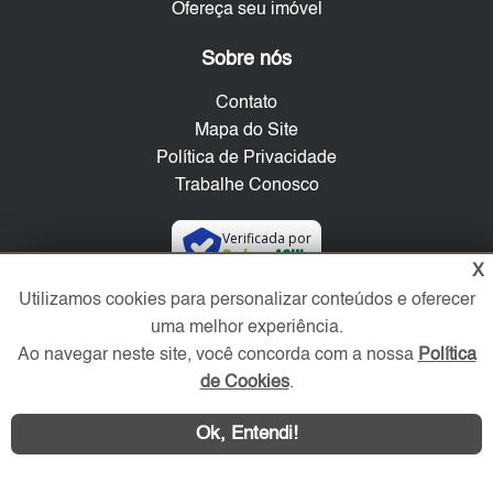
Ofereça seu imóvel
Sobre nós
Contato
Mapa do Site
Política de Privacidade
Trabalhe Conosco
Verificada por
X
Utilizamos cookies para personalizar conteúdos e oferecer
Redes Sociais
uma melhor experiência.
Ao navegar neste site, você concorda com a nossa
Política
de Cookies
.
Ok, Entendi!