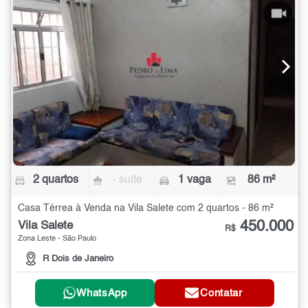
2 quartos
- suíte
1 vaga
86 m²
Casa Térrea à Venda na Vila Salete com 2 quartos - 86 m²
450.000
Vila Salete
R$
Zona Leste - São Paulo
R Dois de Janeiro
WhatsApp
Contatar