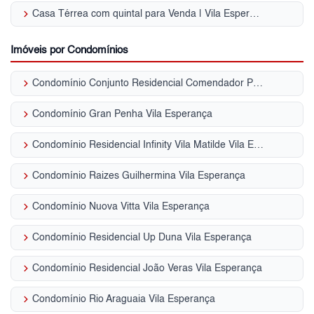
keyboard_arrow_right
Casa Térrea com quintal para Venda | Vila Esperança
Imóveis por Condomínios
keyboard_arrow_right
Condomínio Conjunto Residencial Comendador Pedro Lima Vila Esperança
keyboard_arrow_right
Condomínio Gran Penha Vila Esperança
keyboard_arrow_right
Condomínio Residencial Infinity Vila Matilde Vila Esperança
keyboard_arrow_right
Condomínio Raizes Guilhermina Vila Esperança
keyboard_arrow_right
Condomínio Nuova Vitta Vila Esperança
keyboard_arrow_right
Condomínio Residencial Up Duna Vila Esperança
keyboard_arrow_right
Condomínio Residencial João Veras Vila Esperança
keyboard_arrow_right
Condomínio Rio Araguaia Vila Esperança