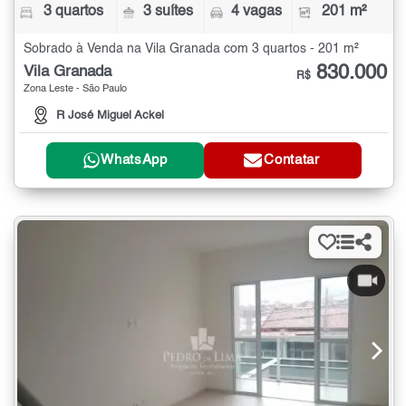
3 quartos
3 suítes
4 vagas
201 m²
Sobrado à Venda na Vila Granada com 3 quartos - 201 m²
830.000
Vila Granada
R$
Zona Leste - São Paulo
R José Miguel Ackel
WhatsApp
Contatar