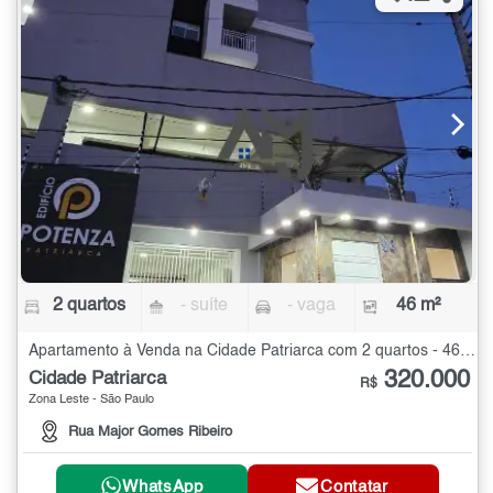
2 quartos
- suíte
- vaga
46 m²
Apartamento à Venda na Cidade Patriarca com 2 quartos - 46 m²
320.000
Cidade Patriarca
R$
Zona Leste - São Paulo
Rua Major Gomes Ribeiro
WhatsApp
Contatar