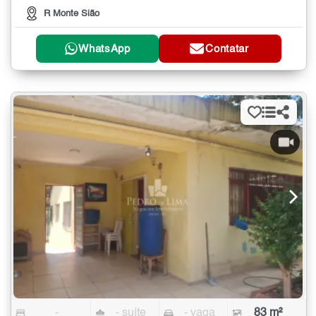
R Monte Sião
WhatsApp
Contatar
-
- suíte
- vaga
83 m²