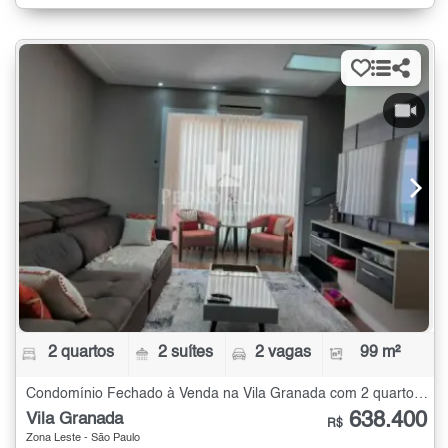
2 quartos
2 suítes
2 vagas
99 m²
Condomínio Fechado à Venda na Vila Granada com 2 quartos - 99 m²
638.400
Vila Granada
R$
Zona Leste - São Paulo