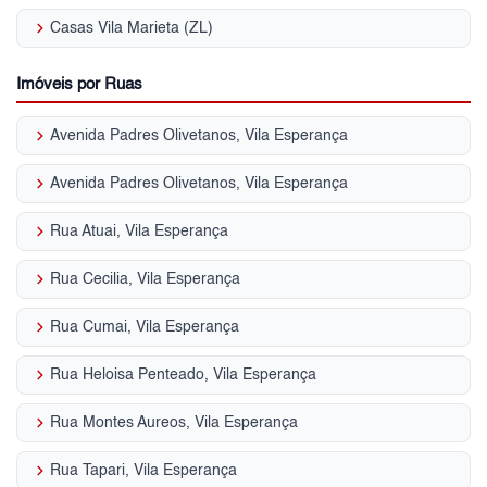
keyboard_arrow_right
Casas Vila Marieta (ZL)
Imóveis por Ruas
keyboard_arrow_right
Avenida Padres Olivetanos, Vila Esperança
keyboard_arrow_right
Avenida Padres Olivetanos, Vila Esperança
keyboard_arrow_right
Rua Atuai, Vila Esperança
keyboard_arrow_right
Rua Cecilia, Vila Esperança
keyboard_arrow_right
Rua Cumai, Vila Esperança
keyboard_arrow_right
Rua Heloisa Penteado, Vila Esperança
keyboard_arrow_right
Rua Montes Aureos, Vila Esperança
keyboard_arrow_right
Rua Tapari, Vila Esperança