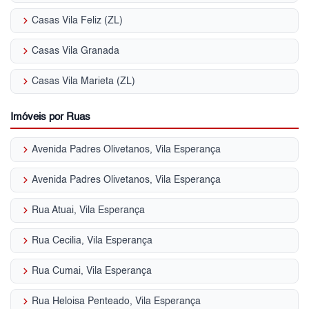
keyboard_arrow_right
Casas Vila Feliz (ZL)
keyboard_arrow_right
Casas Vila Granada
keyboard_arrow_right
Casas Vila Marieta (ZL)
Imóveis por Ruas
keyboard_arrow_right
Avenida Padres Olivetanos, Vila Esperança
keyboard_arrow_right
Avenida Padres Olivetanos, Vila Esperança
keyboard_arrow_right
Rua Atuai, Vila Esperança
keyboard_arrow_right
Rua Cecilia, Vila Esperança
keyboard_arrow_right
Rua Cumai, Vila Esperança
keyboard_arrow_right
Rua Heloisa Penteado, Vila Esperança