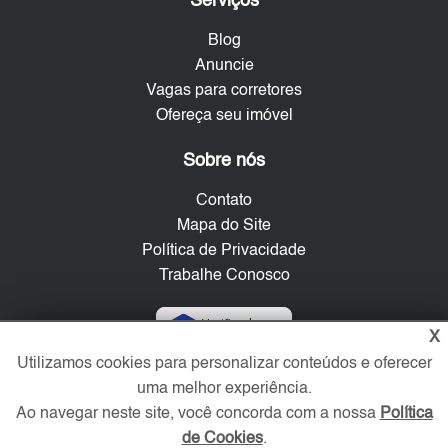
Serviços
Blog
Anuncie
Vagas para corretores
Ofereça seu imóvel
Sobre nós
Contato
Mapa do Site
Política de Privacidade
Trabalhe Conosco
Verificada por
X
Utilizamos cookies para personalizar conteúdos e oferecer
uma melhor experiência.
Redes Sociais
Ao navegar neste site, você concorda com a nossa
Política
de Cookies
.