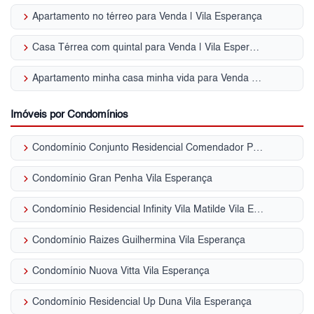
keyboard_arrow_right
Apartamento no térreo para Venda | Vila Esperança
keyboard_arrow_right
Casa Térrea com quintal para Venda | Vila Esperança
keyboard_arrow_right
Apartamento minha casa minha vida para Venda | Vila Esperança
Imóveis por Condomínios
keyboard_arrow_right
Condomínio Conjunto Residencial Comendador Pedro Lima Vila Esperança
keyboard_arrow_right
Condomínio Gran Penha Vila Esperança
keyboard_arrow_right
Condomínio Residencial Infinity Vila Matilde Vila Esperança
keyboard_arrow_right
Condomínio Raizes Guilhermina Vila Esperança
keyboard_arrow_right
Condomínio Nuova Vitta Vila Esperança
keyboard_arrow_right
Condomínio Residencial Up Duna Vila Esperança