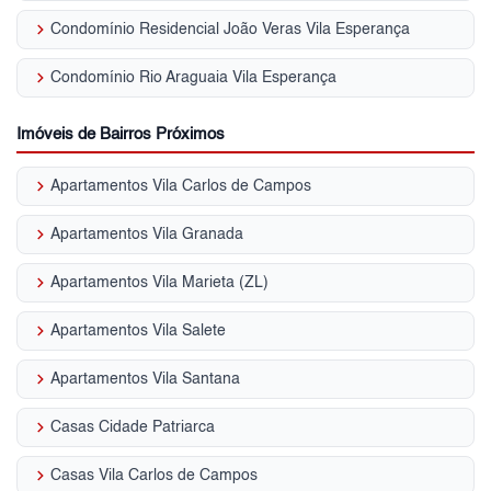
keyboard_arrow_right
Condomínio Residencial João Veras Vila Esperança
keyboard_arrow_right
Condomínio Rio Araguaia Vila Esperança
Imóveis de Bairros Próximos
keyboard_arrow_right
Apartamentos Vila Carlos de Campos
keyboard_arrow_right
Apartamentos Vila Granada
keyboard_arrow_right
Apartamentos Vila Marieta (ZL)
keyboard_arrow_right
Apartamentos Vila Salete
keyboard_arrow_right
Apartamentos Vila Santana
keyboard_arrow_right
Casas Cidade Patriarca
keyboard_arrow_right
Casas Vila Carlos de Campos