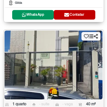
Gilda
WhatsApp
Contatar
1 quarto
- suíte
- vaga
40 m²