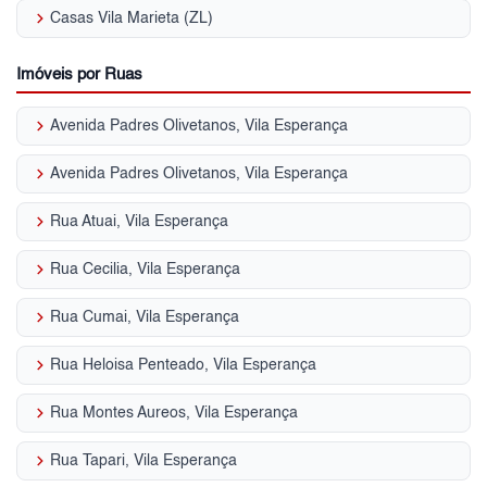
keyboard_arrow_right
Casas Vila Marieta (ZL)
Imóveis por Ruas
keyboard_arrow_right
Avenida Padres Olivetanos, Vila Esperança
keyboard_arrow_right
Avenida Padres Olivetanos, Vila Esperança
keyboard_arrow_right
Rua Atuai, Vila Esperança
keyboard_arrow_right
Rua Cecilia, Vila Esperança
keyboard_arrow_right
Rua Cumai, Vila Esperança
keyboard_arrow_right
Rua Heloisa Penteado, Vila Esperança
keyboard_arrow_right
Rua Montes Aureos, Vila Esperança
keyboard_arrow_right
Rua Tapari, Vila Esperança