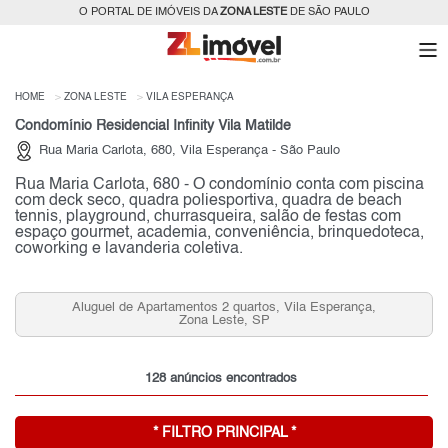
O PORTAL DE IMÓVEIS DA
ZONA LESTE
DE SÃO PAULO
HOME
ZONA LESTE
VILA ESPERANÇA
Condomínio Residencial Infinity Vila Matilde
Rua Maria Carlota, 680, Vila Esperança - São Paulo
Rua Maria Carlota, 680 - O condomínio conta com piscina
com deck seco, quadra poliesportiva, quadra de beach
tennis, playground, churrasqueira, salão de festas com
espaço gourmet, academia, conveniência, brinquedoteca,
coworking e lavanderia coletiva.
Aluguel de Apartamentos 2 quartos, Vila Esperança,
Zona Leste, SP
128 anúncios encontrados
* FILTRO PRINCIPAL *