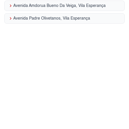
keyboard_arrow_right
Avenida Amdorua Bueno Da Veiga, Vila Esperança
keyboard_arrow_right
Avenida Padre Olivetanos, Vila Esperança