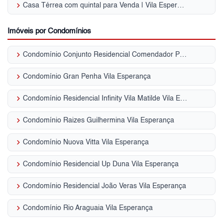
keyboard_arrow_right
Casa Térrea com quintal para Venda | Vila Esperança
Imóveis por Condomínios
keyboard_arrow_right
Condomínio Conjunto Residencial Comendador Pedro Lima Vila Esperança
keyboard_arrow_right
Condomínio Gran Penha Vila Esperança
keyboard_arrow_right
Condomínio Residencial Infinity Vila Matilde Vila Esperança
keyboard_arrow_right
Condomínio Raizes Guilhermina Vila Esperança
keyboard_arrow_right
Condomínio Nuova Vitta Vila Esperança
keyboard_arrow_right
Condomínio Residencial Up Duna Vila Esperança
keyboard_arrow_right
Condomínio Residencial João Veras Vila Esperança
keyboard_arrow_right
Condomínio Rio Araguaia Vila Esperança