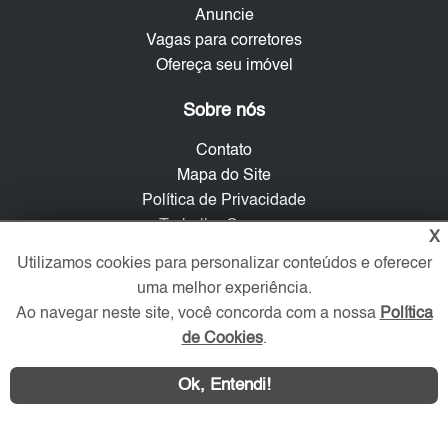
Anuncie
Vagas para corretores
Ofereça seu imóvel
Sobre nós
Contato
Mapa do Site
Política de Privacidade
Trabalhe Conosco
X
Utilizamos cookies para personalizar conteúdos e oferecer
Verificada por
uma melhor experiência.
Ao navegar neste site, você concorda com a nossa
Política
de Cookies
.
Redes Sociais
Ok, Entendi!