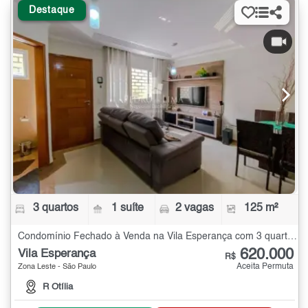
Destaque
3 quartos
1 suíte
2 vagas
125 m²
Condomínio Fechado à Venda na Vila Esperança com 3 quartos - 125 m²
620.000
Vila Esperança
R$
Aceita Permuta
Zona Leste - São Paulo
R Otília