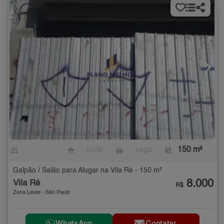
-
- suíte
- vaga
150 m²
Galpão / Salão para Alugar na Vila Ré - 150 m²
8.000
Vila Ré
R$
Zona Leste - São Paulo
WhatsApp
Contatar