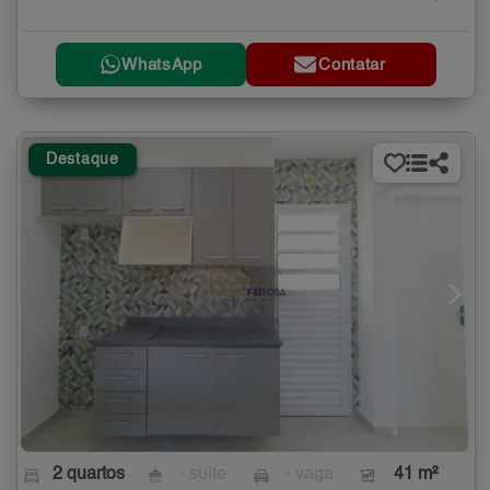
WhatsApp
Contatar
Destaque
2 quartos
- suíte
- vaga
41 m²