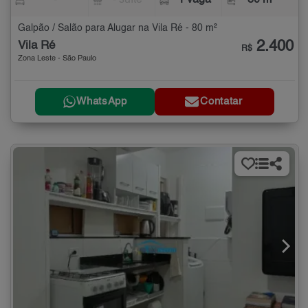
-
- suíte
1 vaga
80 m²
Galpão / Salão para Alugar na Vila Ré - 80 m²
2.400
Vila Ré
R$
Zona Leste - São Paulo
WhatsApp
Contatar