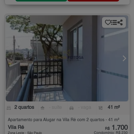
2 quartos
- suíte
- vaga
41 m²
Apartamento para Alugar na Vila Ré com 2 quartos - 41 m²
1.700
Vila Ré
R$
Condomínio: R$ 230
Zona Leste - São Paulo