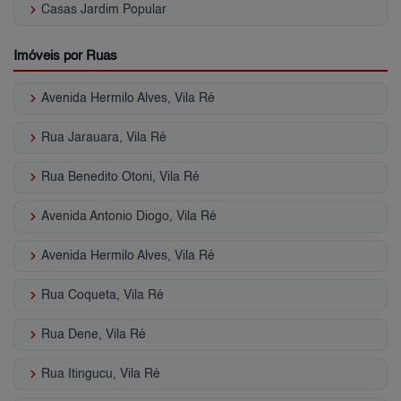
keyboard_arrow_right
Casas Jardim Popular
Imóveis por Ruas
keyboard_arrow_right
Avenida Hermilo Alves, Vila Ré
keyboard_arrow_right
Rua Jarauara, Vila Ré
keyboard_arrow_right
Rua Benedito Otoni, Vila Ré
keyboard_arrow_right
Avenida Antonio Diogo, Vila Ré
keyboard_arrow_right
Avenida Hermilo Alves, Vila Ré
keyboard_arrow_right
Rua Coqueta, Vila Ré
keyboard_arrow_right
Rua Dene, Vila Ré
keyboard_arrow_right
Rua Itingucu, Vila Ré