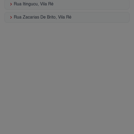
keyboard_arrow_right
Rua Itingucu, Vila Ré
keyboard_arrow_right
Rua Zacarias De Brito, Vila Ré