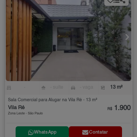
-
- suíte
- vaga
13 m²
Sala Comercial para Alugar na Vila Ré - 13 m²
1.900
Vila Ré
R$
Zona Leste - São Paulo
WhatsApp
Contatar