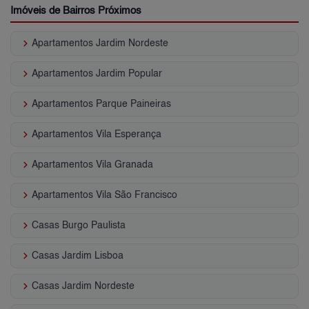
Imóveis de Bairros Próximos
keyboard_arrow_right
Apartamentos Jardim Nordeste
keyboard_arrow_right
Apartamentos Jardim Popular
keyboard_arrow_right
Apartamentos Parque Paineiras
keyboard_arrow_right
Apartamentos Vila Esperança
keyboard_arrow_right
Apartamentos Vila Granada
keyboard_arrow_right
Apartamentos Vila São Francisco
keyboard_arrow_right
Casas Burgo Paulista
keyboard_arrow_right
Casas Jardim Lisboa
keyboard_arrow_right
Casas Jardim Nordeste