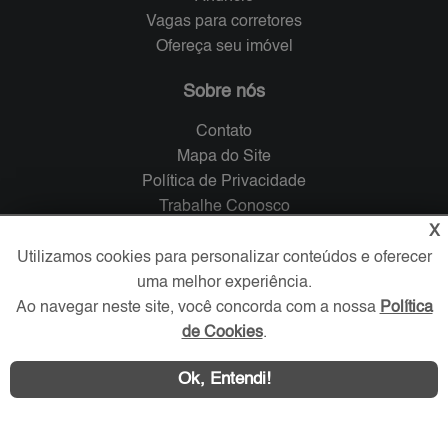
Vagas para corretores
Ofereça seu imóvel
Sobre nós
Contato
Mapa do Site
Política de Privacidade
Trabalhe Conosco
X
Verificada por
Utilizamos cookies para personalizar conteúdos e oferecer
uma melhor experiência.
Ao navegar neste site, você concorda com a nossa
Política
Redes Sociais
de Cookies
.
Ok, Entendi!