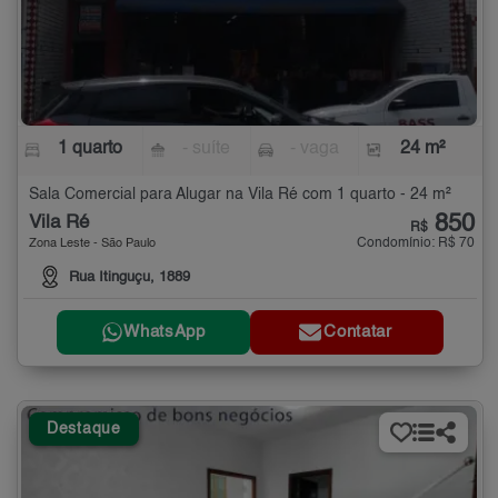
1 quarto
- suíte
- vaga
24 m²
Sala Comercial para Alugar na Vila Ré com 1 quarto - 24 m²
850
Vila Ré
R$
Condomínio: R$ 70
Zona Leste - São Paulo
Rua Itinguçu, 1889
WhatsApp
Contatar
Destaque