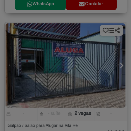
WhatsApp
Contatar
-
- suíte
2 vagas
-
Galpão / Salão para Alugar na Vila Ré