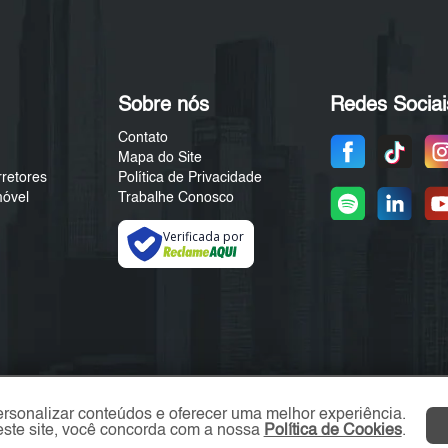
Sobre nós
Redes Sociai
Contato
Mapa do Site
rretores
Política de Privacidade
móvel
Trabalhe Conosco
Verificada por
ersonalizar conteúdos e oferecer uma melhor experiência.
ste site, você concorda com a nossa
Política de Cookies
.