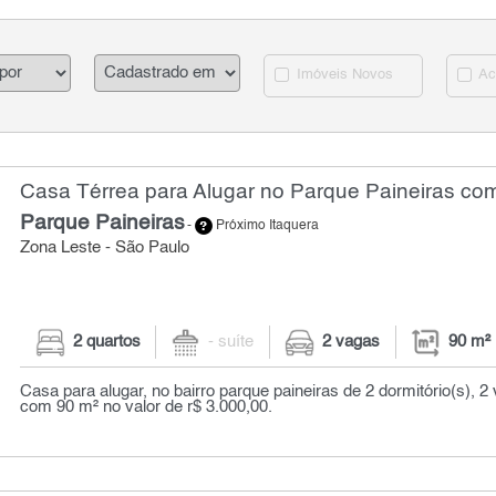
Imóveis Novos
Ac
Casa Térrea para Alugar no Parque Paineiras com
Parque Paineiras
-
Próximo Itaquera
Zona Leste - São Paulo
2 quartos
- suíte
2 vagas
90 m²
Casa para alugar, no bairro parque paineiras de 2 dormitório(s), 
com 90 m² no valor de r$ 3.000,00.