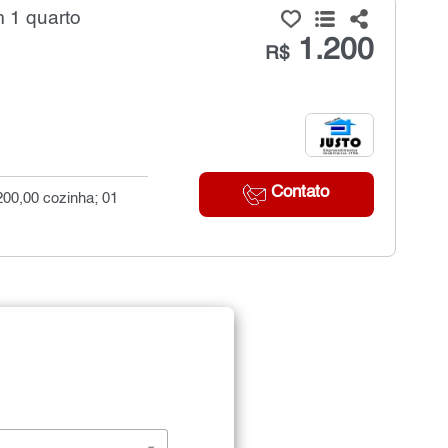
 1 quarto
1.200
R$
Contato
200,00 cozinha; 01