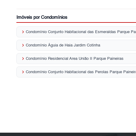
Imóveis por Condomínios
keyboard_arrow_right
Condomínio Conjunto Habitacional das Esmeraldas Parque Pai
keyboard_arrow_right
Condomínio Águia de Haia Jardim Cotinha
keyboard_arrow_right
Condomínio Residencial Area União II Parque Paineiras
keyboard_arrow_right
Condomínio Conjunto Habitacional das Perolas Parque Paineir