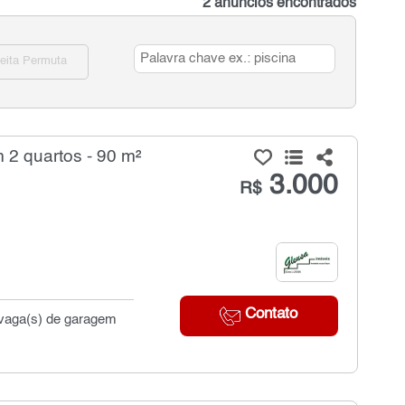
2 anúncios encontrados
eita Permuta
 2 quartos - 90 m²
3.000
R$
Contato
2 vaga(s) de garagem