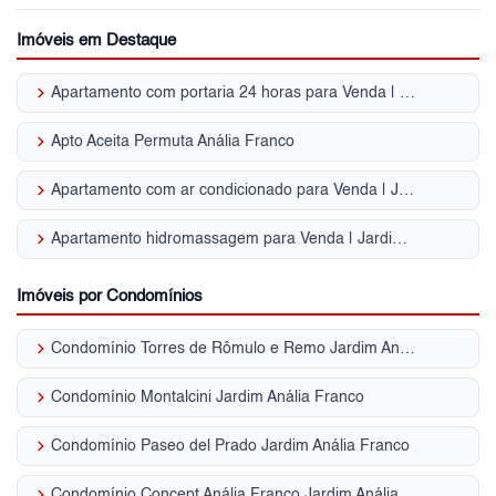
Imóveis em Destaque
keyboard_arrow_right
Apartamento com portaria 24 horas para Venda | Jardim Anália Franco
keyboard_arrow_right
Apto Aceita Permuta Anália Franco
keyboard_arrow_right
Apartamento com ar condicionado para Venda | Jardim Anália Franco
keyboard_arrow_right
Apartamento hidromassagem para Venda | Jardim Anália Franco
Imóveis por Condomínios
keyboard_arrow_right
Condomínio Torres de Rômulo e Remo Jardim Anália Franco
keyboard_arrow_right
Condomínio Montalcini Jardim Anália Franco
keyboard_arrow_right
Condomínio Paseo del Prado Jardim Anália Franco
keyboard_arrow_right
Condomínio Concept Anália Franco Jardim Anália Franco