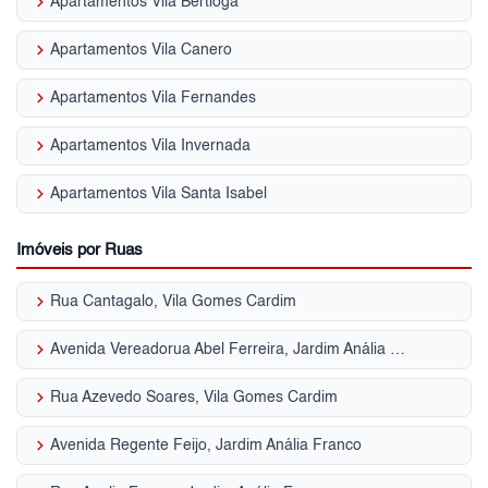
keyboard_arrow_right
Apartamentos Vila Bertioga
keyboard_arrow_right
Apartamentos Vila Canero
keyboard_arrow_right
Apartamentos Vila Fernandes
keyboard_arrow_right
Apartamentos Vila Invernada
keyboard_arrow_right
Apartamentos Vila Santa Isabel
Imóveis por Ruas
keyboard_arrow_right
Rua Cantagalo, Vila Gomes Cardim
keyboard_arrow_right
Avenida Vereadorua Abel Ferreira, Jardim Anália Franco
keyboard_arrow_right
Rua Azevedo Soares, Vila Gomes Cardim
keyboard_arrow_right
Avenida Regente Feijo, Jardim Anália Franco