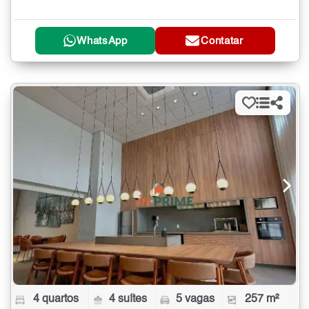
WhatsApp
Contatar
4 quartos
4 suítes
5 vagas
257 m²