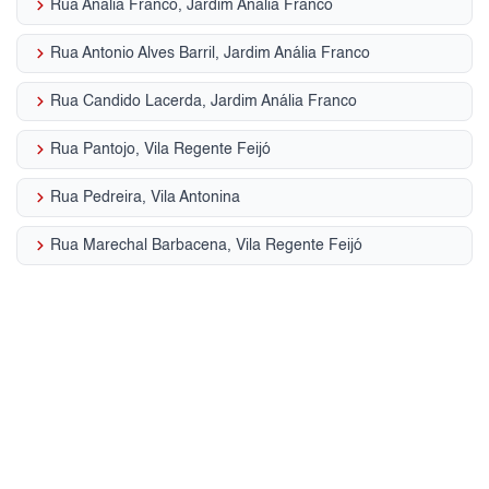
keyboard_arrow_right
Rua Analia Franco, Jardim Anália Franco
keyboard_arrow_right
Rua Antonio Alves Barril, Jardim Anália Franco
keyboard_arrow_right
Rua Candido Lacerda, Jardim Anália Franco
keyboard_arrow_right
Rua Pantojo, Vila Regente Feijó
keyboard_arrow_right
Rua Pedreira, Vila Antonina
keyboard_arrow_right
Rua Marechal Barbacena, Vila Regente Feijó