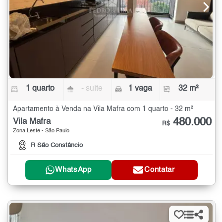
1 quarto
- suíte
1 vaga
32 m²
Apartamento à Venda na Vila Mafra com 1 quarto - 32 m²
480.000
Vila Mafra
R$
Zona Leste - São Paulo
R São Constâncio
WhatsApp
Contatar