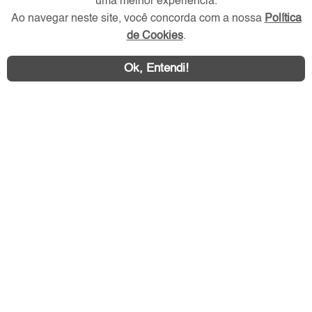
uma melhor experiência.
Ao navegar neste site, você concorda com a nossa
Política
de Cookies
.
Ok, Entendi!
Área exclusiva aos anunciantes,
acesse sua conta:
ZL Imóvel © 2026 - Todos os direitos reservados