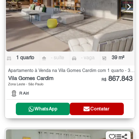
1 quarto
- suíte
- vaga
39 m²
Apartamento à Venda na Vila Gomes Cardim com 1 quarto - 39 m²
867.843
Vila Gomes Cardim
R$
Zona Leste - São Paulo
R Airi
WhatsApp
Contatar