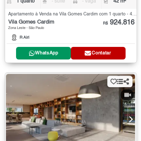
1 quarto
- suíte
- vaga
42 m²
Apartamento à Venda na Vila Gomes Cardim com 1 quarto - 42 m²
924.816
Vila Gomes Cardim
R$
Zona Leste - São Paulo
R Airi
WhatsApp
Contatar