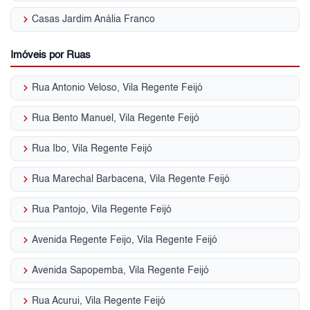
keyboard_arrow_right
Casas Jardim Anália Franco
Imóveis por Ruas
keyboard_arrow_right
Rua Antonio Veloso, Vila Regente Feijó
keyboard_arrow_right
Rua Bento Manuel, Vila Regente Feijó
keyboard_arrow_right
Rua Ibo, Vila Regente Feijó
keyboard_arrow_right
Rua Marechal Barbacena, Vila Regente Feijó
keyboard_arrow_right
Rua Pantojo, Vila Regente Feijó
keyboard_arrow_right
Avenida Regente Feijo, Vila Regente Feijó
keyboard_arrow_right
Avenida Sapopemba, Vila Regente Feijó
keyboard_arrow_right
Rua Acurui, Vila Regente Feijó