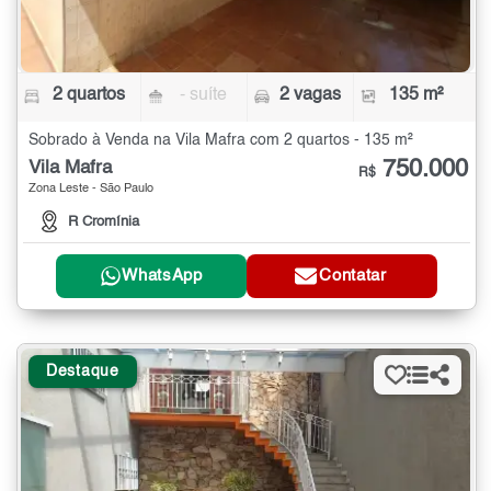
2 quartos
- suíte
2 vagas
135 m²
Sobrado à Venda na Vila Mafra com 2 quartos - 135 m²
750.000
Vila Mafra
R$
Zona Leste - São Paulo
R Cromínia
WhatsApp
Contatar
Destaque