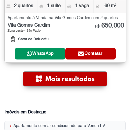
2 quartos
1 suíte
1 vaga
60 m²
Apartamento à Venda na Vila Gomes Cardim com 2 quartos - 60 m²
650.000
Vila Gomes Cardim
R$
Zona Leste - São Paulo
Serra de Botucatu
WhatsApp
Contatar
Imóveis em Destaque
keyboard_arrow_right
Apartamento com ar condicionado para Venda | Vila Regente Feijó