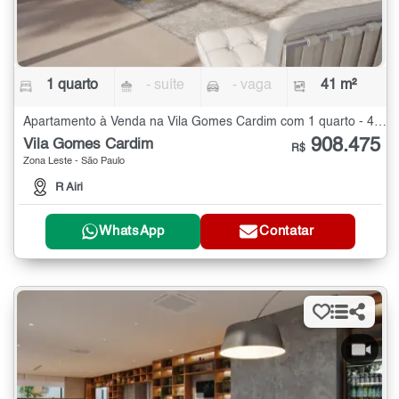
1 quarto
- suíte
- vaga
41 m²
Apartamento à Venda na Vila Gomes Cardim com 1 quarto - 41 m²
908.475
Vila Gomes Cardim
R$
Zona Leste - São Paulo
R Airi
WhatsApp
Contatar