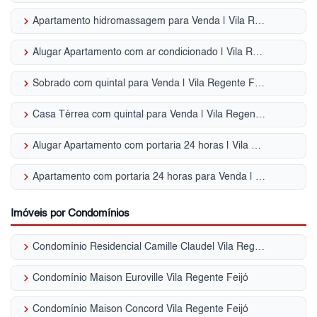
keyboard_arrow_right
Apartamento hidromassagem para Venda | Vila Regente Feijó
keyboard_arrow_right
Alugar Apartamento com ar condicionado | Vila Regente Feijó
keyboard_arrow_right
Sobrado com quintal para Venda | Vila Regente Feijó
keyboard_arrow_right
Casa Térrea com quintal para Venda | Vila Regente Feijó
keyboard_arrow_right
Alugar Apartamento com portaria 24 horas | Vila Regente Feijó
keyboard_arrow_right
Apartamento com portaria 24 horas para Venda | Vila Regente Feijó
Imóveis por Condomínios
keyboard_arrow_right
Condomínio Residencial Camille Claudel Vila Regente Feijó
keyboard_arrow_right
Condomínio Maison Euroville Vila Regente Feijó
keyboard_arrow_right
Condomínio Maison Concord Vila Regente Feijó