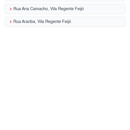
keyboard_arrow_right
Rua Ana Camacho, Vila Regente Feijó
keyboard_arrow_right
Rua Arariba, Vila Regente Feijó