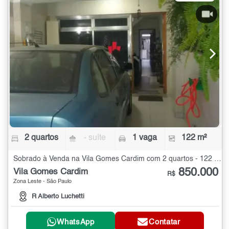
2 quartos
- suíte
1 vaga
122 m²
Sobrado à Venda na Vila Gomes Cardim com 2 quartos - 122 m²
850.000
Vila Gomes Cardim
R$
Zona Leste - São Paulo
R Alberto Luchetti
WhatsApp
Contatar