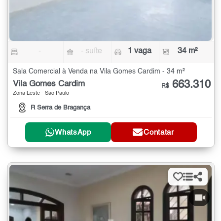
-
- suíte
1 vaga
34 m²
Sala Comercial à Venda na Vila Gomes Cardim - 34 m²
663.310
Vila Gomes Cardim
R$
Zona Leste - São Paulo
R Serra de Bragança
WhatsApp
Contatar