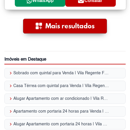
WhatsApp
Contatar
Imóveis em Destaque
keyboard_arrow_right
Sobrado com quintal para Venda | Vila Regente Feijó
keyboard_arrow_right
Casa Térrea com quintal para Venda | Vila Regente Feijó
keyboard_arrow_right
Alugar Apartamento com ar condicionado | Vila Regente Feijó
keyboard_arrow_right
Apartamento com portaria 24 horas para Venda | Vila Regente Feijó
keyboard_arrow_right
Alugar Apartamento com portaria 24 horas | Vila Regente Feijó