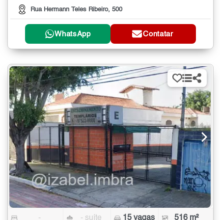
Rua Hermann Teles Ribeiro, 500
WhatsApp
Contatar
-
- suíte
15 vagas
516 m²