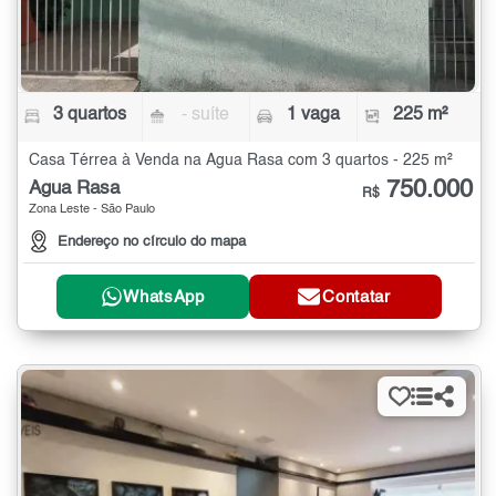
3 quartos
- suíte
1 vaga
225 m²
Casa Térrea à Venda na Água Rasa com 3 quartos - 225 m²
750.000
Água Rasa
R$
Zona Leste - São Paulo
Endereço no círculo do mapa
WhatsApp
Contatar