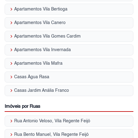
keyboard_arrow_right
Apartamentos Vila Bertioga
keyboard_arrow_right
Apartamentos Vila Canero
keyboard_arrow_right
Apartamentos Vila Gomes Cardim
keyboard_arrow_right
Apartamentos Vila Invernada
keyboard_arrow_right
Apartamentos Vila Mafra
keyboard_arrow_right
Casas Água Rasa
keyboard_arrow_right
Casas Jardim Anália Franco
Imóveis por Ruas
keyboard_arrow_right
Rua Antonio Veloso, Vila Regente Feijó
keyboard_arrow_right
Rua Bento Manuel, Vila Regente Feijó