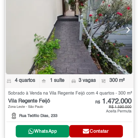
4 quartos
1 suíte
3 vagas
300 m²
Sobrado à Venda na Vila Regente Feijó com 4 quartos - 300 m²
1.472.000
Vila Regente Feijó
R$
Zona Leste - São Paulo
R$ 1.590.000
Aceita Permuta
Rua Teófilo Dias, 233
WhatsApp
Contatar