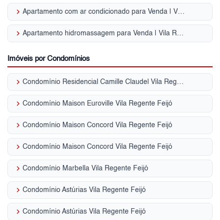
keyboard_arrow_right
Apartamento com ar condicionado para Venda | Vila Regente Feijó
keyboard_arrow_right
Apartamento hidromassagem para Venda | Vila Regente Feijó
Imóveis por Condomínios
keyboard_arrow_right
Condomínio Residencial Camille Claudel Vila Regente Feijó
keyboard_arrow_right
Condomínio Maison Euroville Vila Regente Feijó
keyboard_arrow_right
Condomínio Maison Concord Vila Regente Feijó
keyboard_arrow_right
Condomínio Maison Concord Vila Regente Feijó
keyboard_arrow_right
Condomínio Marbella Vila Regente Feijó
keyboard_arrow_right
Condomínio Astúrias Vila Regente Feijó
keyboard_arrow_right
Condomínio Astúrias Vila Regente Feijó