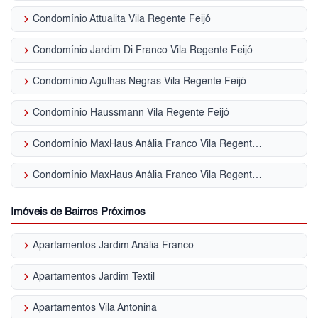
keyboard_arrow_right
Condomínio Attualita Vila Regente Feijó
keyboard_arrow_right
Condomínio Jardim Di Franco Vila Regente Feijó
keyboard_arrow_right
Condomínio Agulhas Negras Vila Regente Feijó
keyboard_arrow_right
Condomínio Haussmann Vila Regente Feijó
keyboard_arrow_right
Condomínio MaxHaus Anália Franco Vila Regente Feijó
keyboard_arrow_right
Condomínio MaxHaus Anália Franco Vila Regente Feijó
Imóveis de Bairros Próximos
keyboard_arrow_right
Apartamentos Jardim Anália Franco
keyboard_arrow_right
Apartamentos Jardim Textil
keyboard_arrow_right
Apartamentos Vila Antonina