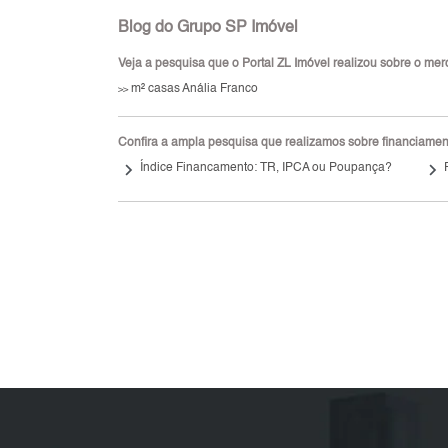
Blog do Grupo SP Imóvel
Veja a pesquisa que o Portal ZL Imóvel realizou sobre o merca
m² casas Anália Franco
>>
Confira a ampla pesquisa que realizamos sobre financiamento
keyboard_arrow_right
keyboard_arrow_right
Índice Financamento: TR, IPCA ou Poupança?