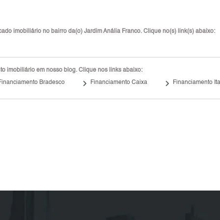
do imobiliário no bairro da(o) Jardim Anália Franco. Clique no(s) link(s) abaixo:
 imobiliário em nosso blog. Clique nos links abaixo:
keyboard_arrow_right
keyboard_arrow_right
Financiamento Bradesco
Financiamento Caixa
Financiamento It