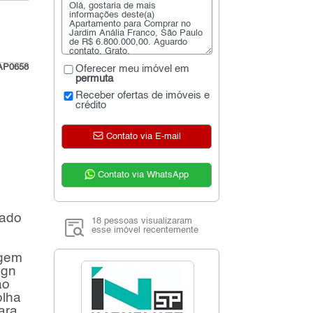
AP0658
Oferecer meu imóvel em
permuta
Receber ofertas de imóveis e
crédito
Contato via E-mail
Contato via WhatsApp
rado
18 pessoas visualizaram
esse imóvel recentemente
agem
ign
ao
olha
ara