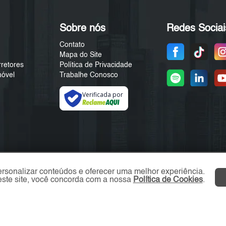
Sobre nós
Redes Sociai
Contato
Mapa do Site
rretores
Política de Privacidade
móvel
Trabalhe Conosco
Verificada por
ersonalizar conteúdos e oferecer uma melhor experiência.
ste site, você concorda com a nossa
Política de Cookies
.