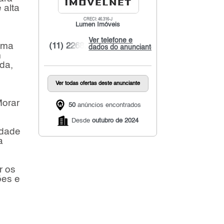
 alta
CRECI: 46.316-J
Lumen Imóveis
Ver telefone e
uma
(11) 2268...
dados do anunciante
m
da,
Ver todas ofertas deste anunciante
Morar
50
anúncios encontrados
Desde
outubro de 2024
idade
a
r os
ões e