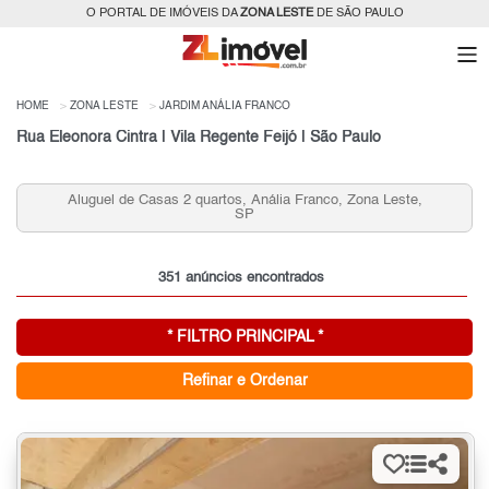
O PORTAL DE IMÓVEIS DA
ZONA LESTE
DE SÃO PAULO
HOME
ZONA LESTE
JARDIM ANÁLIA FRANCO
Rua Eleonora Cintra | Vila Regente Feijó | São Paulo
Aluguel de Casas 2 quartos, Anália Franco, Zona Leste,
SP
351 anúncios encontrados
* FILTRO PRINCIPAL *
Refinar e Ordenar