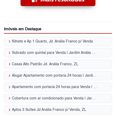
Imóveis em Destaque
keyboard_arrow_right
Kitnets e Ap 1 Quarto, Jd. Anália Franco p/ Venda
keyboard_arrow_right
Sobrado com quintal para Venda | Jardim Anália Franco
keyboard_arrow_right
Casas Alto Padrão Jd. Anália Franco, ZL
keyboard_arrow_right
Alugar Apartamento com portaria 24 horas | Jardim Anália Franco
keyboard_arrow_right
Apartamento com portaria 24 horas para Venda | Jardim Anália Franco
keyboard_arrow_right
Cobertura com ar condicionado para Venda | Jardim Anália Franco
keyboard_arrow_right
Aptos 3 Suítes Jd Anália Franco p/ Venda, ZL