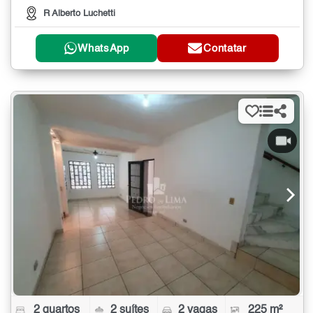
R Alberto Luchetti
WhatsApp
Contatar
2 quartos
2 suítes
2 vagas
225 m²