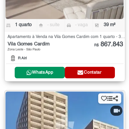
1 quarto
- suíte
- vaga
39 m²
Apartamento à Venda na Vila Gomes Cardim com 1 quarto - 39 m²
867.843
Vila Gomes Cardim
R$
Zona Leste - São Paulo
R Airi
WhatsApp
Contatar