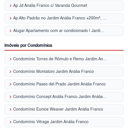
keyboard_arrow_right
Ap Jd Anália Franco c/ Varanda Gourmet
keyboard_arrow_right
Ap Alto Padrão no Jardim Anália Franco +200m², 4 Dts.
keyboard_arrow_right
Alugar Apartamento com ar condicionado | Jardim Anália Franco
Imóveis por Condomínios
keyboard_arrow_right
Condomínio Torres de Rômulo e Remo Jardim Anália Franco
keyboard_arrow_right
Condomínio Montalcini Jardim Anália Franco
keyboard_arrow_right
Condomínio Paseo del Prado Jardim Anália Franco
keyboard_arrow_right
Condomínio Concept Anália Franco Jardim Anália Franco
keyboard_arrow_right
Condomínio Eunice Weaver Jardim Anália Franco
keyboard_arrow_right
Condomínio Vitrage Jardim Anália Franco