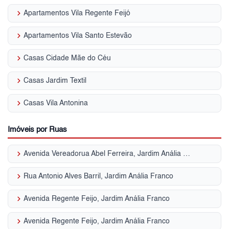
keyboard_arrow_right
Apartamentos Vila Regente Feijó
keyboard_arrow_right
Apartamentos Vila Santo Estevão
keyboard_arrow_right
Casas Cidade Mãe do Céu
keyboard_arrow_right
Casas Jardim Textil
keyboard_arrow_right
Casas Vila Antonina
Imóveis por Ruas
keyboard_arrow_right
Avenida Vereadorua Abel Ferreira, Jardim Anália Franco
keyboard_arrow_right
Rua Antonio Alves Barril, Jardim Anália Franco
keyboard_arrow_right
Avenida Regente Feijo, Jardim Anália Franco
keyboard_arrow_right
Avenida Regente Feijo, Jardim Anália Franco