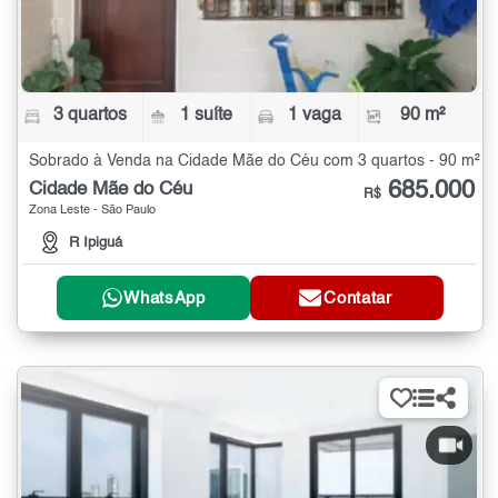
3 quartos
1 suíte
1 vaga
90 m²
Sobrado à Venda na Cidade Mãe do Céu com 3 quartos - 90 m²
685.000
Cidade Mãe do Céu
R$
Zona Leste - São Paulo
R Ipiguá
WhatsApp
Contatar