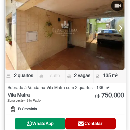
2 quartos
- suíte
2 vagas
135 m²
Sobrado à Venda na Vila Mafra com 2 quartos - 135 m²
750.000
Vila Mafra
R$
Zona Leste - São Paulo
R Cromínia
WhatsApp
Contatar