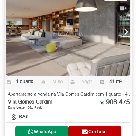
1 quarto
- suíte
- vaga
41 m²
Apartamento à Venda na Vila Gomes Cardim com 1 quarto - 41 m²
908.475
Vila Gomes Cardim
R$
Zona Leste - São Paulo
R Airi
WhatsApp
Contatar