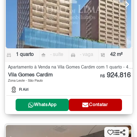
1 quarto
- suíte
- vaga
42 m²
Apartamento à Venda na Vila Gomes Cardim com 1 quarto - 42 m²
924.816
Vila Gomes Cardim
R$
Zona Leste - São Paulo
R Airi
WhatsApp
Contatar