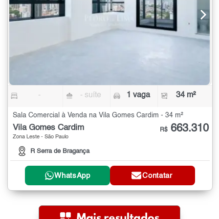
-
- suíte
1 vaga
34 m²
Sala Comercial à Venda na Vila Gomes Cardim - 34 m²
663.310
Vila Gomes Cardim
R$
Zona Leste - São Paulo
R Serra de Bragança
WhatsApp
Contatar