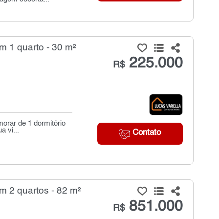
 1 quarto - 30 m²
225.000
R$
orar de 1 dormitório
 vi...
Contato
m 2 quartos - 82 m²
851.000
R$