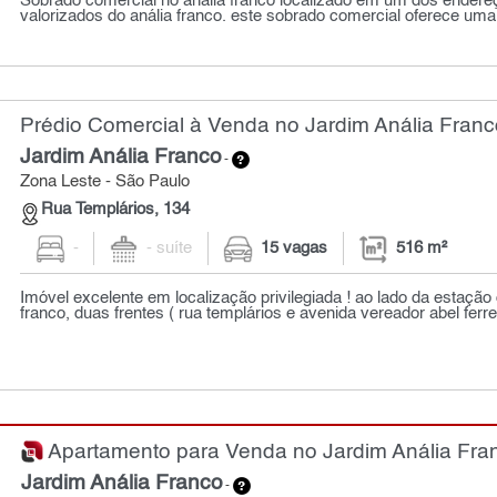
Sobrado comercial no anália franco localizado em um dos ender
valorizados do anália franco. este sobrado comercial oferece uma 
Prédio Comercial à Venda no Jardim Anália Franc
Jardim Anália Franco
-
Zona Leste - São Paulo
Rua Templários, 134
-
- suíte
15 vagas
516 m²
Imóvel excelente em localização privilegiada ! ao lado da estação
franco, duas frentes ( rua templários e avenida vereador abel ferrei
Apartamento para Venda no Jardim Anália Fran
Jardim Anália Franco
-