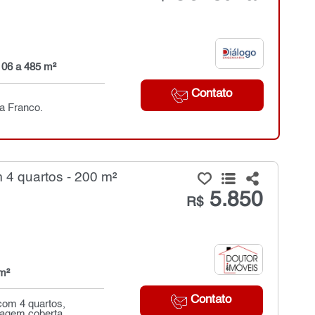
106 a 485 m²
Contato
ia Franco.
 4 quartos - 200 m²
5.850
R$
m²
Contato
 com 4 quartos,
agem coberta...