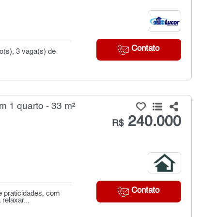
Contato
o(s), 3 vaga(s) de
 1 quarto - 33 m²
240.000
R$
Contato
e praticidades. com
relaxar...