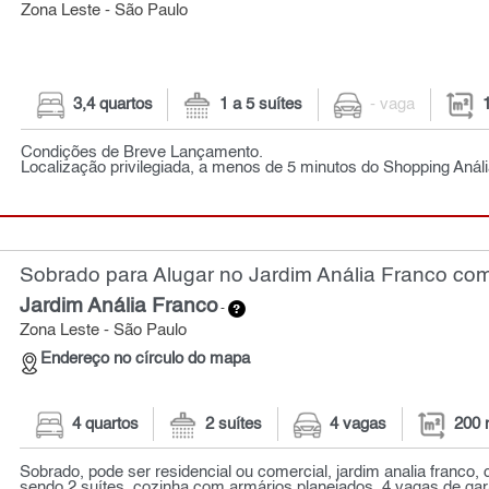
Zona Leste - São Paulo
3,4 quartos
1 a 5 suítes
- vaga
Condições de Breve Lançamento.
Localização privilegiada, a menos de 5 minutos do Shopping Anál
Sobrado para Alugar no Jardim Anália Franco com
Jardim Anália Franco
-
Zona Leste - São Paulo
Endereço no círculo do mapa
4 quartos
2 suítes
4 vagas
200 
Sobrado, pode ser residencial ou comercial, jardim analia franco,
sendo 2 suítes, cozinha com armários planejados, 4 vagas de gar