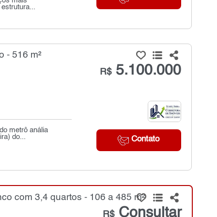
eços mais
estrutura...
o - 516 m²
5.100.000
R$
 do metrô anália
ra) do...
Contato
co com 3,4 quartos - 106 a 485 m²
Consultar
R$