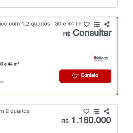
co com 1,2 quartos - 30 e 44 m²
Consultar
R$
30 e 44 m²
Contato
o.
m 2 quartos
1.160.000
R$