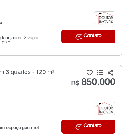
²
Contato
planejados, 2 vagas
pisc...
m 3 quartos - 120 m²
850.000
R$
Contato
 com espaço gourmet