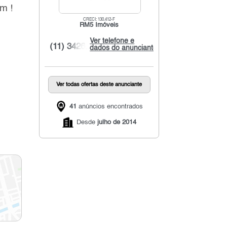
m !
CRECI: 130.412-F
RM5 Imóveis
Ver telefone e
(11) 3426...
dados do anunciante
Ver todas ofertas deste anunciante
41
anúncios encontrados
Desde
julho de 2014