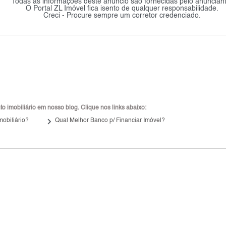
Todas as informações deste anúncio são fornecidas pelo anunciant
O Portal ZL Imóvel fica isento de qualquer responsabilidade.
Creci - Procure sempre um corretor credenciado.
 imobiliário em nosso blog. Clique nos links abaixo:
keyboard_arrow_right
mobiliário?
Qual Melhor Banco p/ Financiar Imóvel?