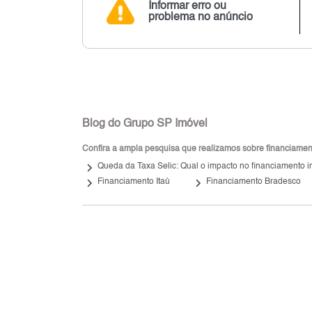
Informar erro ou
problema no anúncio
Blog do Grupo SP Imóvel
Confira a ampla pesquisa que realizamos sobre financiamento
keyboard_arrow_right
Queda da Taxa Selic: Qual o impacto no financiamento i
keyboard_arrow_right
keyboard_arrow_right
Financiamento Itaú
Financiamento Bradesco