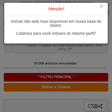
O PORTAL DE IMÓVEIS DA
ZONA LESTE
DE SÃO PAULO
×
Atenção!
Imóvel não está mais disponível em nossa base de
HOME
ZONA LESTE
dados.
PESQUISA: Imóveis na Zona Leste de SP
Listamos para você imóveis do mesmo perfil!
Casas 3 Quartos em São Mateus para Venda, Zona
Leste, SP
25.009 anúncios encontrados
* FILTRO PRINCIPAL *
Refinar e Ordenar