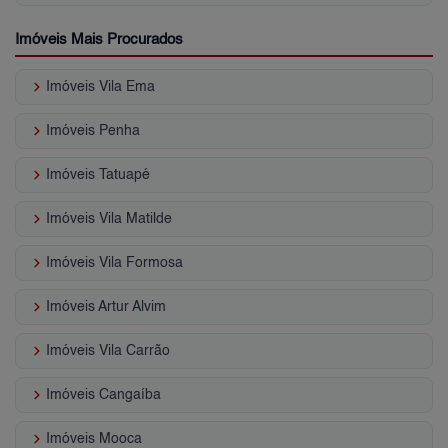
Imóveis Mais Procurados
keyboard_arrow_right
Imóveis Vila Ema
keyboard_arrow_right
Imóveis Penha
keyboard_arrow_right
Imóveis Tatuapé
keyboard_arrow_right
Imóveis Vila Matilde
keyboard_arrow_right
Imóveis Vila Formosa
keyboard_arrow_right
Imóveis Artur Alvim
keyboard_arrow_right
Imóveis Vila Carrão
keyboard_arrow_right
Imóveis Cangaíba
keyboard_arrow_right
Imóveis Mooca