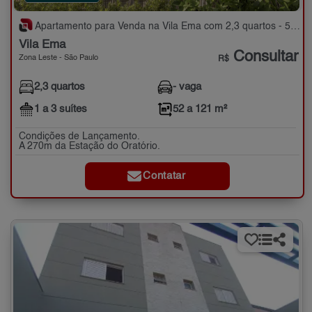
Apartamento para Venda na Vila Ema com 2,3 quartos - 52 a 121 m²
Vila Ema
Consultar
Zona Leste - São Paulo
R$
2,3 quartos
- vaga
1 a 3 suítes
52 a 121 m²
Condições de Lançamento.
A 270m da Estação do Oratório.
Contatar