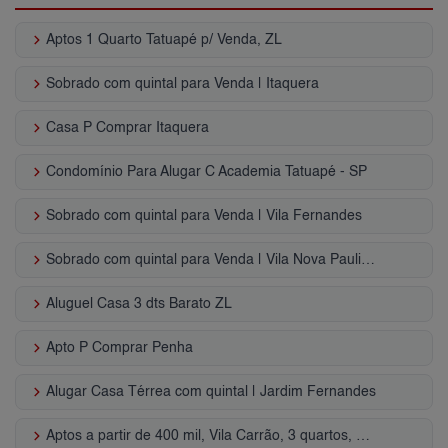
keyboard_arrow_right
Aptos 1 Quarto Tatuapé p/ Venda, ZL
keyboard_arrow_right
Sobrado com quintal para Venda | Itaquera
keyboard_arrow_right
Casa P Comprar Itaquera
keyboard_arrow_right
Condomínio Para Alugar C Academia Tatuapé - SP
keyboard_arrow_right
Sobrado com quintal para Venda | Vila Fernandes
keyboard_arrow_right
Sobrado com quintal para Venda | Vila Nova Pauliceia
keyboard_arrow_right
Aluguel Casa 3 dts Barato ZL
keyboard_arrow_right
Apto P Comprar Penha
keyboard_arrow_right
Alugar Casa Térrea com quintal | Jardim Fernandes
keyboard_arrow_right
Aptos a partir de 400 mil, Vila Carrão, 3 quartos, 2 vagas, Zona Leste, SP