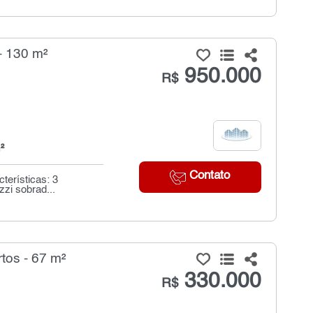
- 130 m²
950.000
R$
²
Contato
terísticas: 3
zi sobrad...
tos - 67 m²
330.000
R$