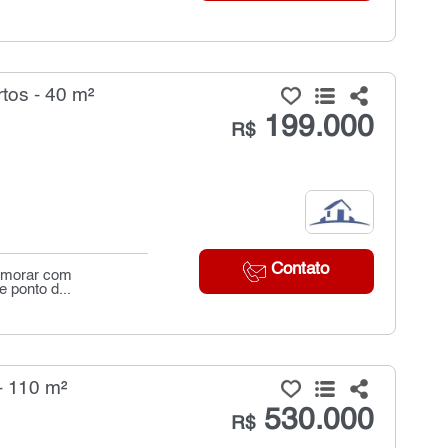
tos - 40 m²
199.000
R$
Contato
a morar com
 ponto d...
- 110 m²
530.000
R$