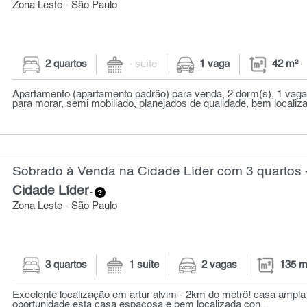
Zona Leste - São Paulo
2 quartos
- suíte
1 vaga
42 m²
Apartamento (apartamento padrão) para venda, 2 dorm(s), 1 vaga(
para morar, semi mobiliado, planejados de qualidade, bem localiza
Sobrado à Venda na Cidade Líder com 3 quartos 
Cidade Líder
-
Zona Leste - São Paulo
3 quartos
1 suíte
2 vagas
135 m
Excelente localização em artur alvim - 2km do metrô! casa ampla
oportunidade esta casa espaçosa e bem localizada con...