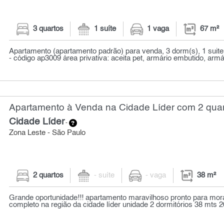
3 quartos
1 suíte
1 vaga
67 m²
Apartamento (apartamento padrão) para venda, 3 dorm(s), 1 suite(
- código ap3009 área privativa: aceita pet, armário embutido, armár
Apartamento à Venda na Cidade Líder com 2 quar
Cidade Líder
-
Zona Leste - São Paulo
2 quartos
- suíte
- vaga
38 m²
Grande oportunidade!!! apartamento maravilhoso pronto para m
completo na região da cidade líder unidade 2 dormitórios 38 mts 2