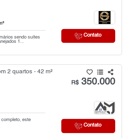
m²
Contato
rmários sendo suítes
nejados 1...
m 2 quartos - 42 m²
350.000
R$
 completo, este
Contato