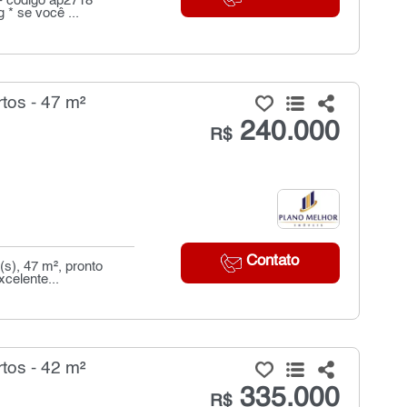
- código ap2718
 * se você ...
tos - 47 m²
240.000
R$
Contato
s), 47 m², pronto
celente...
tos - 42 m²
335.000
R$