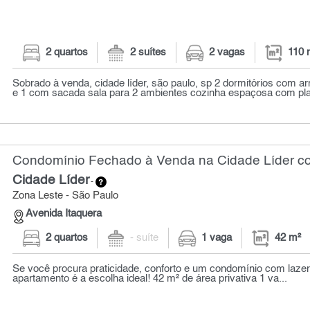
2 quartos
2 suítes
2 vagas
110 
Sobrado à venda, cidade líder, são paulo, sp 2 dormitórios com a
e 1 com sacada sala para 2 ambientes cozinha espaçosa com pla
Condomínio Fechado à Venda na Cidade Líder co
Cidade Líder
-
Zona Leste - São Paulo
Avenida Itaquera
2 quartos
- suíte
1 vaga
42 m²
Se você procura praticidade, conforto e um condomínio com lazer
apartamento é a escolha ideal! 42 m² de área privativa 1 va...