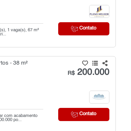
Contato
s), 1 vaga(s), 67 m²
i...
tos - 38 m²
200.000
R$
Contato
orar com acabamento
00.000 po...