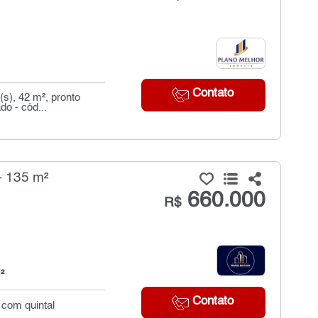
Contato
s), 42 m², pronto
do - cód...
- 135 m²
660.000
R$
²
Contato
 com quintal