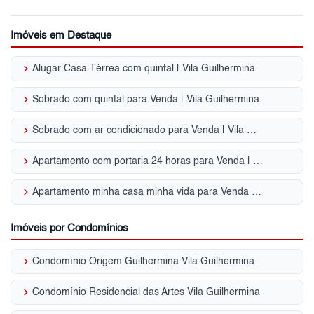
Imóveis em Destaque
keyboard_arrow_right
Alugar Casa Térrea com quintal | Vila Guilhermina
keyboard_arrow_right
Sobrado com quintal para Venda | Vila Guilhermina
keyboard_arrow_right
Sobrado com ar condicionado para Venda | Vila Guilhermina
keyboard_arrow_right
Apartamento com portaria 24 horas para Venda | Vila Guilhermina
keyboard_arrow_right
Apartamento minha casa minha vida para Venda | Vila Guilhermina
Imóveis por Condomínios
keyboard_arrow_right
Condomínio Origem Guilhermina Vila Guilhermina
keyboard_arrow_right
Condomínio Residencial das Artes Vila Guilhermina