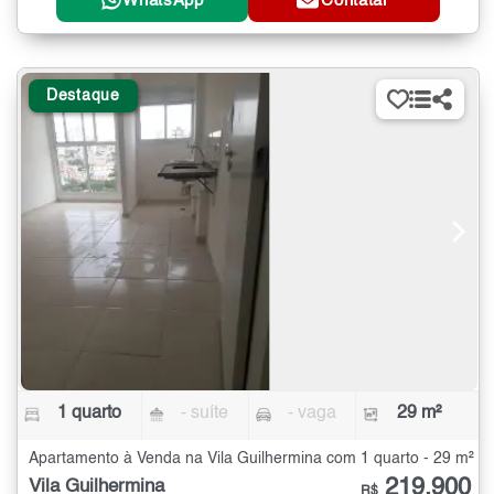
WhatsApp
Contatar
Destaque
1 quarto
- suíte
- vaga
29 m²
Apartamento à Venda na Vila Guilhermina com 1 quarto - 29 m²
219.900
Vila Guilhermina
R$