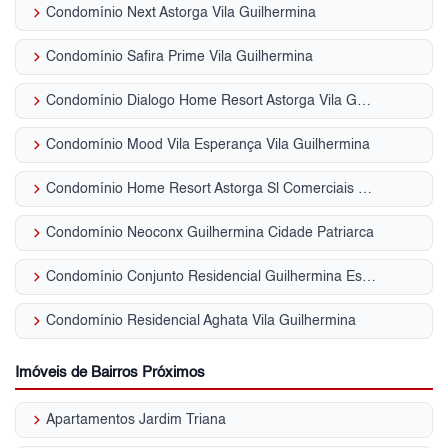
keyboard_arrow_right
Condomínio Next Astorga Vila Guilhermina
keyboard_arrow_right
Condomínio Safira Prime Vila Guilhermina
keyboard_arrow_right
Condomínio Dialogo Home Resort Astorga Vila Guilhermina
keyboard_arrow_right
Condomínio Mood Vila Esperança Vila Guilhermina
keyboard_arrow_right
Condomínio Home Resort Astorga Sl Comerciais Vila Guilhermina
keyboard_arrow_right
Condomínio Neoconx Guilhermina Cidade Patriarca
keyboard_arrow_right
Condomínio Conjunto Residencial Guilhermina Esperança Vila Guilhermina
keyboard_arrow_right
Condomínio Residencial Aghata Vila Guilhermina
Imóveis de Bairros Próximos
keyboard_arrow_right
Apartamentos Jardim Triana