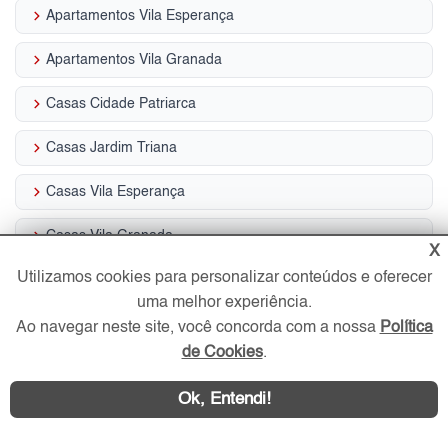
keyboard_arrow_right
Apartamentos Vila Esperança
keyboard_arrow_right
Apartamentos Vila Granada
keyboard_arrow_right
Casas Cidade Patriarca
keyboard_arrow_right
Casas Jardim Triana
keyboard_arrow_right
Casas Vila Esperança
keyboard_arrow_right
Casas Vila Granada
X
keyboard_arrow_right
Utilizamos cookies para personalizar conteúdos e oferecer
Coberturas Vila Esperança
uma melhor experiência.
keyboard_arrow_right
Condomínios Fechados Cidade Patriarca
Ao navegar neste site, você concorda com a nossa
Política
de Cookies
.
keyboard_arrow_right
Condomínios Fechados Vila Esperança
Ok, Entendi!
Imóveis por Ruas