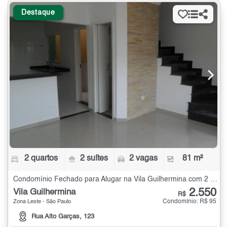
Destaque
2 quartos
2 suítes
2 vagas
81 m²
Condomínio Fechado para Alugar na Vila Guilhermina com 2 quartos - 81 m²
2.550
Vila Guilhermina
R$
Condomínio: R$ 95
Zona Leste - São Paulo
Rua Alto Garças, 123