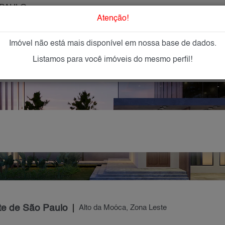
PAULO
O que Procur
Atenção!
Imóvel não está mais disponível em nossa base de dados.
GAR
IMÓVEIS NOVOS
IMOBILIÁRIAS
OFEREÇA
Listamos para você imóveis do mesmo perfil!
te de São Paulo
Alto da Moóca, Zona Leste