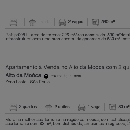
-
- suíte
2 vagas
530 m²
Ref: pr0081 - área do terreno: 225 m²área construída: 530 m²deta
infraestrutura: com uma área construída generosa de 530 m², este
Apartamento à Venda no Alto da Moóca com 2 qua
Alto da Moóca
-
Próximo Água Rasa
Zona Leste - São Paulo
2 quartos
2 suítes
1 vaga
83 m²
More no melhor apartamento na região da mooca, com sofisticaçã
apartamento com 83 m², bem distribuída, ambientes integrados, 2 