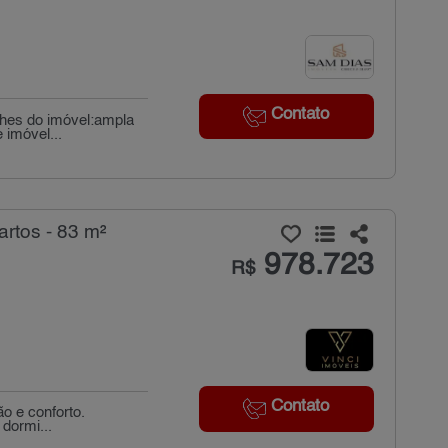
Contato
lhes do imóvel:ampla
 imóvel...
rtos - 83 m²
978.723
R$
Contato
o e conforto.
dormi...