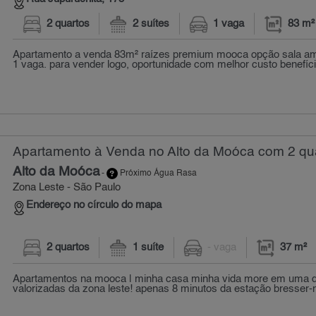
2 quartos
2 suítes
1 vaga
83 m²
Apartamento a venda 83m² raízes premium mooca opção sala am
1 vaga. para vender logo, oportunidade com melhor custo benefíc
Apartamento à Venda no Alto da Moóca com 2 qua
Alto da Moóca
-
Próximo Água Rasa
Zona Leste - São Paulo
Endereço no círculo do mapa
2 quartos
1 suíte
- vaga
37 m²
Apartamentos na mooca | minha casa minha vida more em uma d
valorizadas da zona leste! apenas 8 minutos da estação bresser-