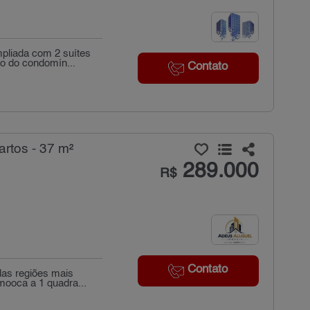
pliada com 2 suítes
io do condomín...
Contato
rtos - 37 m²
289.000
R$
Contato
as regiões mais
mooca a 1 quadra...