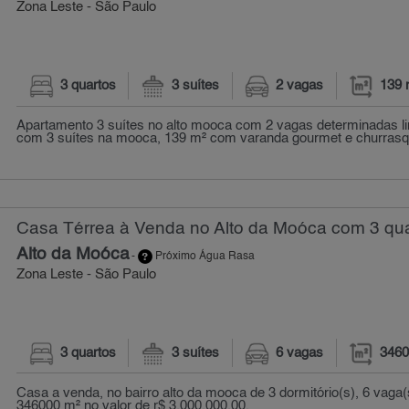
Zona Leste - São Paulo
3 quartos
3 suítes
2 vagas
139 
Apartamento 3 suítes no alto mooca com 2 vagas determinadas l
com 3 suítes na mooca, 139 m² com varanda gourmet e churrasque
Casa Térrea à Venda no Alto da Moóca com 3 qua
Alto da Moóca
-
Próximo Água Rasa
Zona Leste - São Paulo
3 quartos
3 suítes
6 vagas
3460
Casa a venda, no bairro alto da mooca de 3 dormitório(s), 6 vag
346000 m² no valor de r$ 3.000.000,00.