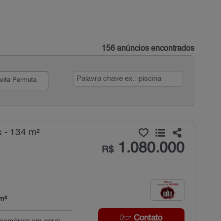
156 anúncios encontrados
eita Permuta
 - 134 m²
1.080.000
R$
m²
Contato