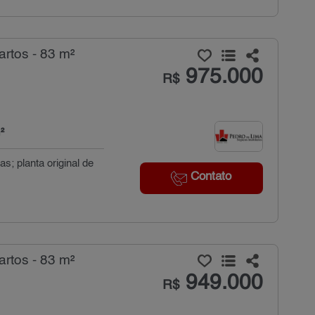
rtos - 83 m²
975.000
R$
²
s; planta original de
Contato
rtos - 83 m²
949.000
R$