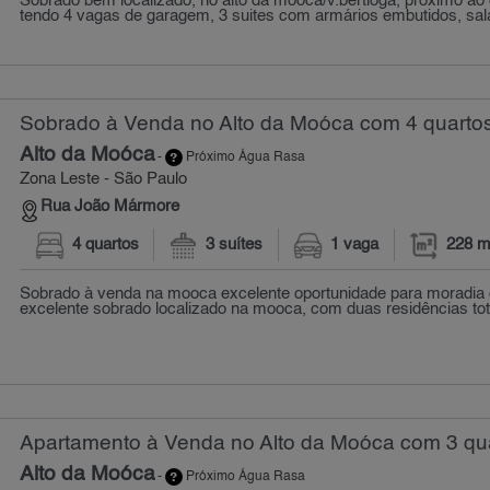
Sobrado bem localizado, no alto da mooca/v.bertioga, próximo ao
tendo 4 vagas de garagem, 3 suites com armários embutidos, sala 
Sobrado à Venda no Alto da Moóca com 4 quartos
Alto da Moóca
-
Próximo Água Rasa
Zona Leste - São Paulo
Rua João Mármore
4 quartos
3 suítes
1 vaga
228 m
Sobrado à venda na mooca excelente oportunidade para moradia 
excelente sobrado localizado na mooca, com duas residências tot
Apartamento à Venda no Alto da Moóca com 3 qua
Alto da Moóca
-
Próximo Água Rasa