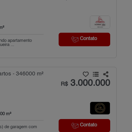
m²
Contato
indo apartamento
ira ...
rtos - 346000 m²
3.000.000
R$
00 m²
Contato
a(s) de garagem com