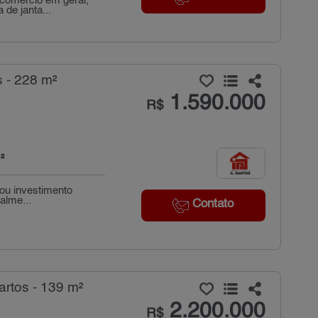
 comércio em geral,
de janta...
 - 228 m²
1.590.000
R$
²
ou investimento
alme...
Contato
rtos - 139 m²
2.200.000
R$