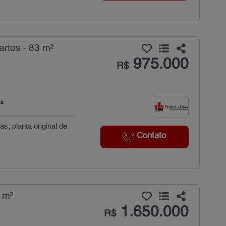
rtos - 83 m²
975.000
R$
²
s; planta original de
Contato
 m²
1.650.000
R$