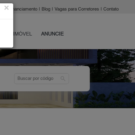
×
a?
|
Financiamento
|
Blog
|
Vagas para Corretores
|
Contato
 SEU IMÓVEL
ANUNCIE
search