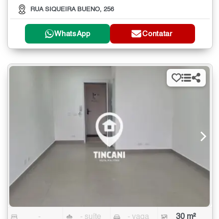
RUA SIQUEIRA BUENO, 256
WhatsApp
Contatar
-
- suíte
- vaga
30 m²