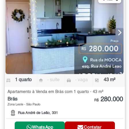
1 quarto
- suíte
- vaga
43 m²
Apartamento à Venda em Brás com 1 quarto - 43 m²
280.000
Brás
R$
Zona Leste - São Paulo
Rua André de Leão, 331
WhatsApp
Contatar