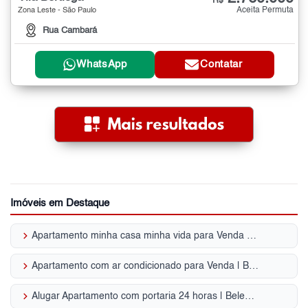
R$
Aceita Permuta
Zona Leste - São Paulo
Rua Cambará
WhatsApp
Contatar
Imóveis em Destaque
keyboard_arrow_right
Apartamento minha casa minha vida para Venda | Belenzinho
keyboard_arrow_right
Apartamento com ar condicionado para Venda | Belenzinho
keyboard_arrow_right
Alugar Apartamento com portaria 24 horas | Belenzinho