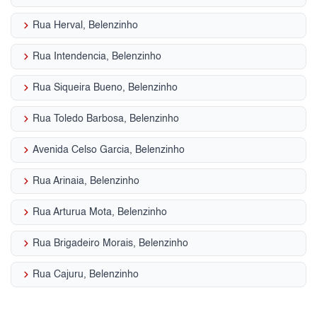
keyboard_arrow_right
Rua Herval, Belenzinho
keyboard_arrow_right
Rua Intendencia, Belenzinho
keyboard_arrow_right
Rua Siqueira Bueno, Belenzinho
keyboard_arrow_right
Rua Toledo Barbosa, Belenzinho
keyboard_arrow_right
Avenida Celso Garcia, Belenzinho
keyboard_arrow_right
Rua Arinaia, Belenzinho
keyboard_arrow_right
Rua Arturua Mota, Belenzinho
keyboard_arrow_right
Rua Brigadeiro Morais, Belenzinho
keyboard_arrow_right
Rua Cajuru, Belenzinho