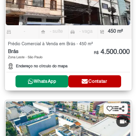
-
- suíte
- vaga
450 m²
Prédio Comercial à Venda em Brás - 450 m²
4.500.000
Brás
R$
Zona Leste - São Paulo
Endereço no círculo do mapa
WhatsApp
Contatar