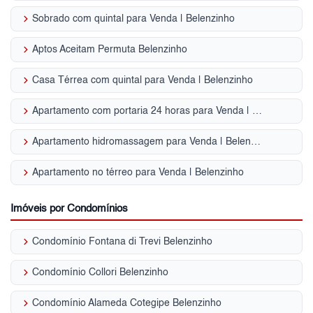
keyboard_arrow_right
Sobrado com quintal para Venda | Belenzinho
keyboard_arrow_right
Aptos Aceitam Permuta Belenzinho
keyboard_arrow_right
Casa Térrea com quintal para Venda | Belenzinho
keyboard_arrow_right
Apartamento com portaria 24 horas para Venda | Belenzinho
keyboard_arrow_right
Apartamento hidromassagem para Venda | Belenzinho
keyboard_arrow_right
Apartamento no térreo para Venda | Belenzinho
Imóveis por Condomínios
keyboard_arrow_right
Condomínio Fontana di Trevi Belenzinho
keyboard_arrow_right
Condomínio Collori Belenzinho
keyboard_arrow_right
Condomínio Alameda Cotegipe Belenzinho