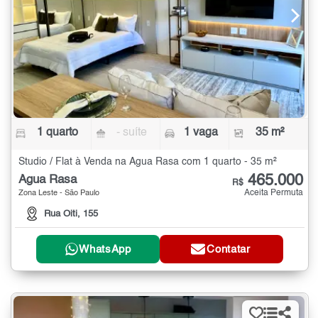
1 quarto
- suíte
1 vaga
35 m²
Studio / Flat à Venda na Água Rasa com 1 quarto - 35 m²
465.000
Água Rasa
R$
Aceita Permuta
Zona Leste - São Paulo
Rua Oiti, 155
WhatsApp
Contatar