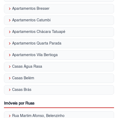
keyboard_arrow_right
Apartamentos Bresser
keyboard_arrow_right
Apartamentos Catumbi
keyboard_arrow_right
Apartamentos Chácara Tatuapé
keyboard_arrow_right
Apartamentos Quarta Parada
keyboard_arrow_right
Apartamentos Vila Bertioga
keyboard_arrow_right
Casas Água Rasa
keyboard_arrow_right
Casas Belém
keyboard_arrow_right
Casas Brás
Imóveis por Ruas
keyboard_arrow_right
Rua Martim Afonso, Belenzinho