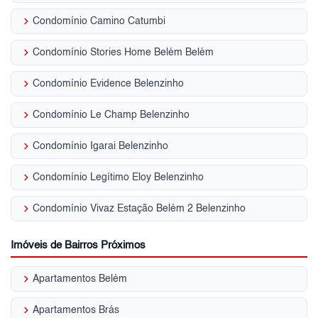
keyboard_arrow_right
Condomínio Camino Catumbi
keyboard_arrow_right
Condomínio Stories Home Belém Belém
keyboard_arrow_right
Condomínio Evidence Belenzinho
keyboard_arrow_right
Condomínio Le Champ Belenzinho
keyboard_arrow_right
Condomínio Igarai Belenzinho
keyboard_arrow_right
Condomínio Legítimo Eloy Belenzinho
keyboard_arrow_right
Condomínio Vivaz Estação Belém 2 Belenzinho
Imóveis de Bairros Próximos
keyboard_arrow_right
Apartamentos Belém
keyboard_arrow_right
Apartamentos Brás