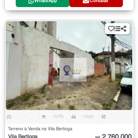
WhatsApp
Contatar
-
- suíte
- vaga
-
Terreno à Venda na Vila Bertioga
2.760.000
Vila Bertioga