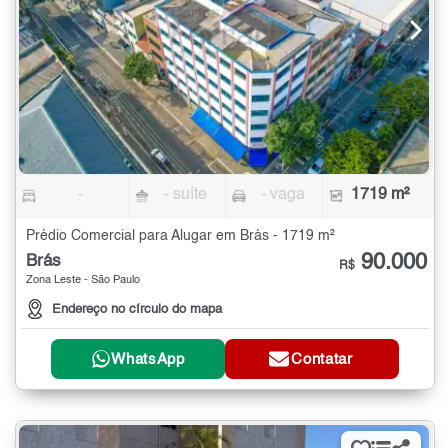
-
- suíte
- vaga
1719 m²
Prédio Comercial para Alugar em Brás - 1719 m²
90.000
Brás
R$
Zona Leste - São Paulo
Endereço no círculo do mapa
WhatsApp
Contatar