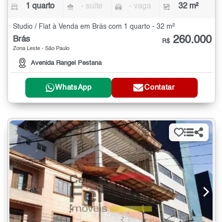
1 quarto
- suíte
- vaga
32 m²
Studio / Flat à Venda em Brás com 1 quarto - 32 m²
260.000
Brás
R$
Zona Leste - São Paulo
Avenida Rangel Pestana
WhatsApp
Contatar