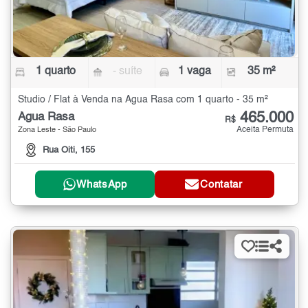
1 quarto
- suíte
1 vaga
35 m²
Studio / Flat à Venda na Água Rasa com 1 quarto - 35 m²
465.000
Água Rasa
R$
Aceita Permuta
Zona Leste - São Paulo
Rua Oiti, 155
WhatsApp
Contatar