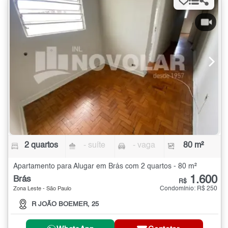
2 quartos
- suíte
- vaga
80 m²
Apartamento para Alugar em Brás com 2 quartos - 80 m²
1.600
Brás
R$
Condomínio: R$ 250
Zona Leste - São Paulo
R JOÃO BOEMER, 25