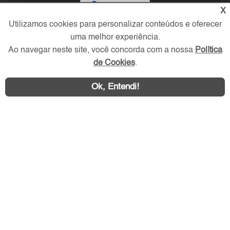
Verificada por
X
Utilizamos cookies para personalizar conteúdos e oferecer
uma melhor experiência.
Redes Sociais
Ao navegar neste site, você concorda com a nossa
Política
de Cookies
.
Ok, Entendi!
Área exclusiva aos anunciantes,
acesse sua conta: