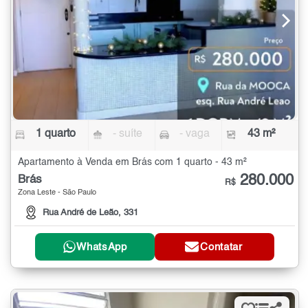
1 quarto
- suíte
- vaga
43 m²
Apartamento à Venda em Brás com 1 quarto - 43 m²
280.000
Brás
R$
Zona Leste - São Paulo
Rua André de Leão, 331
WhatsApp
Contatar