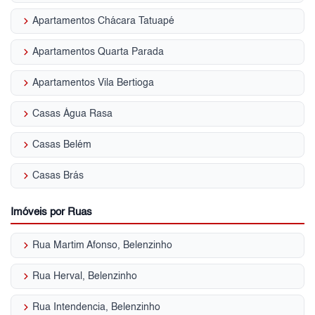
keyboard_arrow_right
Apartamentos Chácara Tatuapé
keyboard_arrow_right
Apartamentos Quarta Parada
keyboard_arrow_right
Apartamentos Vila Bertioga
keyboard_arrow_right
Casas Água Rasa
keyboard_arrow_right
Casas Belém
keyboard_arrow_right
Casas Brás
Imóveis por Ruas
keyboard_arrow_right
Rua Martim Afonso, Belenzinho
keyboard_arrow_right
Rua Herval, Belenzinho
keyboard_arrow_right
Rua Intendencia, Belenzinho