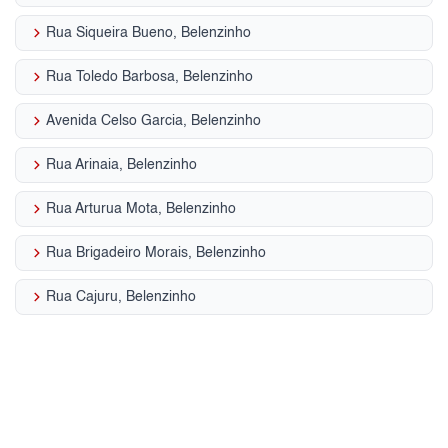
keyboard_arrow_right
Rua Siqueira Bueno, Belenzinho
keyboard_arrow_right
Rua Toledo Barbosa, Belenzinho
keyboard_arrow_right
Avenida Celso Garcia, Belenzinho
keyboard_arrow_right
Rua Arinaia, Belenzinho
keyboard_arrow_right
Rua Arturua Mota, Belenzinho
keyboard_arrow_right
Rua Brigadeiro Morais, Belenzinho
keyboard_arrow_right
Rua Cajuru, Belenzinho