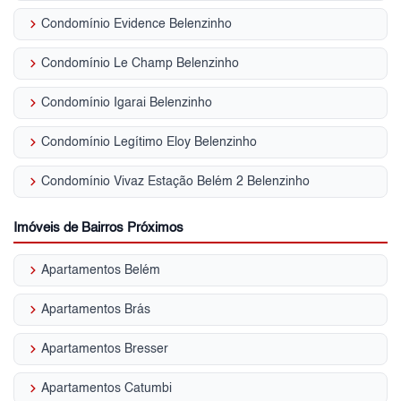
keyboard_arrow_right
Condomínio Evidence Belenzinho
keyboard_arrow_right
Condomínio Le Champ Belenzinho
keyboard_arrow_right
Condomínio Igarai Belenzinho
keyboard_arrow_right
Condomínio Legítimo Eloy Belenzinho
keyboard_arrow_right
Condomínio Vivaz Estação Belém 2 Belenzinho
Imóveis de Bairros Próximos
keyboard_arrow_right
Apartamentos Belém
keyboard_arrow_right
Apartamentos Brás
keyboard_arrow_right
Apartamentos Bresser
keyboard_arrow_right
Apartamentos Catumbi