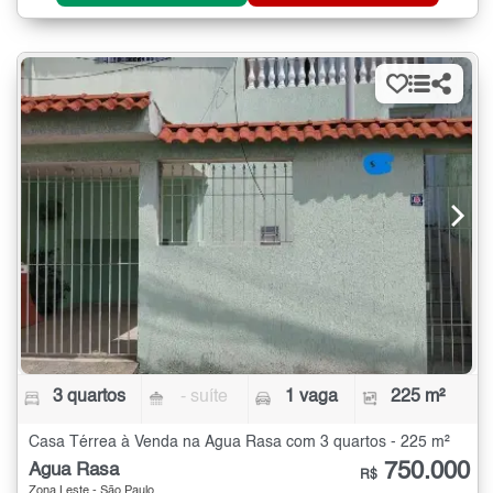
3 quartos
- suíte
1 vaga
225 m²
Casa Térrea à Venda na Água Rasa com 3 quartos - 225 m²
750.000
Água Rasa
R$
Zona Leste - São Paulo