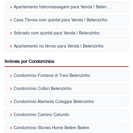
keyboard_arrow_right
Apartamento hidromassagem para Venda | Belenzinho
keyboard_arrow_right
Casa Térrea com quintal para Venda | Belenzinho
keyboard_arrow_right
Sobrado com quintal para Venda | Belenzinho
keyboard_arrow_right
Apartamento no térreo para Venda | Belenzinho
Imóveis por Condomínios
keyboard_arrow_right
Condomínio Fontana di Trevi Belenzinho
keyboard_arrow_right
Condomínio Collori Belenzinho
keyboard_arrow_right
Condomínio Alameda Cotegipe Belenzinho
keyboard_arrow_right
Condomínio Camino Catumbi
keyboard_arrow_right
Condomínio Stories Home Belém Belém