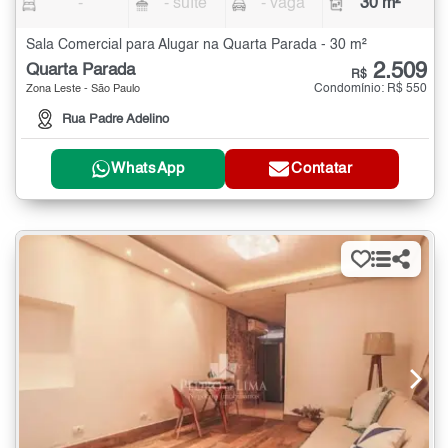
-
- suíte
- vaga
30 m²
Sala Comercial para Alugar na Quarta Parada - 30 m²
2.509
Quarta Parada
R$
Condomínio: R$ 550
Zona Leste - São Paulo
Rua Padre Adelino
WhatsApp
Contatar