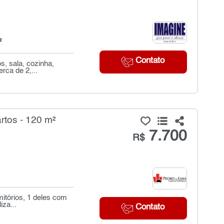
²
Contato
s, sala, cozinha,
rca de 2,...
rtos - 120 m²
7.700
R$
mitórios, 1 deles com
iza...
Contato