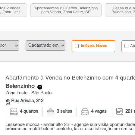
tos 2 vagas
Apartamentos 2 Quartos Belenzinho
Casas que A
, Zona Leste,
para Venda, Zona Leste, SP
Belenzinho, 
Imóveis Novos
Ac
Apartamento à Venda no Belenzinho com 4 quarto
Belenzinho
-
Zona Leste - São Paulo
Rua Arinaia, 312
4 quartos
3 suítes
4 vagas
221 
Lessence mooca - andar alto 25º - agende sua visita oportunidade 
próximo ao metrô belém! conforto, lazer e sofisticação em um só l