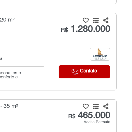
120 m²
1.280.000
R$
²
Contato
mooca, este
onforto e
- 35 m²
465.000
R$
Aceita Permuta