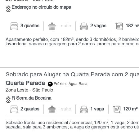
Endereço no círculo do mapa
3 quartos
- suíte
2 vagas
182 m
Apartamento perfeito, com 182m², sendo 3 dormitórios, 2 banheiro
lavanderia, sacada e garagem para 2 carros. pronto para morar, ce
Sobrado para Alugar na Quarta Parada com 2 qua
Quarta Parada
-
Próximo Água Rasa
Zona Leste - São Paulo
R Serra da Bocaina
2 quartos
- suíte
1 vaga
120 m²
Sobrado frontal uso residencial / comercial; 120 m², 1 vaga; 2 dor
sacada; sala para 3 ambientes; a vaga de garagem está sendo util