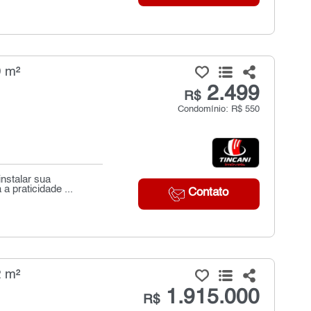
0 m²
2.499
R$
Condomínio: R$ 550
instalar sua
 praticidade ...
Contato
2 m²
1.915.000
R$