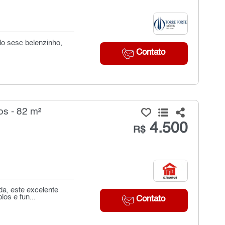
do sesc belenzinho,
Contato
os - 82 m²
4.500
R$
da, este excelente
os e fun...
Contato