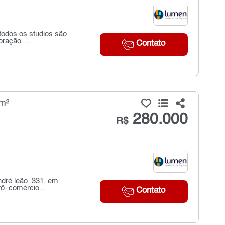
todos os studios são
ração. ...
Contato
m²
280.000
R$
ndré leão, 331, em
ô, comércio...
Contato