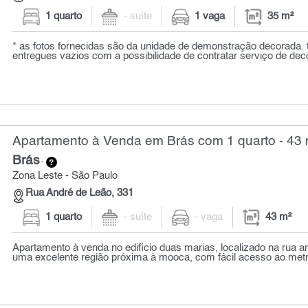
1 quarto
- suíte
1 vaga
35 m²
* as fotos fornecidas são da unidade de demonstração decorada. 
entregues vazios com a possibilidade de contratar serviço de deco
Apartamento à Venda em Brás com 1 quarto - 43 
Brás
-
Zona Leste - São Paulo
Rua André de Leão, 331
1 quarto
- suíte
- vaga
43 m²
Apartamento à venda no edifício duas marias, localizado na rua a
uma excelente região próxima à mooca, com fácil acesso ao metr