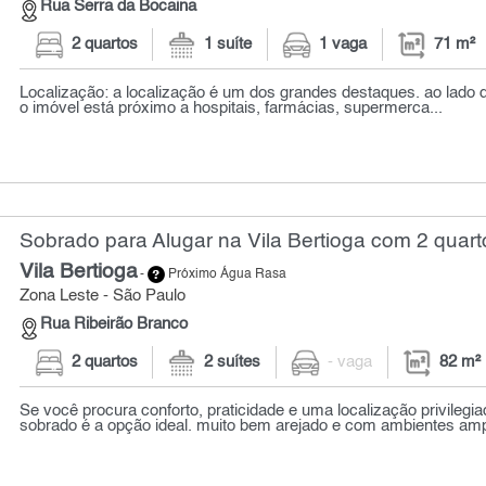
Rua Serra da Bocaina
2 quartos
1 suíte
1 vaga
71 m²
Localização: a localização é um dos grandes destaques. ao lado 
o imóvel está próximo a hospitais, farmácias, supermerca...
Sobrado para Alugar na Vila Bertioga com 2 quart
Vila Bertioga
-
Próximo Água Rasa
Zona Leste - São Paulo
Rua Ribeirão Branco
2 quartos
2 suítes
- vaga
82 m²
Se você procura conforto, praticidade e uma localização privilegia
sobrado é a opção ideal. muito bem arejado e com ambientes ampl