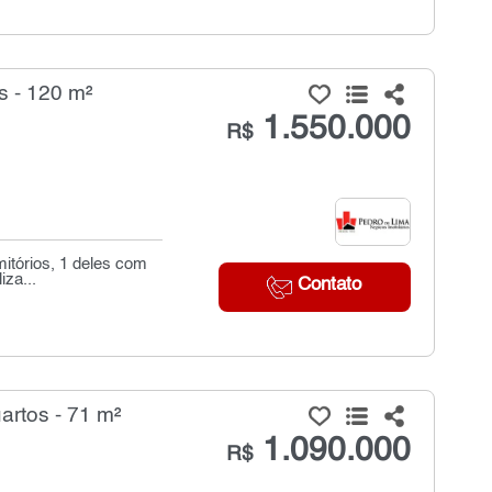
 - 120 m²
1.550.000
R$
mitórios, 1 deles com
iza...
Contato
rtos - 71 m²
1.090.000
R$