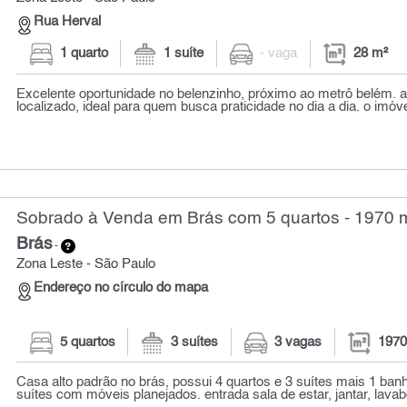
Rua Herval
1 quarto
1 suíte
- vaga
28 m²
Excelente oportunidade no belenzinho, próximo ao metrô belém.
localizado, ideal para quem busca praticidade no dia a dia. o imóve
Sobrado à Venda em Brás com 5 quartos - 1970 
Brás
-
Zona Leste - São Paulo
Endereço no círculo do mapa
5 quartos
3 suítes
3 vagas
1970
Casa alto padrão no brás, possui 4 quartos e 3 suítes mais 1 ban
suítes com móveis planejados. entrada sala de estar, jantar, lavabo