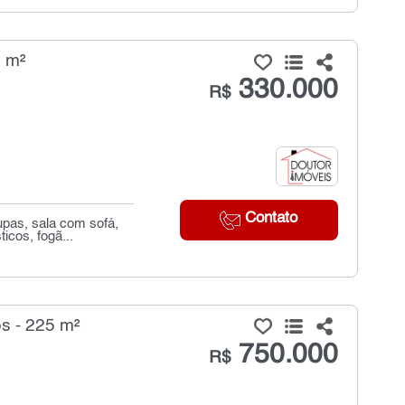
0 m²
330.000
R$
Contato
pas, sala com sofá,
icos, fogã...
s - 225 m²
750.000
R$