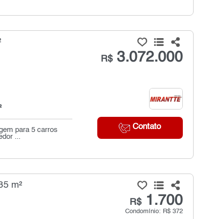
²
3.072.000
R$
²
Contato
agem para 5 carros
dor ...
35 m²
1.700
R$
Condomínio: R$ 372