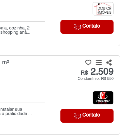
Contato
la, cozinha, 2
 shopping aná...
0 m²
2.509
R$
Condomínio: R$ 550
instalar sua
 praticidade ...
Contato