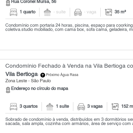
Rua Coronel Mursa, 56
1 quarto
- suíte
- vaga
35 m²
Condomínio com portaria 24 horas, piscina, espaço para coorking
coletiva.studio mobiliado, com cama box, sofa cama, geladeira, mi
Condomínio Fechado à Venda na Vila Bertioga co
Vila Bertioga
-
Próximo Água Rasa
Zona Leste - São Paulo
Endereço no círculo do mapa
3 quartos
1 suíte
3 vagas
152 m
Sobrado de condomínio à venda, distribuídos em 3 dormitórios s
sacada, sala ampla, cozinha com armários, área de serviço com a