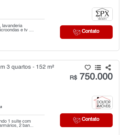
, lavanderia
croondas e tv ....
Contato
m 3 quartos - 152 m²
750.000
R$
²
Contato
endo 1 suíte com
rmários, 2 ban...