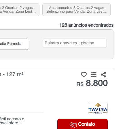
 2 Quartos 2 vagas
Apartamentos 3 Quartos 2 vagas
a Venda, Zona Leste,
Belenzinho para Venda, Zona Leste,
SP
SP
128 anúncios encontrados
eita Permuta
 - 127 m²
8.800
R$
ácil acesso e
vel ofere...
Contato