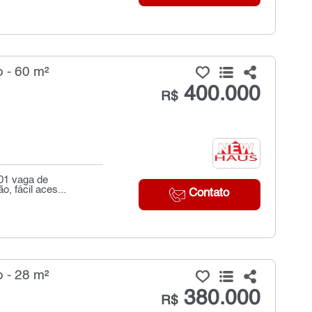
 - 60 m²
400.000
R$
 01 vaga de
, fácil aces...
Contato
 - 28 m²
380.000
R$