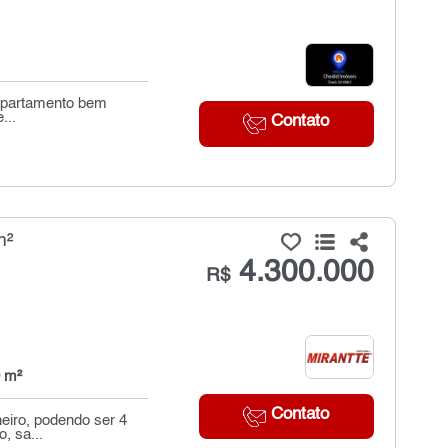
 apartamento bem
...
Contato
m²
4.300.000
R$
 m²
Contato
heiro, podendo ser 4
, sa...