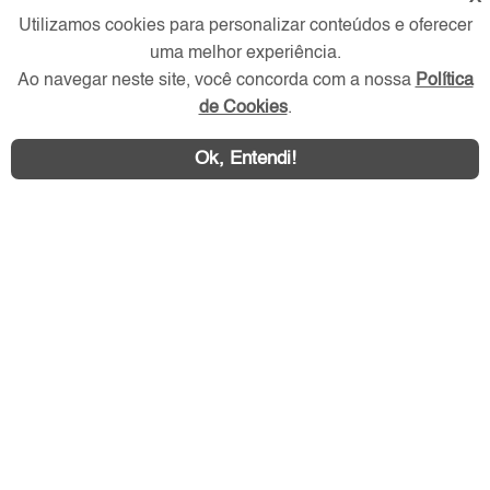
Utilizamos cookies para personalizar conteúdos e oferecer
Redes Sociais
uma melhor experiência.
Ao navegar neste site, você concorda com a nossa
Política
de Cookies
.
Ok, Entendi!
Área exclusiva aos anunciantes,
acesse sua conta: