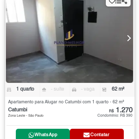
1 quarto
- suíte
- vaga
62 m²
Apartamento para Alugar no Catumbi com 1 quarto - 62 m²
1.270
Catumbi
R$
Condomínio: R$ 390
Zona Leste - São Paulo
WhatsApp
Contatar