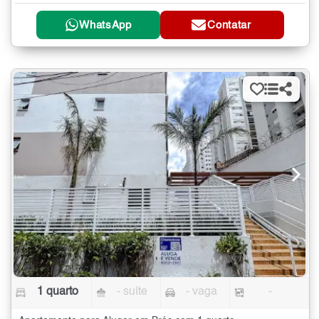
WhatsApp
Contatar
1 quarto
- suíte
- vaga
-