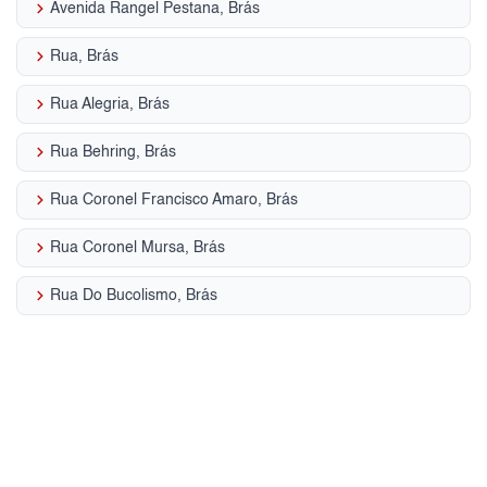
keyboard_arrow_right
Avenida Rangel Pestana, Brás
keyboard_arrow_right
Rua, Brás
keyboard_arrow_right
Rua Alegria, Brás
keyboard_arrow_right
Rua Behring, Brás
keyboard_arrow_right
Rua Coronel Francisco Amaro, Brás
keyboard_arrow_right
Rua Coronel Mursa, Brás
keyboard_arrow_right
Rua Do Bucolismo, Brás