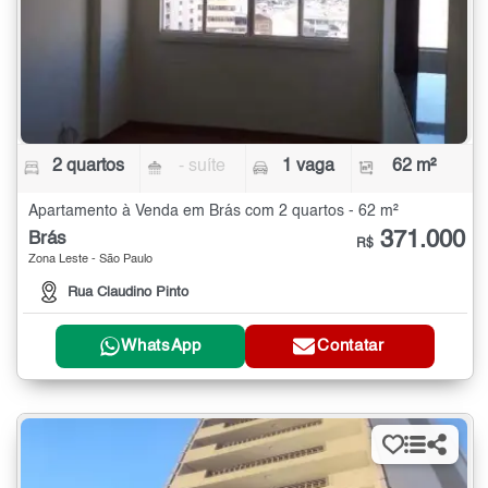
2 quartos
- suíte
1 vaga
62 m²
Apartamento à Venda em Brás com 2 quartos - 62 m²
371.000
Brás
R$
Zona Leste - São Paulo
Rua Claudino Pinto
WhatsApp
Contatar