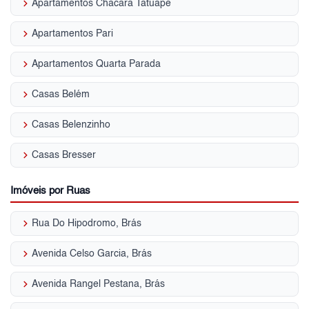
keyboard_arrow_right
Apartamentos Chácara Tatuapé
keyboard_arrow_right
Apartamentos Pari
keyboard_arrow_right
Apartamentos Quarta Parada
keyboard_arrow_right
Casas Belém
keyboard_arrow_right
Casas Belenzinho
keyboard_arrow_right
Casas Bresser
Imóveis por Ruas
keyboard_arrow_right
Rua Do Hipodromo, Brás
keyboard_arrow_right
Avenida Celso Garcia, Brás
keyboard_arrow_right
Avenida Rangel Pestana, Brás