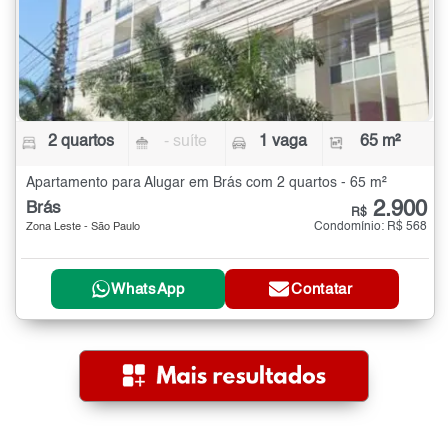
2 quartos
- suíte
1 vaga
65 m²
Apartamento para Alugar em Brás com 2 quartos - 65 m²
2.900
Brás
R$
Condomínio: R$ 568
Zona Leste - São Paulo
WhatsApp
Contatar