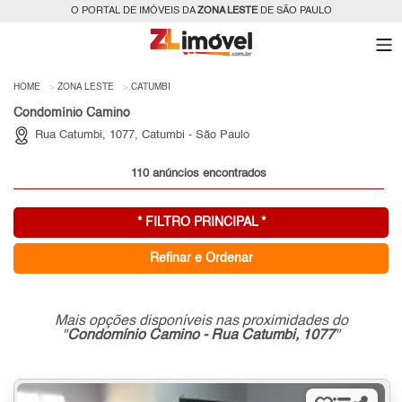
O PORTAL DE IMÓVEIS DA
ZONA LESTE
DE SÃO PAULO
HOME
ZONA LESTE
CATUMBI
Condomínio Camino
Rua Catumbi, 1077, Catumbi - São Paulo
110 anúncios encontrados
* FILTRO PRINCIPAL *
Refinar e Ordenar
Mais opções disponíveis nas proximidades do
"
Condomínio Camino - Rua Catumbi, 1077
"