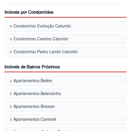
Imóveis por Condomínios
keyboard_arrow_right
Condomínio Evolução Catumbi
keyboard_arrow_right
Condomínio Camino Catumbi
keyboard_arrow_right
Condomínio Pedro Lembi Catumbi
Imóveis de Bairros Próximos
keyboard_arrow_right
Apartamentos Belém
keyboard_arrow_right
Apartamentos Belenzinho
keyboard_arrow_right
Apartamentos Bresser
keyboard_arrow_right
Apartamentos Canindé