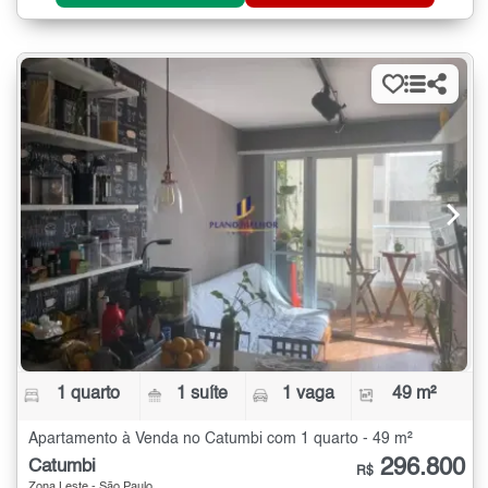
1 quarto
1 suíte
1 vaga
49 m²
Apartamento à Venda no Catumbi com 1 quarto - 49 m²
296.800
Catumbi
R$
Zona Leste - São Paulo