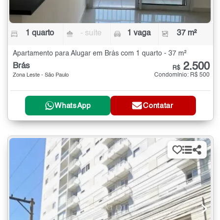
1 quarto
- suíte
1 vaga
37 m²
Apartamento para Alugar em Brás com 1 quarto - 37 m²
2.500
Brás
R$
Condomínio: R$ 500
Zona Leste - São Paulo
WhatsApp
Contatar