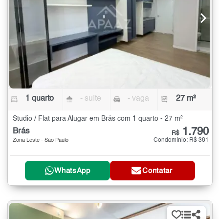
1 quarto
- suíte
- vaga
27 m²
Studio / Flat para Alugar em Brás com 1 quarto - 27 m²
1.790
Brás
R$
Condomínio: R$ 381
Zona Leste - São Paulo
WhatsApp
Contatar