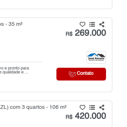
s - 35 m²
269.000
R$
o e pronto para
 qualidade e ...
Contato
ZL) com 3 quartos - 106 m²
420.000
R$