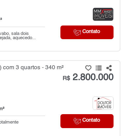
²
Contato
vabo, sala dois
ejada, aquecedo...
 com 3 quartos - 340 m²
2.800.000
R$
m²
Contato
totalmente