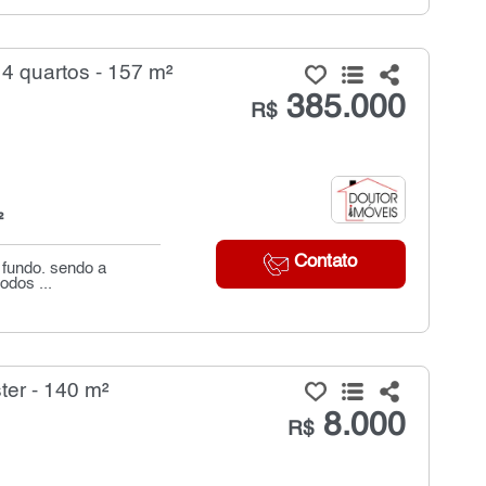
4 quartos - 157 m²
385.000
R$
²
Contato
 fundo. sendo a
odos ...
ter - 140 m²
8.000
R$