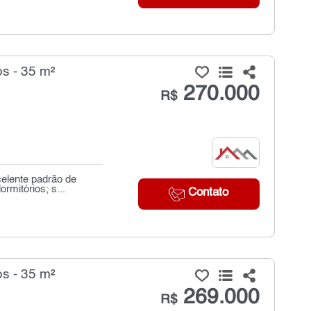
s - 35 m²
270.000
R$
elente padrão de
rmitórios; s...
Contato
s - 35 m²
269.000
R$