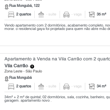
Rua Mongubá, 122
2 quartos
- suíte
- vaga
35 m²
Vendo apartamento com 2 dormitórios, acabamento completo, nov
morar. o residencial gaya foi projetado para quem não abre mão de
Apartamento à Venda na Vila Carrão com 2 quarto
Vila Carrão
-
Zona Leste - São Paulo
Rua Mongubá
2 quartos
- suíte
- vaga
34 m²
34m² + 2 m² de quintal; 02 dormitórios, sala, cozinha, banheiro, q
garagem. apartamento novo .