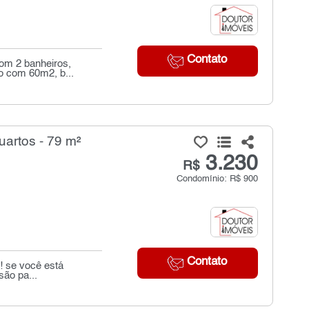
Contato
com 2 banheiros,
o com 60m2, b...
uartos - 79 m²
3.230
R$
Condomínio: R$ 900
Contato
! se você está
são pa...