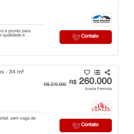
o e pronto para
 qualidade e ...
Contato
s - 34 m²
260.000
R$
R$ 270.000
Aceita Permuta
uintal, sem vaga de
Contato