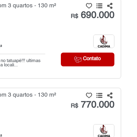
m 3 quartos - 130 m²
690.000
R$
²
Contato
o tatuapé!!! ultimas
locali...
m 3 quartos - 130 m²
770.000
R$
²