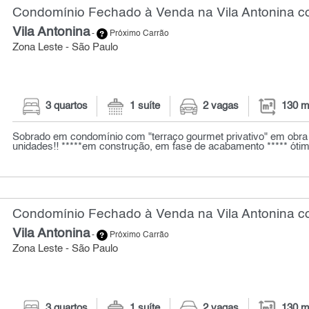
Condomínio Fechado à Venda na Vila Antonina co
Vila Antonina
-
Próximo Carrão
Zona Leste - São Paulo
3 quartos
1 suíte
2 vagas
130 m
Sobrado em condomínio com "terraço gourmet privativo" em obra n
unidades!! *****em construção, em fase de acabamento ***** ótima 
Condomínio Fechado à Venda na Vila Antonina co
Vila Antonina
-
Próximo Carrão
Zona Leste - São Paulo
3 quartos
1 suíte
2 vagas
130 m