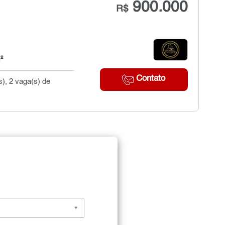
900.000
R$
²
Contato
s), 2 vaga(s) de