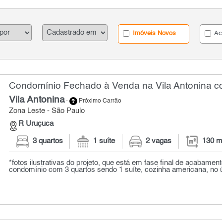
Imóveis Novos
Ac
Condomínio Fechado à Venda na Vila Antonina co
Vila Antonina
-
Próximo Carrão
Zona Leste - São Paulo
R Uruçuca
3 quartos
1 suíte
2 vagas
130 m
*fotos ilustrativas do projeto, que está em fase final de acabame
condomínio com 3 quartos sendo 1 suíte, cozinha americana, no úl