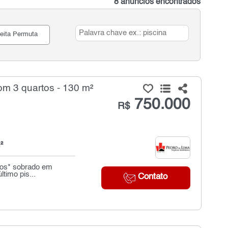
8 anúncios encontrados
eita Permuta
m 3 quartos - 130 m²
750.000
R$
²
ntos* sobrado em
timo pis...
Contato