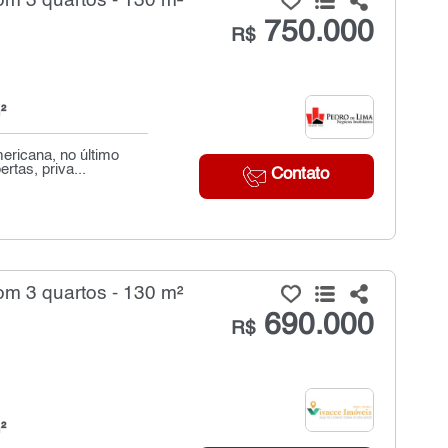
m 3 quartos - 130 m²
750.000
R$
²
ericana, no último
rtas, priva...
Contato
m 3 quartos - 130 m²
690.000
R$
²