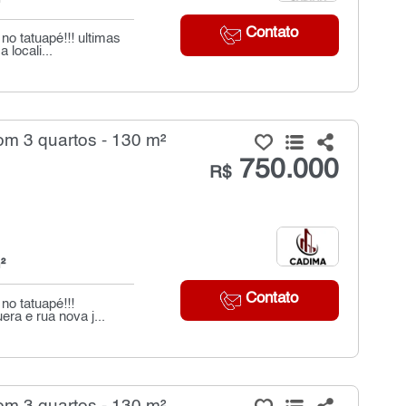
Contato
o tatuapé!!! ultimas
locali...
m 3 quartos - 130 m²
750.000
R$
²
Contato
no tatuapé!!!
ra e rua nova j...