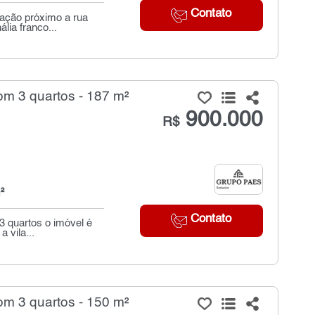
Contato
ação próximo a rua
lia franco...
m 3 quartos - 187 m²
900.000
R$
²
Contato
 quartos o imóvel é
 vila...
m 3 quartos - 150 m²