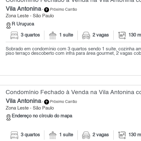
Condomínio Fechado à Venda na Vila Antonina co
Vila Antonina
-
Próximo Carrão
Zona Leste - São Paulo
R Uruçuca
3 quartos
1 suíte
2 vagas
130 m
Sobrado em condomínio com 3 quartos sendo 1 suíte, cozinha am
piso terraço descoberto com infra para área gourmet, 2 vagas cobe
Condomínio Fechado à Venda na Vila Antonina co
Vila Antonina
-
Próximo Carrão
Zona Leste - São Paulo
Endereço no círculo do mapa
3 quartos
1 suíte
2 vagas
130 m