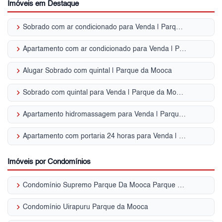
Imóveis em Destaque
keyboard_arrow_right
Sobrado com ar condicionado para Venda | Parque da Mooca
keyboard_arrow_right
Apartamento com ar condicionado para Venda | Parque da Mooca
keyboard_arrow_right
Alugar Sobrado com quintal | Parque da Mooca
keyboard_arrow_right
Sobrado com quintal para Venda | Parque da Mooca
keyboard_arrow_right
Apartamento hidromassagem para Venda | Parque da Mooca
keyboard_arrow_right
Apartamento com portaria 24 horas para Venda | Parque da Mooca
Imóveis por Condomínios
keyboard_arrow_right
Condomínio Supremo Parque Da Mooca Parque da Mooca
keyboard_arrow_right
Condomínio Uirapuru Parque da Mooca