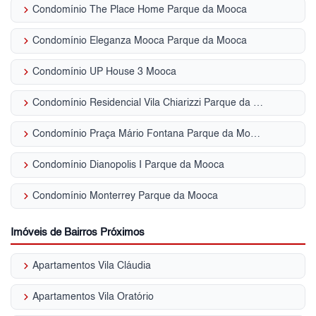
keyboard_arrow_right
Condomínio The Place Home Parque da Mooca
keyboard_arrow_right
Condomínio Eleganza Mooca Parque da Mooca
keyboard_arrow_right
Condomínio UP House 3 Mooca
keyboard_arrow_right
Condomínio Residencial Vila Chiarizzi Parque da Mooca
keyboard_arrow_right
Condomínio Praça Mário Fontana Parque da Mooca
keyboard_arrow_right
Condomínio Dianopolis I Parque da Mooca
keyboard_arrow_right
Condomínio Monterrey Parque da Mooca
Imóveis de Bairros Próximos
keyboard_arrow_right
Apartamentos Vila Cláudia
keyboard_arrow_right
Apartamentos Vila Oratório