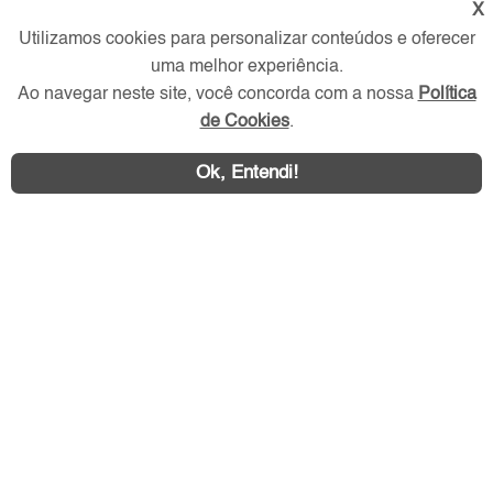
X
Utilizamos cookies para personalizar conteúdos e oferecer
Redes Sociais
uma melhor experiência.
Ao navegar neste site, você concorda com a nossa
Política
de Cookies
.
Ok, Entendi!
Área exclusiva aos anunciantes,
acesse sua conta: