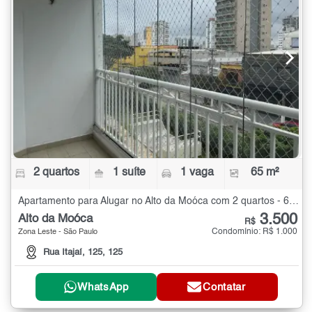
2 quartos
1 suíte
1 vaga
65 m²
Apartamento para Alugar no Alto da Moóca com 2 quartos - 65 m²
3.500
Alto da Moóca
R$
Condomínio: R$ 1.000
Zona Leste - São Paulo
Rua Itajaí, 125, 125
WhatsApp
Contatar