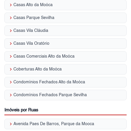
keyboard_arrow_right
Casas Alto da Moóca
keyboard_arrow_right
Casas Parque Sevilha
keyboard_arrow_right
Casas Vila Cláudia
keyboard_arrow_right
Casas Vila Oratório
keyboard_arrow_right
Casas Comerciais Alto da Moóca
keyboard_arrow_right
Coberturas Alto da Moóca
keyboard_arrow_right
Condomínios Fechados Alto da Moóca
keyboard_arrow_right
Condomínios Fechados Parque Sevilha
Imóveis por Ruas
keyboard_arrow_right
Avenida Paes De Barros, Parque da Mooca