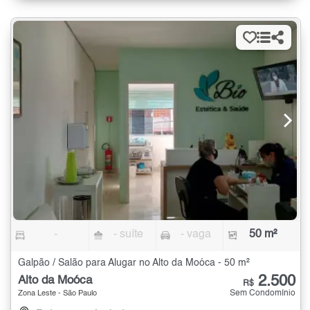
-
- suíte
- vaga
50 m²
Galpão / Salão para Alugar no Alto da Moóca - 50 m²
2.500
Alto da Moóca
R$
Sem Condomínio
Zona Leste - São Paulo