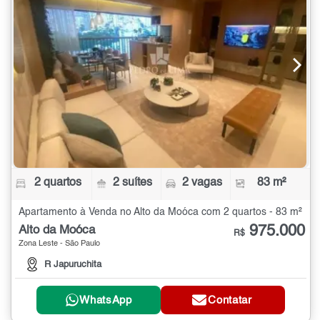
2 quartos
2 suítes
2 vagas
83 m²
Apartamento à Venda no Alto da Moóca com 2 quartos - 83 m²
975.000
Alto da Moóca
R$
Zona Leste - São Paulo
R Japuruchita
WhatsApp
Contatar