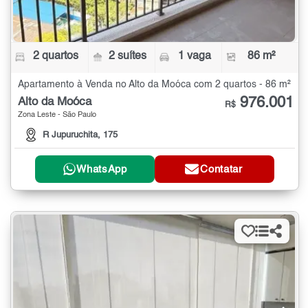
2 quartos
2 suítes
1 vaga
86 m²
Apartamento à Venda no Alto da Moóca com 2 quartos - 86 m²
976.001
Alto da Moóca
R$
Zona Leste - São Paulo
R Jupuruchita, 175
WhatsApp
Contatar