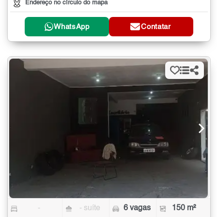
Endereço no círculo do mapa
WhatsApp
Contatar
-
- suíte
6 vagas
150 m²