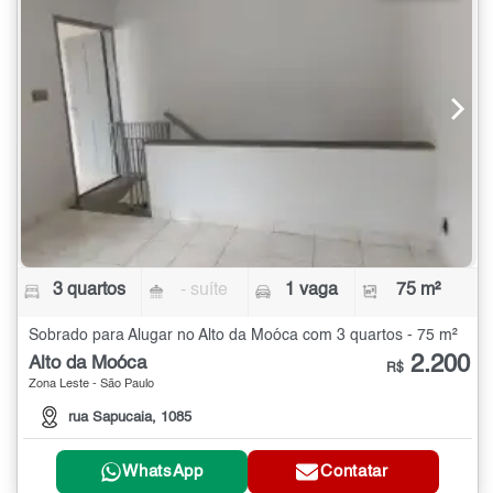
3 quartos
- suíte
1 vaga
75 m²
Sobrado para Alugar no Alto da Moóca com 3 quartos - 75 m²
2.200
Alto da Moóca
R$
Zona Leste - São Paulo
rua Sapucaia, 1085
WhatsApp
Contatar