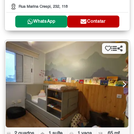
Rua Marina Crespi, 232, 118
WhatsApp
Contatar
2 quartos
1 suíte
1 vaga
65 m²