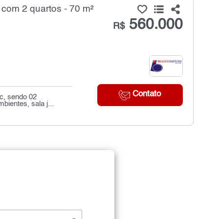
com 2 quartos - 70 m²
560.000
R$
Contato
c, sendo 02
bientes, sala j...