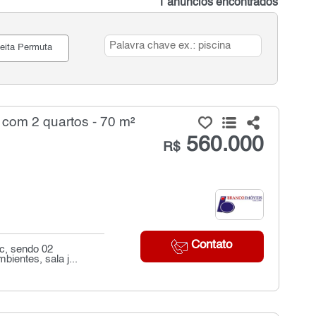
1 anúncios encontrados
eita Permuta
com 2 quartos - 70 m²
560.000
R$
Contato
c, sendo 02
bientes, sala j...