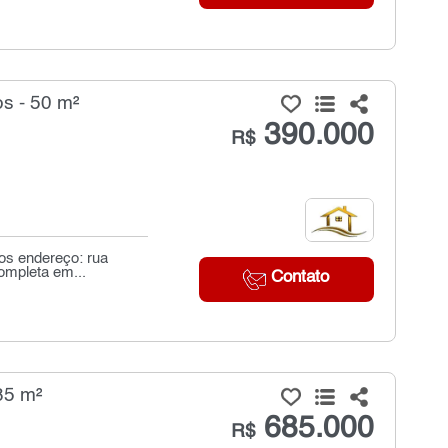
s - 50 m²
390.000
R$
os endereço: rua
completa em...
Contato
85 m²
685.000
R$