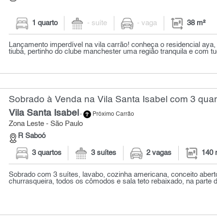
1 quarto
- suíte
- vaga
38 m²
Lançamento imperdível na vila carrão! conheça o residencial aya, 
tiubá, pertinho do clube manchester uma região tranquila e com tud
Sobrado à Venda na Vila Santa Isabel com 3 quar
Vila Santa Isabel
-
Próximo Carrão
Zona Leste - São Paulo
R Saboó
3 quartos
3 suítes
2 vagas
140 
Sobrado com 3 suítes, lavabo, cozinha americana, conceito aberto
churrasqueira, todos os cômodos e sala teto rebaixado, na parte d