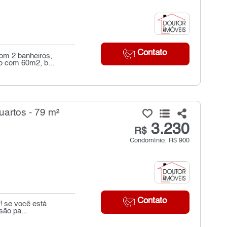
Contato
com 2 banheiros,
o com 60m2, b...
uartos - 79 m²
3.230
R$
Condomínio: R$ 900
Contato
! se você está
são pa...