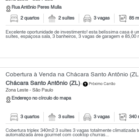
Rua Antônio Peres Mulla
2 quartos
2 suítes
3 vagas
85 m
Excelente oportunidade de investimento! esta belíssima casa é um
suítes, espaçosa sala, 3 banheiros, 3 vagas de garagem e 85,00 m
Cobertura à Venda na Chácara Santo Antônio (ZL)
Chácara Santo Antônio (ZL)
-
Próximo Carrão
Zona Leste - São Paulo
Endereço no círculo do mapa
3 quartos
3 suítes
3 vagas
340 
Cobertura triplex 340m2 3 suítes 3 vagas totalmente climatizada 
automatizada área gourmet com cooktop churras...