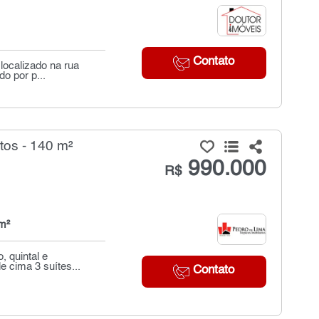
Contato
localizado na rua
o por p...
tos - 140 m²
990.000
R$
m²
, quintal e
e cima 3 suítes...
Contato