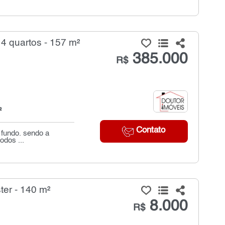
4 quartos - 157 m²
385.000
R$
²
Contato
 fundo. sendo a
odos ...
ter - 140 m²
8.000
R$