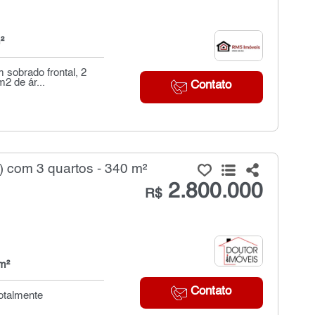
²
 sobrado frontal, 2
2 de ár...
Contato
 com 3 quartos - 340 m²
2.800.000
R$
m²
Contato
totalmente