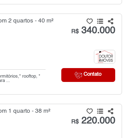
m 2 quartos - 40 m²
340.000
R$
Contato
mitórios,* rooftop, *
a ...
m 1 quarto - 38 m²
220.000
R$