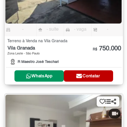
-
- suíte
- vaga
-
Terreno à Venda na Vila Granada
750.000
Vila Granada
R$
Zona Leste - São Paulo
R Maestro José Teschari
WhatsApp
Contatar