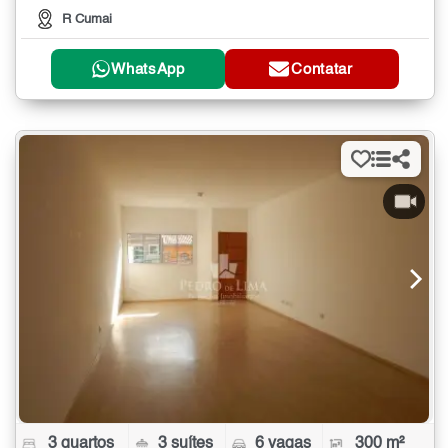
R Cumai
WhatsApp
Contatar
3 quartos
3 suítes
6 vagas
300 m²