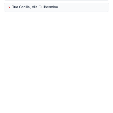
keyboard_arrow_right
Rua Cecilia, Vila Guilhermina