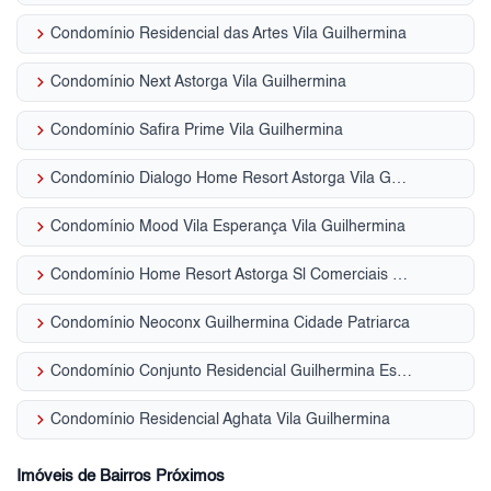
keyboard_arrow_right
Condomínio Residencial das Artes Vila Guilhermina
keyboard_arrow_right
Condomínio Next Astorga Vila Guilhermina
keyboard_arrow_right
Condomínio Safira Prime Vila Guilhermina
keyboard_arrow_right
Condomínio Dialogo Home Resort Astorga Vila Guilhermina
keyboard_arrow_right
Condomínio Mood Vila Esperança Vila Guilhermina
keyboard_arrow_right
Condomínio Home Resort Astorga Sl Comerciais Vila Guilhermina
keyboard_arrow_right
Condomínio Neoconx Guilhermina Cidade Patriarca
keyboard_arrow_right
Condomínio Conjunto Residencial Guilhermina Esperança Vila Guilhermina
keyboard_arrow_right
Condomínio Residencial Aghata Vila Guilhermina
Imóveis de Bairros Próximos