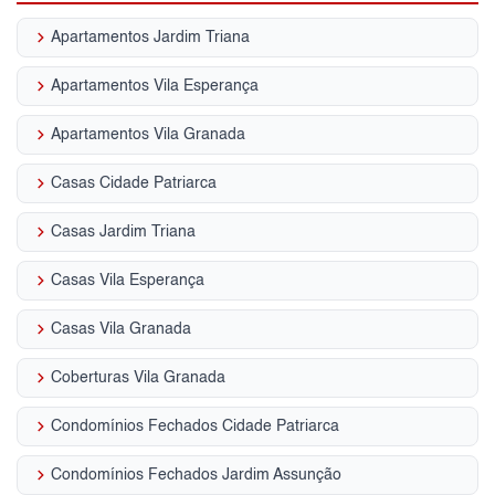
keyboard_arrow_right
Apartamentos Jardim Triana
keyboard_arrow_right
Apartamentos Vila Esperança
keyboard_arrow_right
Apartamentos Vila Granada
keyboard_arrow_right
Casas Cidade Patriarca
keyboard_arrow_right
Casas Jardim Triana
keyboard_arrow_right
Casas Vila Esperança
keyboard_arrow_right
Casas Vila Granada
keyboard_arrow_right
Coberturas Vila Granada
keyboard_arrow_right
Condomínios Fechados Cidade Patriarca
keyboard_arrow_right
Condomínios Fechados Jardim Assunção