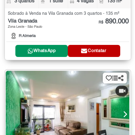
3 quartos
1 suíte
4 vagas
135 m²
Sobrado à Venda na Vila Granada com 3 quartos - 135 m²
890.000
Vila Granada
R$
Zona Leste - São Paulo
R Almeria
WhatsApp
Contatar