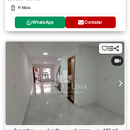
R Nilza
WhatsApp
Contatar