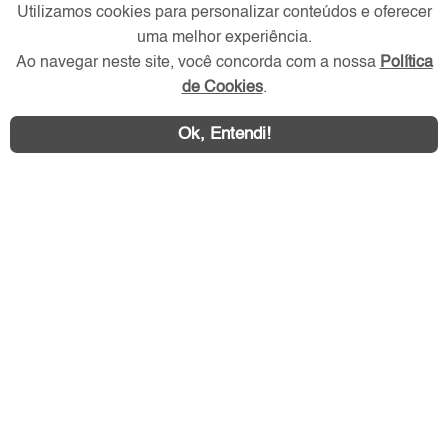
Utilizamos cookies para personalizar conteúdos e oferecer
Verificada por
uma melhor experiência.
Ao navegar neste site, você concorda com a nossa
Política
Redes Sociais
de Cookies
.
Ok, Entendi!
Área exclusiva aos anunciantes,
acesse sua conta: