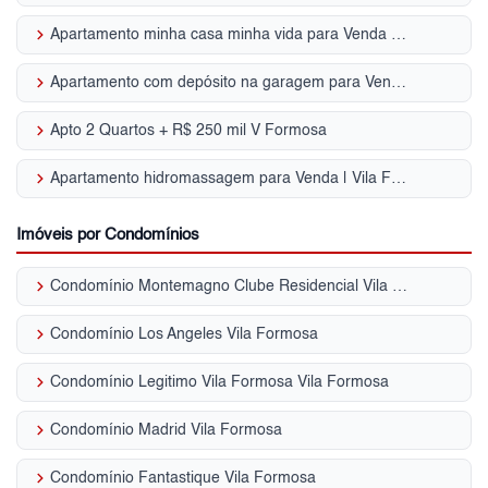
keyboard_arrow_right
Apartamento minha casa minha vida para Venda | Vila Formosa
keyboard_arrow_right
Apartamento com depósito na garagem para Venda | Vila Formosa
keyboard_arrow_right
Apto 2 Quartos + R$ 250 mil V Formosa
keyboard_arrow_right
Apartamento hidromassagem para Venda | Vila Formosa
Imóveis por Condomínios
keyboard_arrow_right
Condomínio Montemagno Clube Residencial Vila Formosa
keyboard_arrow_right
Condomínio Los Angeles Vila Formosa
keyboard_arrow_right
Condomínio Legitimo Vila Formosa Vila Formosa
keyboard_arrow_right
Condomínio Madrid Vila Formosa
keyboard_arrow_right
Condomínio Fantastique Vila Formosa