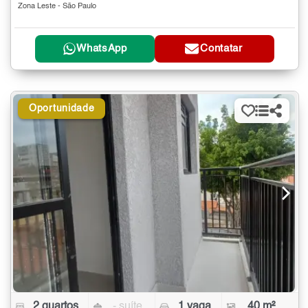
Zona Leste - São Paulo
WhatsApp
Contatar
Oportunidade
2 quartos
- suíte
1 vaga
40 m²