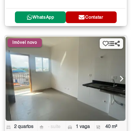
WhatsApp
Contatar
Imóvel novo
2 quartos
- suíte
1 vaga
40 m²