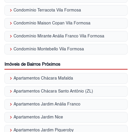
keyboard_arrow_right
Condomínio Terracota Vila Formosa
keyboard_arrow_right
Condomínio Maison Copan Vila Formosa
keyboard_arrow_right
Condomínio Mirante Anália Franco Vila Formosa
keyboard_arrow_right
Condomínio Montebello Vila Formosa
Imóveis de Bairros Próximos
keyboard_arrow_right
Apartamentos Chácara Mafalda
keyboard_arrow_right
Apartamentos Chácara Santo Antônio (ZL)
keyboard_arrow_right
Apartamentos Jardim Anália Franco
keyboard_arrow_right
Apartamentos Jardim Nice
keyboard_arrow_right
Apartamentos Jardim Piqueroby