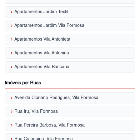
keyboard_arrow_right
Apartamentos Jardim Textil
keyboard_arrow_right
Apartamentos Jardim Vila Formosa
keyboard_arrow_right
Apartamentos Vila Antonieta
keyboard_arrow_right
Apartamentos Vila Antonina
keyboard_arrow_right
Apartamentos Vila Bancária
Imóveis por Ruas
keyboard_arrow_right
Avenida Cipriano Rodrigues, Vila Formosa
keyboard_arrow_right
Rua Iru, Vila Formosa
keyboard_arrow_right
Rua Pereira Barbosa, Vila Formosa
keyboard_arrow_right
Rua Catuquina, Vila Formosa