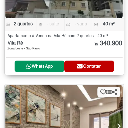
2 quartos
- suíte
- vaga
40 m²
Apartamento à Venda na Vila Ré com 2 quartos - 40 m²
340.900
Vila Ré
R$
Zona Leste - São Paulo
WhatsApp
Contatar