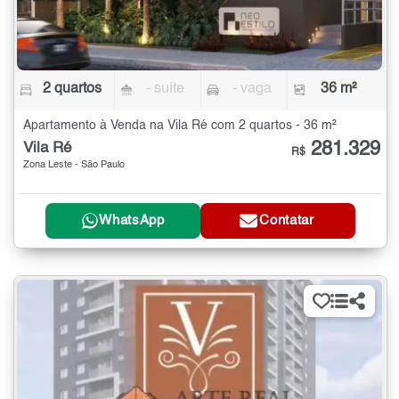
2 quartos
- suíte
- vaga
36 m²
Apartamento à Venda na Vila Ré com 2 quartos - 36 m²
281.329
Vila Ré
R$
Zona Leste - São Paulo
WhatsApp
Contatar