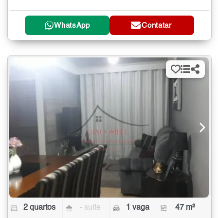
WhatsApp
Contatar
2 quartos
- suíte
1 vaga
47 m²