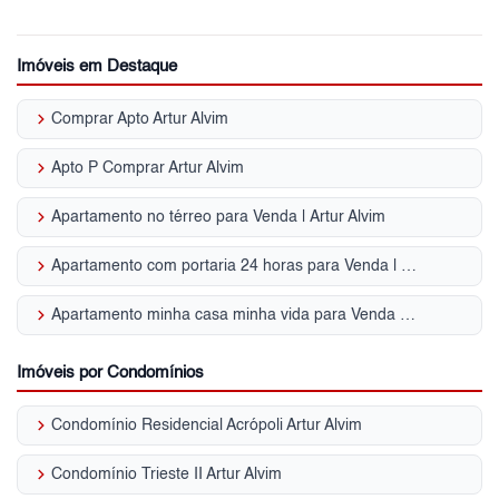
Imóveis em Destaque
keyboard_arrow_right
Comprar Apto Artur Alvim
keyboard_arrow_right
Apto P Comprar Artur Alvim
keyboard_arrow_right
Apartamento no térreo para Venda | Artur Alvim
keyboard_arrow_right
Apartamento com portaria 24 horas para Venda | Artur Alvim
keyboard_arrow_right
Apartamento minha casa minha vida para Venda | Artur Alvim
Imóveis por Condomínios
keyboard_arrow_right
Condomínio Residencial Acrópoli Artur Alvim
keyboard_arrow_right
Condomínio Trieste II Artur Alvim