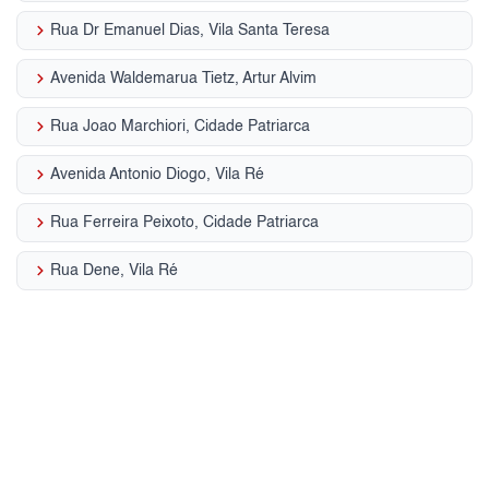
keyboard_arrow_right
Rua Dr Emanuel Dias, Vila Santa Teresa
keyboard_arrow_right
Avenida Waldemarua Tietz, Artur Alvim
keyboard_arrow_right
Rua Joao Marchiori, Cidade Patriarca
keyboard_arrow_right
Avenida Antonio Diogo, Vila Ré
keyboard_arrow_right
Rua Ferreira Peixoto, Cidade Patriarca
keyboard_arrow_right
Rua Dene, Vila Ré