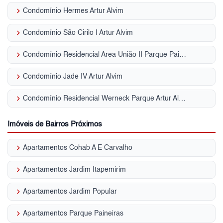
keyboard_arrow_right
Condomínio Hermes Artur Alvim
keyboard_arrow_right
Condomínio São Cirilo I Artur Alvim
keyboard_arrow_right
Condomínio Residencial Area União II Parque Paineiras
keyboard_arrow_right
Condomínio Jade IV Artur Alvim
keyboard_arrow_right
Condomínio Residencial Werneck Parque Artur Alvim
Imóveis de Bairros Próximos
keyboard_arrow_right
Apartamentos Cohab A E Carvalho
keyboard_arrow_right
Apartamentos Jardim Itapemirim
keyboard_arrow_right
Apartamentos Jardim Popular
keyboard_arrow_right
Apartamentos Parque Paineiras