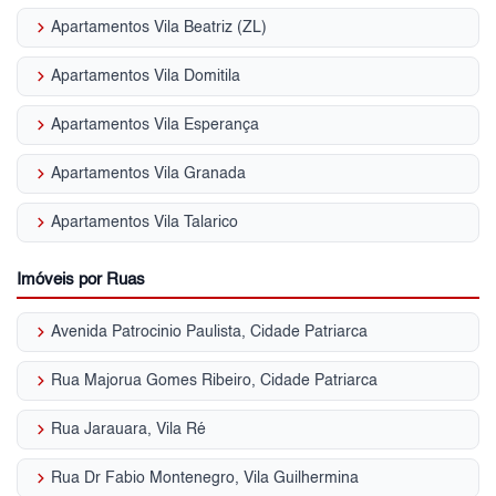
keyboard_arrow_right
Apartamentos Vila Beatriz (ZL)
keyboard_arrow_right
Apartamentos Vila Domitila
keyboard_arrow_right
Apartamentos Vila Esperança
keyboard_arrow_right
Apartamentos Vila Granada
keyboard_arrow_right
Apartamentos Vila Talarico
Imóveis por Ruas
keyboard_arrow_right
Avenida Patrocinio Paulista, Cidade Patriarca
keyboard_arrow_right
Rua Majorua Gomes Ribeiro, Cidade Patriarca
keyboard_arrow_right
Rua Jarauara, Vila Ré
keyboard_arrow_right
Rua Dr Fabio Montenegro, Vila Guilhermina