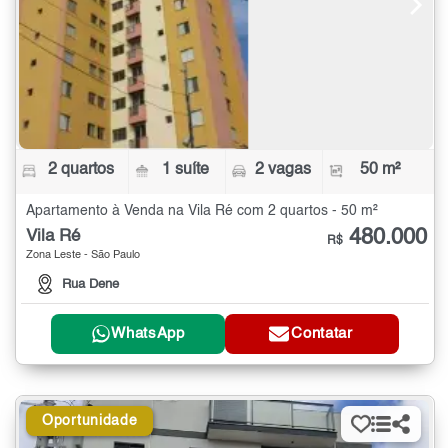
2 quartos
1 suíte
2 vagas
50 m²
Apartamento à Venda na Vila Ré com 2 quartos - 50 m²
480.000
Vila Ré
R$
Zona Leste - São Paulo
Rua Dene
WhatsApp
Contatar
Oportunidade