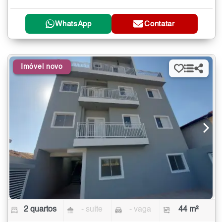
WhatsApp
Contatar
Imóvel novo
2 quartos
- suíte
- vaga
44 m²