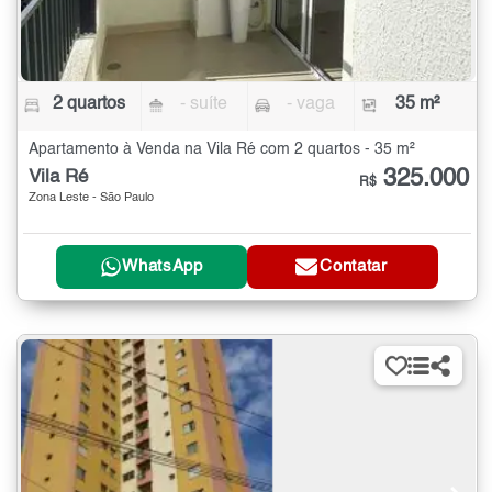
2 quartos
- suíte
- vaga
35 m²
Apartamento à Venda na Vila Ré com 2 quartos - 35 m²
325.000
Vila Ré
R$
Zona Leste - São Paulo
WhatsApp
Contatar