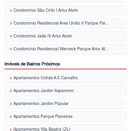
keyboard_arrow_right
Condomínio São Cirilo I Artur Alvim
keyboard_arrow_right
Condomínio Residencial Area União II Parque Paineiras
keyboard_arrow_right
Condomínio Jade IV Artur Alvim
keyboard_arrow_right
Condomínio Residencial Werneck Parque Artur Alvim
Imóveis de Bairros Próximos
keyboard_arrow_right
Apartamentos Cohab A E Carvalho
keyboard_arrow_right
Apartamentos Jardim Itapemirim
keyboard_arrow_right
Apartamentos Jardim Popular
keyboard_arrow_right
Apartamentos Parque Paineiras
keyboard_arrow_right
Apartamentos Vila Beatriz (ZL)