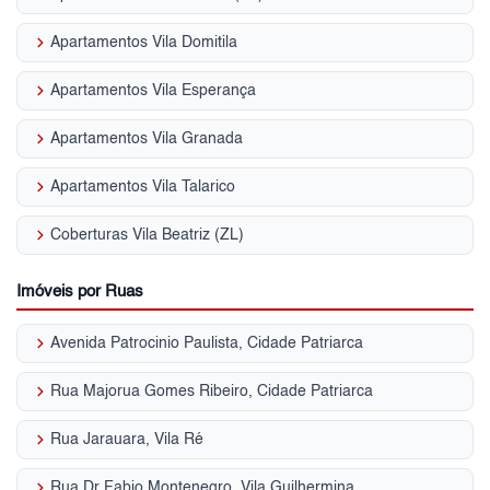
keyboard_arrow_right
Apartamentos Vila Domitila
keyboard_arrow_right
Apartamentos Vila Esperança
keyboard_arrow_right
Apartamentos Vila Granada
keyboard_arrow_right
Apartamentos Vila Talarico
keyboard_arrow_right
Coberturas Vila Beatriz (ZL)
Imóveis por Ruas
keyboard_arrow_right
Avenida Patrocinio Paulista, Cidade Patriarca
keyboard_arrow_right
Rua Majorua Gomes Ribeiro, Cidade Patriarca
keyboard_arrow_right
Rua Jarauara, Vila Ré
keyboard_arrow_right
Rua Dr Fabio Montenegro, Vila Guilhermina