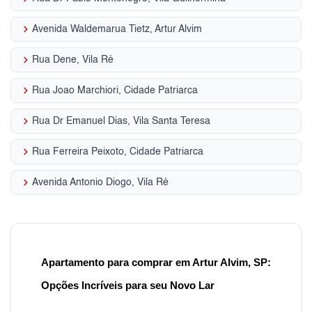
keyboard_arrow_right
Avenida Waldemarua Tietz, Artur Alvim
keyboard_arrow_right
Rua Dene, Vila Ré
keyboard_arrow_right
Rua Joao Marchiori, Cidade Patriarca
keyboard_arrow_right
Rua Dr Emanuel Dias, Vila Santa Teresa
keyboard_arrow_right
Rua Ferreira Peixoto, Cidade Patriarca
keyboard_arrow_right
Avenida Antonio Diogo, Vila Ré
Apartamento para comprar em Artur Alvim, SP:
Opções Incríveis para seu Novo Lar