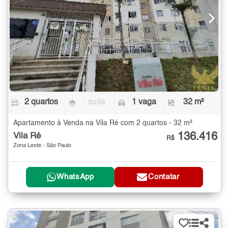
2 quartos
- suíte
1 vaga
32 m²
Apartamento à Venda na Vila Ré com 2 quartos - 32 m²
136.416
Vila Ré
R$
Zona Leste - São Paulo
WhatsApp
Contatar