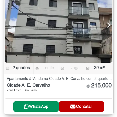
2 quartos
- suíte
- vaga
39 m²
Apartamento à Venda na Cidade A. E. Carvalho com 2 quartos - 39 m²
215.000
Cidade A. E. Carvalho
R$
Zona Leste - São Paulo
WhatsApp
Contatar