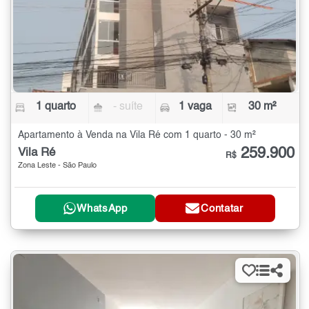
1 quarto
- suíte
1 vaga
30 m²
Apartamento à Venda na Vila Ré com 1 quarto - 30 m²
259.900
Vila Ré
R$
Zona Leste - São Paulo
WhatsApp
Contatar