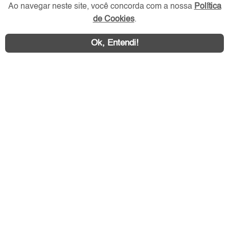
Ao navegar neste site, você concorda com a nossa
Política
de Cookies
.
Redes Sociais
Ok, Entendi!
Área exclusiva aos anunciantes,
acesse sua conta: