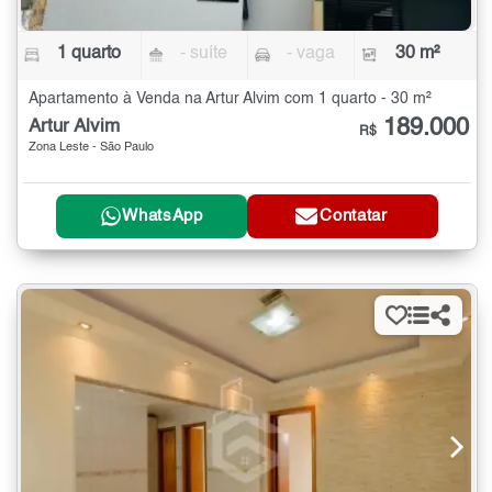
1 quarto
- suíte
- vaga
30 m²
Apartamento à Venda na Artur Alvim com 1 quarto - 30 m²
189.000
Artur Alvim
R$
Zona Leste - São Paulo
WhatsApp
Contatar