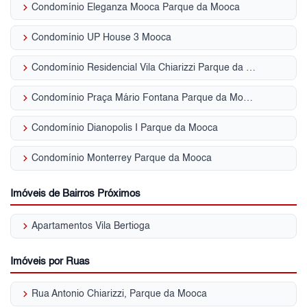
keyboard_arrow_right
Condomínio Eleganza Mooca Parque da Mooca
keyboard_arrow_right
Condomínio UP House 3 Mooca
keyboard_arrow_right
Condomínio Residencial Vila Chiarizzi Parque da Mooca
keyboard_arrow_right
Condomínio Praça Mário Fontana Parque da Mooca
keyboard_arrow_right
Condomínio Dianopolis I Parque da Mooca
keyboard_arrow_right
Condomínio Monterrey Parque da Mooca
Imóveis de Bairros Próximos
keyboard_arrow_right
Apartamentos Vila Bertioga
Imóveis por Ruas
keyboard_arrow_right
Rua Antonio Chiarizzi, Parque da Mooca