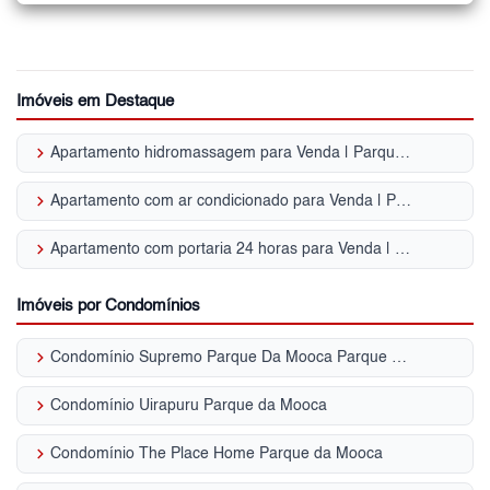
Imóveis em Destaque
keyboard_arrow_right
Apartamento hidromassagem para Venda | Parque da Mooca
keyboard_arrow_right
Apartamento com ar condicionado para Venda | Parque da Mooca
keyboard_arrow_right
Apartamento com portaria 24 horas para Venda | Parque da Mooca
Imóveis por Condomínios
keyboard_arrow_right
Condomínio Supremo Parque Da Mooca Parque da Mooca
keyboard_arrow_right
Condomínio Uirapuru Parque da Mooca
keyboard_arrow_right
Condomínio The Place Home Parque da Mooca