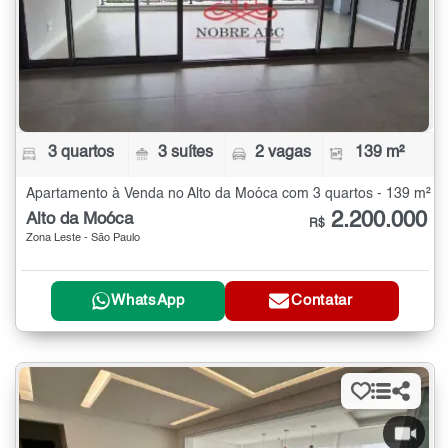
3 quartos
3 suítes
2 vagas
139 m²
Apartamento à Venda no Alto da Moóca com 3 quartos - 139 m²
2.200.000
Alto da Moóca
R$
Zona Leste - São Paulo
WhatsApp
Contatar