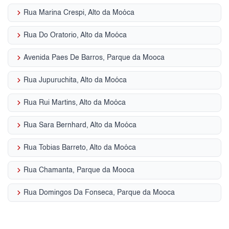
keyboard_arrow_right
Rua Marina Crespi, Alto da Moóca
keyboard_arrow_right
Rua Do Oratorio, Alto da Moóca
keyboard_arrow_right
Avenida Paes De Barros, Parque da Mooca
keyboard_arrow_right
Rua Jupuruchita, Alto da Moóca
keyboard_arrow_right
Rua Rui Martins, Alto da Moóca
keyboard_arrow_right
Rua Sara Bernhard, Alto da Moóca
keyboard_arrow_right
Rua Tobias Barreto, Alto da Moóca
keyboard_arrow_right
Rua Chamanta, Parque da Mooca
keyboard_arrow_right
Rua Domingos Da Fonseca, Parque da Mooca