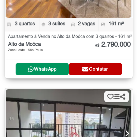
3 quartos
3 suítes
2 vagas
161 m²
Apartamento à Venda no Alto da Moóca com 3 quartos - 161 m²
2.790.000
Alto da Moóca
R$
Zona Leste - São Paulo
WhatsApp
Contatar