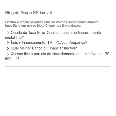
Blog do Grupo SP Imóvel
Confira a ampla pesquisa que realizamos sobre financiamento
imobiliário em nosso blog. Clique nos links abaixo:
keyboard_arrow_right
Queda da Taxa Selic: Qual o impacto no financiamento
imobiliário?
keyboard_arrow_right
Índice Financamento: TR, IPCA ou Poupança?
keyboard_arrow_right
Qual Melhor Banco p/ Financiar Imóvel?
keyboard_arrow_right
Quanto fica a parcela do financiamento de um imóvel de R$
500 mil?