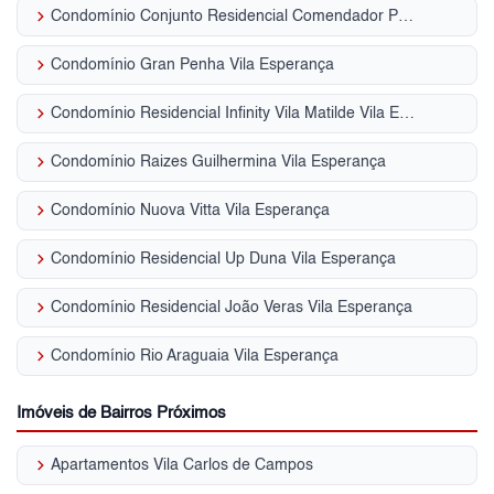
keyboard_arrow_right
Condomínio Conjunto Residencial Comendador Pedro Lima Vila Esperança
keyboard_arrow_right
Condomínio Gran Penha Vila Esperança
keyboard_arrow_right
Condomínio Residencial Infinity Vila Matilde Vila Esperança
keyboard_arrow_right
Condomínio Raizes Guilhermina Vila Esperança
keyboard_arrow_right
Condomínio Nuova Vitta Vila Esperança
keyboard_arrow_right
Condomínio Residencial Up Duna Vila Esperança
keyboard_arrow_right
Condomínio Residencial João Veras Vila Esperança
keyboard_arrow_right
Condomínio Rio Araguaia Vila Esperança
Imóveis de Bairros Próximos
keyboard_arrow_right
Apartamentos Vila Carlos de Campos