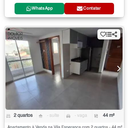
WhatsApp
Contatar
2 quartos
- suíte
- vaga
44 m²
Apartamento à Venda na Vila Esperança com 2 quartos - 44 m²