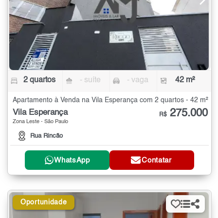
2 quartos
- suíte
- vaga
42 m²
Apartamento à Venda na Vila Esperança com 2 quartos - 42 m²
275.000
Vila Esperança
R$
Zona Leste - São Paulo
Rua Rincão
WhatsApp
Contatar
Oportunidade