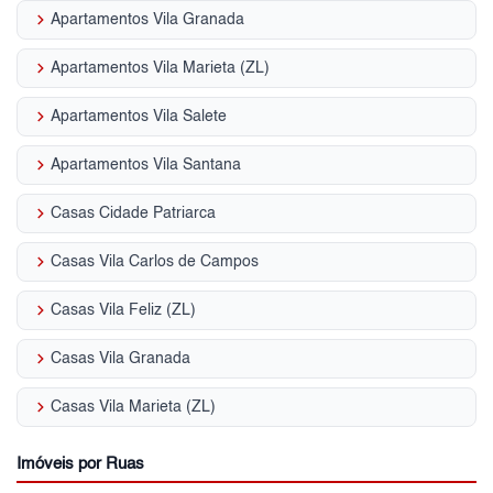
keyboard_arrow_right
Apartamentos Vila Granada
keyboard_arrow_right
Apartamentos Vila Marieta (ZL)
keyboard_arrow_right
Apartamentos Vila Salete
keyboard_arrow_right
Apartamentos Vila Santana
keyboard_arrow_right
Casas Cidade Patriarca
keyboard_arrow_right
Casas Vila Carlos de Campos
keyboard_arrow_right
Casas Vila Feliz (ZL)
keyboard_arrow_right
Casas Vila Granada
keyboard_arrow_right
Casas Vila Marieta (ZL)
Imóveis por Ruas