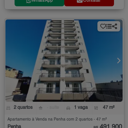
WhatsApp
Contatar
2 quartos
- suíte
1 vaga
47 m²
Apartamento à Venda na Penha com 2 quartos - 47 m²
491.900
Penha
R$