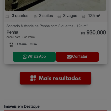
3 quartos
3 suítes
3 vagas
125 m²
Sobrado à Venda na Penha com 3 quartos - 125 m²
930.000
Penha
R$
Zona Leste - São Paulo
R Maria Emília
WhatsApp
Contatar
Imóveis em Destaque