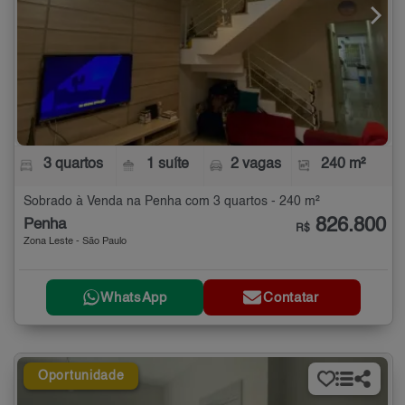
3 quartos
1 suíte
2 vagas
240 m²
Sobrado à Venda na Penha com 3 quartos - 240 m²
826.800
Penha
R$
Zona Leste - São Paulo
WhatsApp
Contatar
Oportunidade