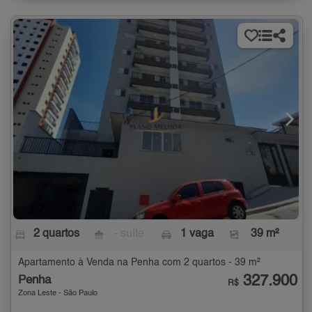
2 quartos
- suíte
1 vaga
39 m²
Apartamento à Venda na Penha com 2 quartos - 39 m²
327.900
Penha
R$
Zona Leste - São Paulo