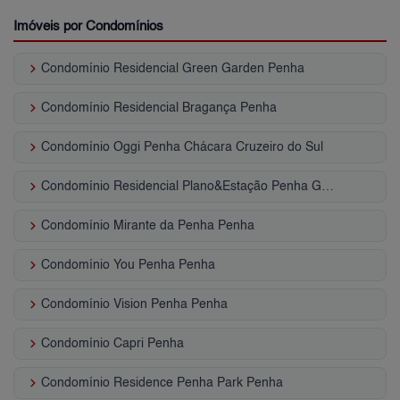
Imóveis por Condomínios
keyboard_arrow_right
Condomínio Residencial Green Garden Penha
keyboard_arrow_right
Condomínio Residencial Bragança Penha
keyboard_arrow_right
Condomínio Oggi Penha Chácara Cruzeiro do Sul
keyboard_arrow_right
Condomínio Residencial Plano&Estação Penha Guaiaúna
keyboard_arrow_right
Condomínio Mirante da Penha Penha
keyboard_arrow_right
Condomínio You Penha Penha
keyboard_arrow_right
Condomínio Vision Penha Penha
keyboard_arrow_right
Condomínio Capri Penha
keyboard_arrow_right
Condomínio Residence Penha Park Penha