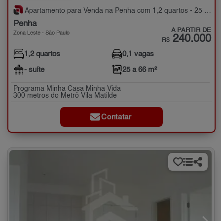
Apartamento para Venda na Penha com 1,2 quartos - 25 a 66 m²
Penha
A PARTIR DE
Zona Leste - São Paulo
240.000
R$
1,2 quartos
0,1 vagas
- suíte
25 a 66 m²
Programa Minha Casa Minha Vida
300 metros do Metrô Vila Matilde
Contatar