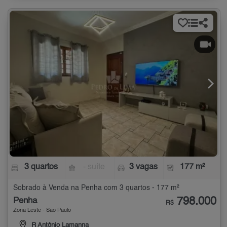
3 quartos
- suíte
3 vagas
177 m²
Sobrado à Venda na Penha com 3 quartos - 177 m²
798.000
Penha
R$
Zona Leste - São Paulo
R Antônio Lamanna