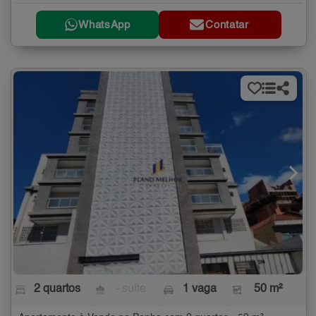
WhatsApp
Contatar
2 quartos
- suíte
1 vaga
50 m²