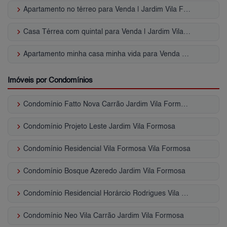
keyboard_arrow_right
Apartamento no térreo para Venda | Jardim Vila Formosa
keyboard_arrow_right
Casa Térrea com quintal para Venda | Jardim Vila Formosa
keyboard_arrow_right
Apartamento minha casa minha vida para Venda | Jardim Vila Formosa
Imóveis por Condomínios
keyboard_arrow_right
Condomínio Fatto Nova Carrão Jardim Vila Formosa
keyboard_arrow_right
Condomínio Projeto Leste Jardim Vila Formosa
keyboard_arrow_right
Condomínio Residencial Vila Formosa Vila Formosa
keyboard_arrow_right
Condomínio Bosque Azeredo Jardim Vila Formosa
keyboard_arrow_right
Condomínio Residencial Horárcio Rodrigues Vila Formosa
keyboard_arrow_right
Condomínio Neo Vila Carrão Jardim Vila Formosa