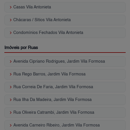
keyboard_arrow_right
Casas Vila Antonieta
keyboard_arrow_right
Chácaras / Sítios Vila Antonieta
keyboard_arrow_right
Condomínios Fechados Vila Antonieta
Imóveis por Ruas
keyboard_arrow_right
Avenida Cipriano Rodrigues, Jardim Vila Formosa
keyboard_arrow_right
Rua Rego Barros, Jardim Vila Formosa
keyboard_arrow_right
Rua Correia De Faria, Jardim Vila Formosa
keyboard_arrow_right
Rua Ilha Da Madeira, Jardim Vila Formosa
keyboard_arrow_right
Rua Oliveira Catrambi, Jardim Vila Formosa
keyboard_arrow_right
Avenida Carneiro Ribeiro, Jardim Vila Formosa