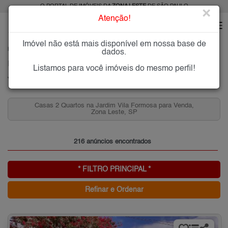
O PORTAL DE IMÓVEIS DA
ZONA LESTE
DE SÃO PAULO
×
Atenção!
Imóvel não está mais disponível em nossa base de
HOME
ZONA LESTE
COMPRAR
JARDIM VILA FORMOSA
dados.
Imóveis à Venda no Jardim Vila Formosa, Zona Leste de São Paulo
Listamos para você imóveis do mesmo perfil!
Jardim Vila Formosa, Zona Leste
Casas 2 Quartos na Jardim Vila Formosa para Venda,
Zona Leste, SP
216 anúncios encontrados
* FILTRO PRINCIPAL *
Refinar e Ordenar