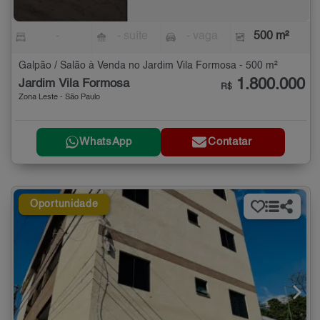
-
- suíte
- vaga
500 m²
Galpão / Salão à Venda no Jardim Vila Formosa - 500 m²
1.800.000
Jardim Vila Formosa
R$
Zona Leste - São Paulo
WhatsApp
Contatar
Oportunidade