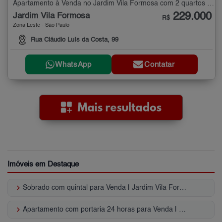
Apartamento à Venda no Jardim Vila Formosa com 2 quartos - 35 m²
229.000
Jardim Vila Formosa
R$
Zona Leste - São Paulo
Rua Cláudio Luís da Costa, 99
WhatsApp
Contatar
Imóveis em Destaque
keyboard_arrow_right
Sobrado com quintal para Venda | Jardim Vila Formosa
keyboard_arrow_right
Apartamento com portaria 24 horas para Venda | Jardim Vila Formosa