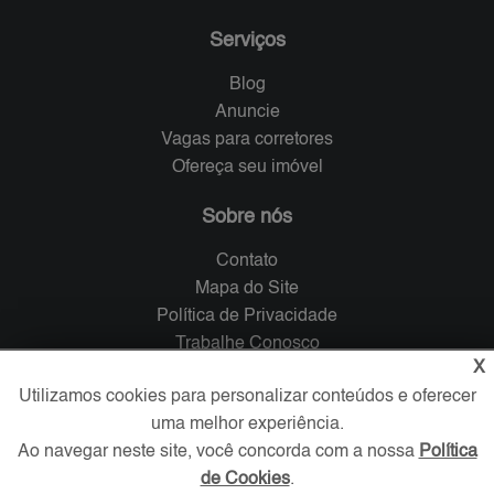
Serviços
Blog
Anuncie
Vagas para corretores
Ofereça seu imóvel
Sobre nós
Contato
Mapa do Site
Política de Privacidade
Trabalhe Conosco
X
Verificada por
Utilizamos cookies para personalizar conteúdos e oferecer
uma melhor experiência.
Ao navegar neste site, você concorda com a nossa
Política
Redes Sociais
de Cookies
.