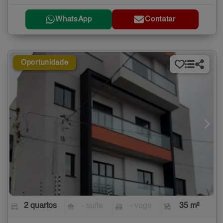
WhatsApp
Contatar
Oportunidade
2 quartos
- suíte
- vaga
35 m²