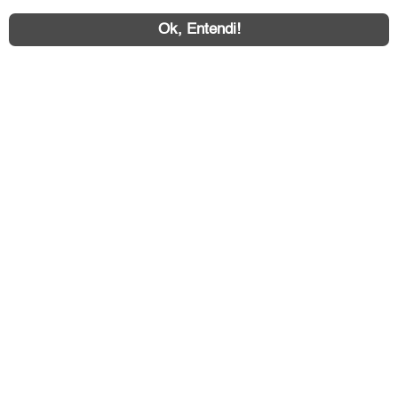
Ok, Entendi!
Área exclusiva aos anunciantes,
acesse sua conta:
ZL Imóvel © 2026 - Todos os direitos reservados