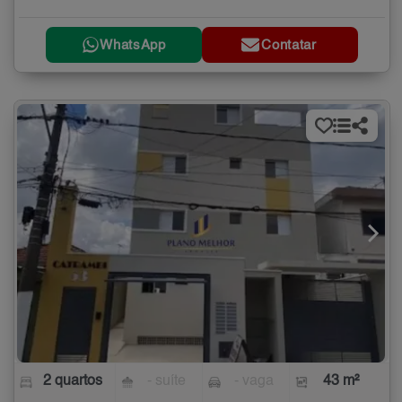
WhatsApp
Contatar
2 quartos
- suíte
- vaga
43 m²