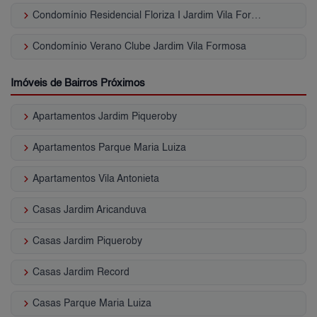
keyboard_arrow_right
Condomínio Residencial Floriza I Jardim Vila Formosa
keyboard_arrow_right
Condomínio Verano Clube Jardim Vila Formosa
Imóveis de Bairros Próximos
keyboard_arrow_right
Apartamentos Jardim Piqueroby
keyboard_arrow_right
Apartamentos Parque Maria Luiza
keyboard_arrow_right
Apartamentos Vila Antonieta
keyboard_arrow_right
Casas Jardim Aricanduva
keyboard_arrow_right
Casas Jardim Piqueroby
keyboard_arrow_right
Casas Jardim Record
keyboard_arrow_right
Casas Parque Maria Luiza