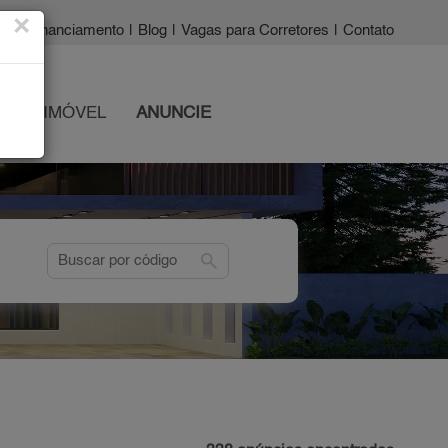
×
a?
|
Financiamento
|
Blog
|
Vagas para Corretores
|
Contato
 SEU IMÓVEL
ANUNCIE
search