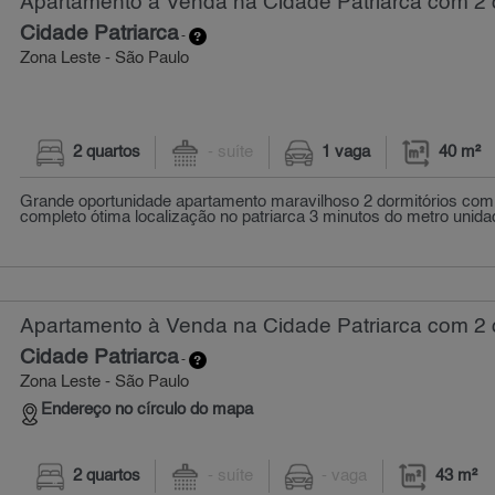
Apartamento à Venda na Cidade Patriarca com 2 q
Cidade Patriarca
-
Zona Leste - São Paulo
2 quartos
- suíte
1 vaga
40 m²
Grande oportunidade apartamento maravilhoso 2 dormitórios co
completo ótima localização no patriarca 3 minutos do metro unida
Apartamento à Venda na Cidade Patriarca com 2 q
Cidade Patriarca
-
Zona Leste - São Paulo
Endereço no círculo do mapa
2 quartos
- suíte
- vaga
43 m²