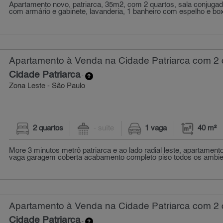
Apartamento novo, patriarca, 35m2, com 2 quartos, sala conjuga
com armário e gabinete, lavanderia, 1 banheiro com espelho e box 
Apartamento à Venda na Cidade Patriarca com 2 q
Cidade Patriarca
-
Zona Leste - São Paulo
2 quartos
- suíte
1 vaga
40 m²
More 3 minutos metrô patriarca e ao lado radial leste, apartament
vaga garagem coberta acabamento completo piso todos os ambient
Apartamento à Venda na Cidade Patriarca com 2 q
Cidade Patriarca
-