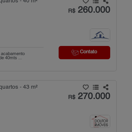
uartos - 40 m²
260.000
R$
Contato
m acabamento
de 40mts ...
uartos - 43 m²
270.000
R$