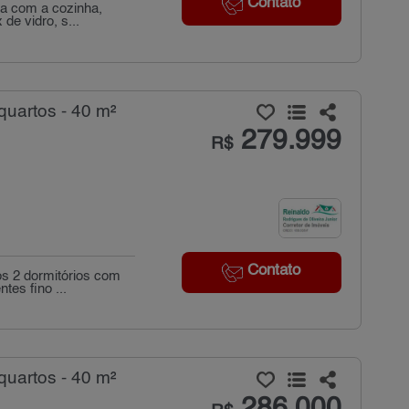
Contato
da com a cozinha,
de vidro, s...
uartos - 40 m²
279.999
R$
Contato
os 2 dormitórios com
es fino ...
uartos - 40 m²
286.000