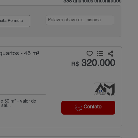
338 anúncios encontrados
eita Permuta
uartos - 46 m²
320.000
R$
e 50 m² - valor de
sal...
Contato