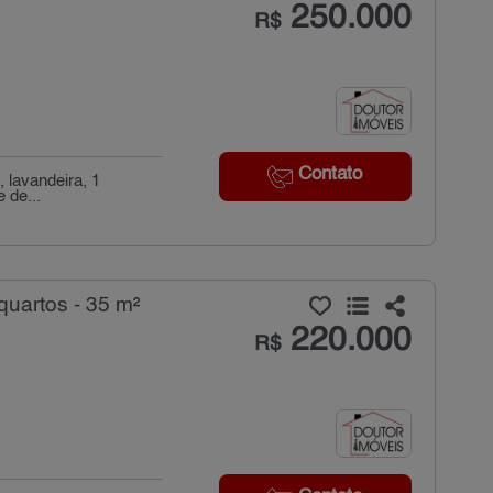
250.000
R$
Contato
 lavandeira, 1
 de...
uartos - 35 m²
220.000
R$