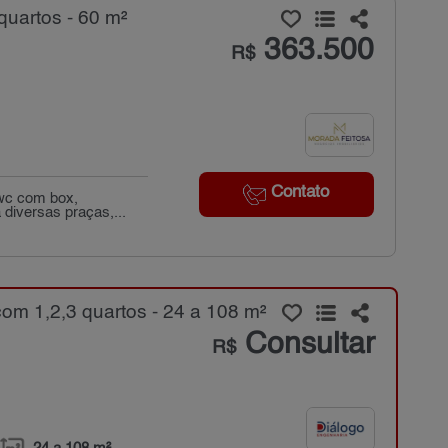
uartos - 60 m²
363.500
R$
Contato
 wc com box,
diversas praças,...
om 1,2,3 quartos - 24 a 108 m²
Consultar
R$