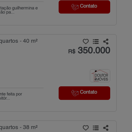
Contato
stação guilhermina e
ão pa...
uartos - 40 m²
350.000
R$
Contato
te feita por
tór...
uartos - 38 m²