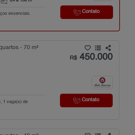
24 a 108 m²
Contato
ços essenciais.
uartos - 70 m²
450.000
R$
Contato
), 1 vaga(s) de