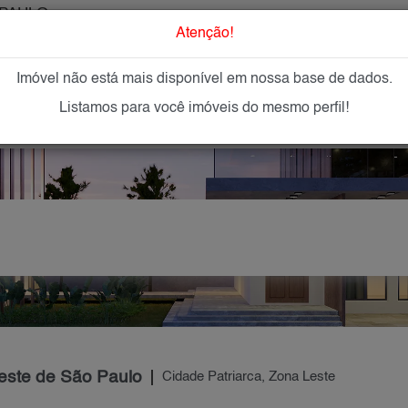
PAULO
O que Procur
Atenção!
Imóvel não está mais disponível em nossa base de dados.
GAR
IMÓVEIS NOVOS
IMOBILIÁRIAS
OFEREÇA
Listamos para você imóveis do mesmo perfil!
este de São Paulo
Cidade Patriarca, Zona Leste