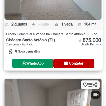
2 quartos
- suíte
1 vaga
104 m²
Prédio Comercial à Venda na Chácara Santo Antônio (ZL) com 2 quartos - 104 m²
875.000
Chácara Santo Antônio (ZL)
R$
Aceita Permuta
Zona Leste - São Paulo
R Nova Jerusalém
WhatsApp
Contatar