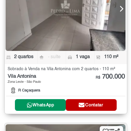
2 quartos
- suíte
1 vaga
110 m²
Sobrado à Venda na Vila Antonina com 2 quartos - 110 m²
700.000
Vila Antonina
R$
Zona Leste - São Paulo
R Caçaquera
WhatsApp
Contatar