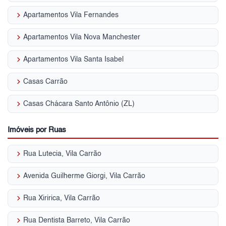
keyboard_arrow_right
Apartamentos Vila Fernandes
keyboard_arrow_right
Apartamentos Vila Nova Manchester
keyboard_arrow_right
Apartamentos Vila Santa Isabel
keyboard_arrow_right
Casas Carrão
keyboard_arrow_right
Casas Chácara Santo Antônio (ZL)
Imóveis por Ruas
keyboard_arrow_right
Rua Lutecia, Vila Carrão
keyboard_arrow_right
Avenida Guilherme Giorgi, Vila Carrão
keyboard_arrow_right
Rua Xiririca, Vila Carrão
keyboard_arrow_right
Rua Dentista Barreto, Vila Carrão