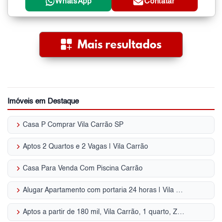
WhatsApp
Contatar
Imóveis em Destaque
keyboard_arrow_right
Casa P Comprar Vila Carrão SP
keyboard_arrow_right
Aptos 2 Quartos e 2 Vagas | Vila Carrão
keyboard_arrow_right
Casa Para Venda Com Piscina Carrão
keyboard_arrow_right
Alugar Apartamento com portaria 24 horas | Vila Carrão
keyboard_arrow_right
Aptos a partir de 180 mil, Vila Carrão, 1 quarto, Zona Leste, SP