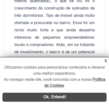
metros quadrados), o que se viu foi o
crescimento da construção de sobrados de
três dormitórios. Tipo de imóvel ainda muito
ofertado e procurado no bairro. Esse foi um
nicho muito forte e que ainda desperta
interesse de pequenos empreendedores
locais e compradores. Aliás, em se tratando
de investimento, o bairro é de um potencial
muito grande exatamente para esse tipo de
X
imóvel. Curioso perceber que, pela força do
Utilizamos cookies para personalizar conteúdos e oferecer
uma melhor experiência.
nome e da tradição da Vila Carrão, muitos
Ao navegar neste site, você concorda com a nossa
Política
lançamentos de condomínios que
de Cookies
.
acontecem em bairros até distantes, têm
sido apresentados como sendo "Vila
Ok, Entendi!
Carrão". Característica mercadológica