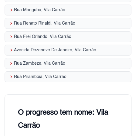
keyboard_arrow_right
Rua Monguba, Vila Carrão
keyboard_arrow_right
Rua Renato Rinaldi, Vila Carrão
keyboard_arrow_right
Rua Frei Orlando, Vila Carrão
keyboard_arrow_right
Avenida Dezenove De Janeiro, Vila Carrão
keyboard_arrow_right
Rua Zambeze, Vila Carrão
keyboard_arrow_right
Rua Piramboia, Vila Carrão
O progresso tem nome: Vila
Carrão