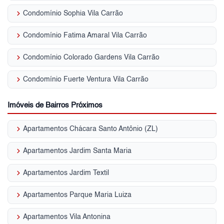
keyboard_arrow_right
Condomínio Sophia Vila Carrão
keyboard_arrow_right
Condomínio Fatima Amaral Vila Carrão
keyboard_arrow_right
Condomínio Colorado Gardens Vila Carrão
keyboard_arrow_right
Condomínio Fuerte Ventura Vila Carrão
Imóveis de Bairros Próximos
keyboard_arrow_right
Apartamentos Chácara Santo Antônio (ZL)
keyboard_arrow_right
Apartamentos Jardim Santa Maria
keyboard_arrow_right
Apartamentos Jardim Textil
keyboard_arrow_right
Apartamentos Parque Maria Luiza
keyboard_arrow_right
Apartamentos Vila Antonina