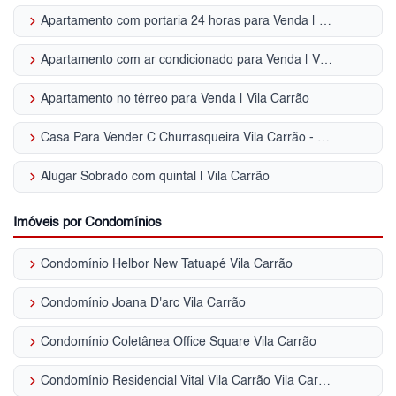
keyboard_arrow_right
Apartamento com portaria 24 horas para Venda | Vila Carrão
keyboard_arrow_right
Apartamento com ar condicionado para Venda | Vila Carrão
keyboard_arrow_right
Apartamento no térreo para Venda | Vila Carrão
keyboard_arrow_right
Casa Para Vender C Churrasqueira Vila Carrão - SP
keyboard_arrow_right
Alugar Sobrado com quintal | Vila Carrão
Imóveis por Condomínios
keyboard_arrow_right
Condomínio Helbor New Tatuapé Vila Carrão
keyboard_arrow_right
Condomínio Joana D'arc Vila Carrão
keyboard_arrow_right
Condomínio Coletânea Office Square Vila Carrão
keyboard_arrow_right
Condomínio Residencial Vital Vila Carrão Vila Carrão