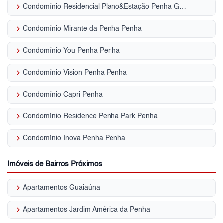
keyboard_arrow_right
Condomínio Residencial Plano&Estação Penha Guaiaúna
keyboard_arrow_right
Condomínio Mirante da Penha Penha
keyboard_arrow_right
Condomínio You Penha Penha
keyboard_arrow_right
Condomínio Vision Penha Penha
keyboard_arrow_right
Condomínio Capri Penha
keyboard_arrow_right
Condomínio Residence Penha Park Penha
keyboard_arrow_right
Condomínio Inova Penha Penha
Imóveis de Bairros Próximos
keyboard_arrow_right
Apartamentos Guaiaúna
keyboard_arrow_right
Apartamentos Jardim América da Penha