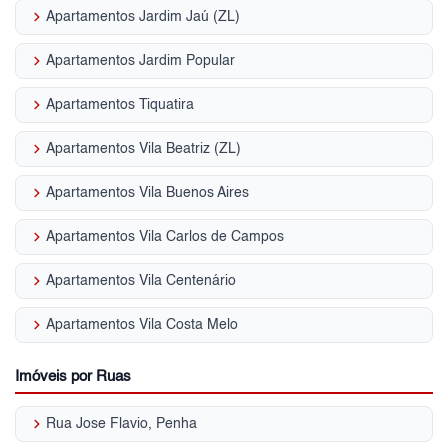
keyboard_arrow_right
Apartamentos Jardim Jaú (ZL)
keyboard_arrow_right
Apartamentos Jardim Popular
keyboard_arrow_right
Apartamentos Tiquatira
keyboard_arrow_right
Apartamentos Vila Beatriz (ZL)
keyboard_arrow_right
Apartamentos Vila Buenos Aires
keyboard_arrow_right
Apartamentos Vila Carlos de Campos
keyboard_arrow_right
Apartamentos Vila Centenário
keyboard_arrow_right
Apartamentos Vila Costa Melo
Imóveis por Ruas
keyboard_arrow_right
Rua Jose Flavio, Penha