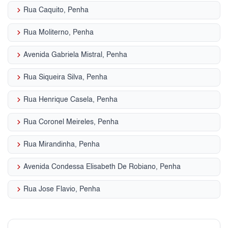
keyboard_arrow_right
Rua Caquito, Penha
keyboard_arrow_right
Rua Moliterno, Penha
keyboard_arrow_right
Avenida Gabriela Mistral, Penha
keyboard_arrow_right
Rua Siqueira Silva, Penha
keyboard_arrow_right
Rua Henrique Casela, Penha
keyboard_arrow_right
Rua Coronel Meireles, Penha
keyboard_arrow_right
Rua Mirandinha, Penha
keyboard_arrow_right
Avenida Condessa Elisabeth De Robiano, Penha
keyboard_arrow_right
Rua Jose Flavio, Penha