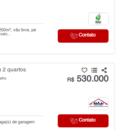
50m², vão livre, pé
ven...
Contato
 2 quartos
530.000
alho
R$
Contato
vaga(s) de garagem