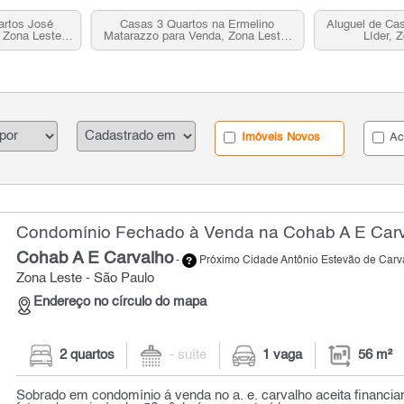
artos José
Casas 3 Quartos na Ermelino
Aluguel de Cas
 Zona Leste,
Matarazzo para Venda, Zona Leste,
Líder, 
SP
Imóveis Novos
Ac
Condomínio Fechado à Venda na Cohab A E Carva
Cohab A E Carvalho
-
Próximo Cidade Antônio Estevão de Carv
Zona Leste - São Paulo
Endereço no círculo do mapa
2 quartos
- suíte
1 vaga
56 m²
Sobrado em condomínio á venda no a. e. carvalho aceita financiam