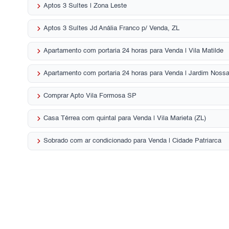
keyboard_arrow_right
Aptos 3 Suítes | Zona Leste
keyboard_arrow_right
Aptos 3 Suítes Jd Anália Franco p/ Venda, ZL
keyboard_arrow_right
Apartamento com portaria 24 horas para Venda | Vila Matilde
keyboard_arrow_right
Apartamento com portaria 24 horas para Venda | Jardim Nos
keyboard_arrow_right
Comprar Apto Vila Formosa SP
keyboard_arrow_right
Casa Térrea com quintal para Venda | Vila Marieta (ZL)
keyboard_arrow_right
Sobrado com ar condicionado para Venda | Cidade Patriarca