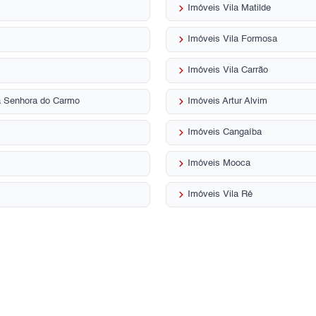
keyboard_arrow_right
Imóveis Vila Matilde
keyboard_arrow_right
Imóveis Vila Formosa
keyboard_arrow_right
Imóveis Vila Carrão
keyboard_arrow_right
sa Senhora do Carmo
Imóveis Artur Alvim
keyboard_arrow_right
Imóveis Cangaíba
keyboard_arrow_right
Imóveis Mooca
keyboard_arrow_right
Imóveis Vila Ré