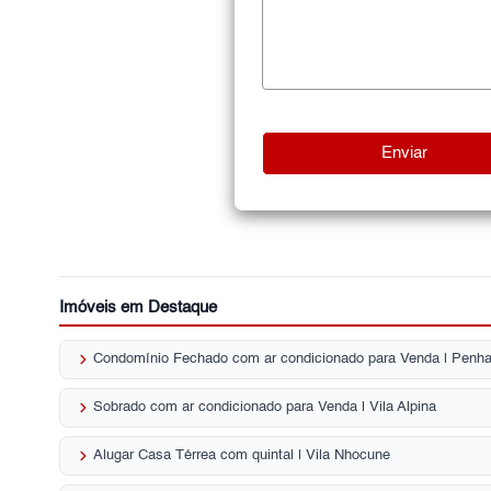
Imóveis em Destaque
keyboard_arrow_right
Condomínio Fechado com ar condicionado para Venda | Penh
keyboard_arrow_right
Sobrado com ar condicionado para Venda | Vila Alpina
keyboard_arrow_right
Alugar Casa Térrea com quintal | Vila Nhocune