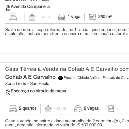
Avenida Campanella
-
- suíte
1 vaga
250 m²
Salão comercial supe reformado, no 1º andar, piso superior, com 2
direito alto, fachada com frente de vidro e ma iluminação natural e 
Casa Térrea à Venda na Cohab A E Carvalho com
Cohab A E Carvalho
-
Próximo Cidade Antônio Estevão de Carv
Zona Leste - São Paulo
Endereço no círculo do mapa
2 quartos
- suíte
2 vagas
-
Casa a venda, no bairro cidade aecarvalho de 2 dormitório(s), 2 
com , área não informada no valor de r$ 530.000,00.