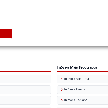
Imóveis Mais Procurados
keyboard_arrow_right
a
Imóveis Vila Ema
keyboard_arrow_right
Imóveis Penha
keyboard_arrow_right
Imóveis Tatuapé