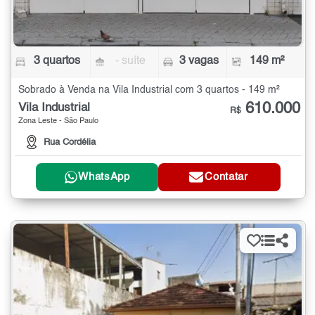
3 quartos
- suíte
3 vagas
149 m²
Sobrado à Venda na Vila Industrial com 3 quartos - 149 m²
610.000
Vila Industrial
R$
Zona Leste - São Paulo
Rua Cordélia
WhatsApp
Contatar