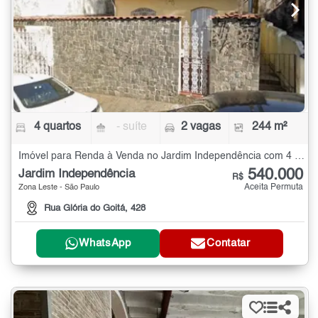
4 quartos
- suíte
2 vagas
244 m²
Imóvel para Renda à Venda no Jardim Independência com 4 quartos - 244 m²
540.000
Jardim Independência
R$
Aceita Permuta
Zona Leste - São Paulo
Rua Glória do Goitá, 428
WhatsApp
Contatar