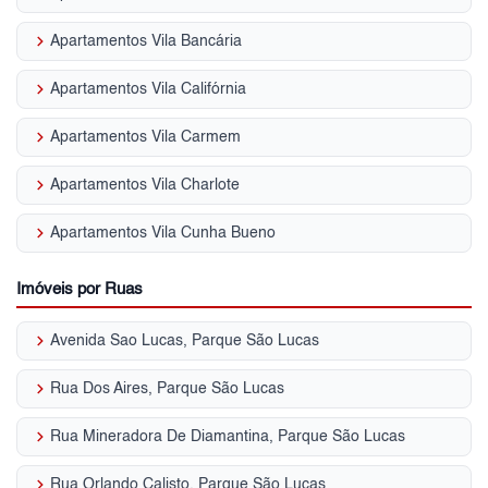
keyboard_arrow_right
Apartamentos Vila Bancária
keyboard_arrow_right
Apartamentos Vila Califórnia
keyboard_arrow_right
Apartamentos Vila Carmem
keyboard_arrow_right
Apartamentos Vila Charlote
keyboard_arrow_right
Apartamentos Vila Cunha Bueno
Imóveis por Ruas
keyboard_arrow_right
Avenida Sao Lucas, Parque São Lucas
keyboard_arrow_right
Rua Dos Aires, Parque São Lucas
keyboard_arrow_right
Rua Mineradora De Diamantina, Parque São Lucas
keyboard_arrow_right
Rua Orlando Calisto, Parque São Lucas