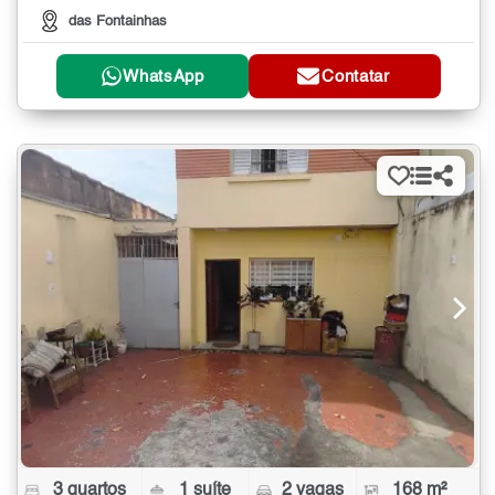
das Fontainhas
WhatsApp
Contatar
3 quartos
1 suíte
2 vagas
168 m²