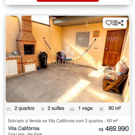
2 quartos
2 suítes
1 vaga
60 m²
Sobrado à Venda na Vila Califórnia com 2 quartos - 60 m²
469.990
Vila Califórnia
R$
Zona Leste - São Paulo