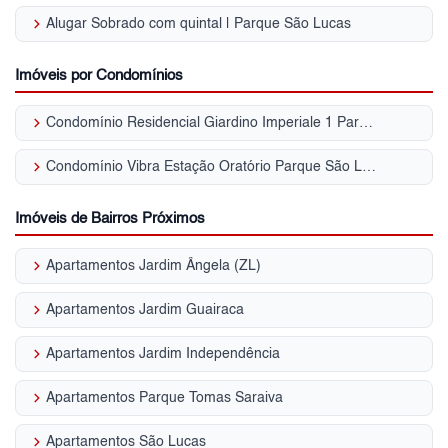
keyboard_arrow_right
Alugar Sobrado com quintal | Parque São Lucas
Imóveis por Condomínios
keyboard_arrow_right
Condomínio Residencial Giardino Imperiale 1 Parque São Lucas
keyboard_arrow_right
Condomínio Vibra Estação Oratório Parque São Lucas
Imóveis de Bairros Próximos
keyboard_arrow_right
Apartamentos Jardim Ângela (ZL)
keyboard_arrow_right
Apartamentos Jardim Guairaca
keyboard_arrow_right
Apartamentos Jardim Independência
keyboard_arrow_right
Apartamentos Parque Tomas Saraiva
keyboard_arrow_right
Apartamentos São Lucas