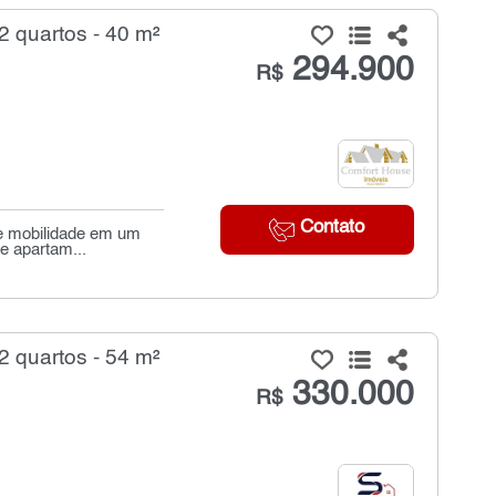
 quartos - 40 m²
294.900
R$
Contato
 e mobilidade em um
e apartam...
 quartos - 54 m²
330.000
R$