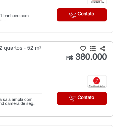
Contato
 1 banheiro com
 ...
 quartos - 52 m²
380.000
R$
Contato
na sala ampla com
nd câmera de seg...