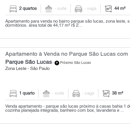
2 quartos
- suíte
- vaga
44 m²
Apartamento para venda no bairro parque são lucas, zona leste, 
dormitórios. área total de 44,17 m² r$ 2...
Apartamento à Venda no Parque São Lucas com 1
Parque São Lucas
-
Próximo São Lucas
Zona Leste - São Paulo
1 quarto
- suíte
- vaga
38 m²
Venda apartamento - parque são lucas próximo á casas bahia 1 do
cozinha planejada integrada, banheiro com box, lavanderia e ...