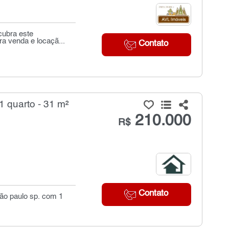
cubra este
a venda e locaçã...
Contato
 quarto - 31 m²
210.000
R$
Contato
são paulo sp. com 1