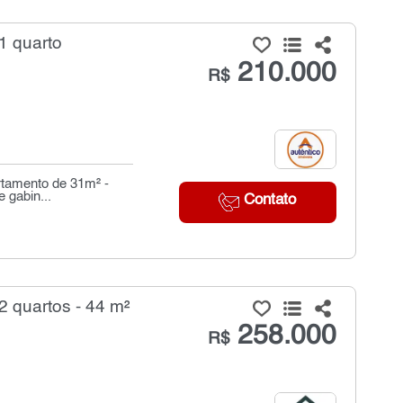
1 quarto
210.000
R$
rtamento de 31m² -
e gabin...
Contato
 quartos - 44 m²
258.000
R$