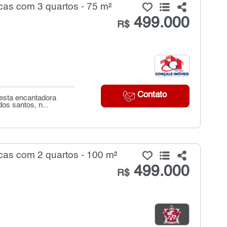
as com 3 quartos - 75 m²
499.000
R$
Contato
 esta encantadora
os santos, n...
as com 2 quartos - 100 m²
499.000
R$